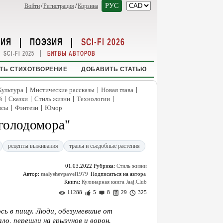
РУС
Войти
/
Регистрация
/
Корзина
НИЯ
|
ПОЭЗИЯ
|
SCI-FI 2026
|
SCI-FI 2025
БИТВЫ АВТОРОВ
ТЬ СТИХОТВОРЕНИЕ
ДОБАВИТЬ СТАТЬЮ
|
|
|
Культура
Мистические рассказы
Новая глава
|
|
|
|
й
Сказки
Стиль жизни
Технологии
|
|
нсы
Фэнтези
Юмор
"голодомора"
рецепты выживания
травы и съедобные растения
01.03.2022
Рубрика:
Стиль жизни
Автор:
malyshevpavel1979
Книга:
Кулинарная книга Jaaj.Club
11288
5
8
29
325
ось в пищу. Люди, обезумевшие от
ало, перешли на грызунов и ворон.