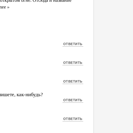
открытом огне. Отсюда и название
лее »
пишете, как-нибудь?