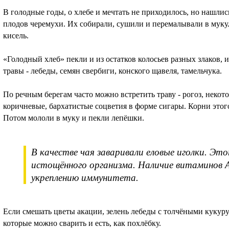
В голодные годы, о хлебе и мечтать не приходилось, но нашли
плодов черемухи. Их собирали, сушили и перемалывали в муку.
кисель.
«Голодный хлеб» пекли и из остатков колосьев разных злаков, 
травы - лебеды, семян свербиги, конского щавеля, тамельчука.
По речным берегам часто можно встретить траву - рогоз, некот
коричневые, бархатистые соцветия в форме сигары. Корни этог
Потом мололи в муку и пекли лепёшки.
В качестве чая заваривали еловые иголки. Это
истощённого организма. Наличие витаминов А
укреплению иммунитета.
Если смешать цветы акации, зелень лебеды с толчёными кукур
которые можно сварить и есть, как похлёбку.