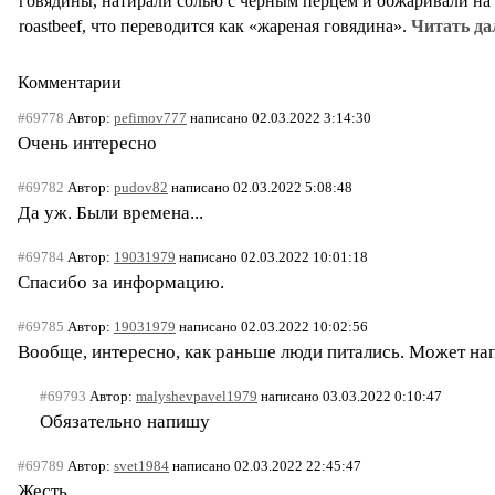
говядины, натирали солью с чёрным перцем и обжаривали на 
roastbeef, что переводится как «жареная говядина».
Читать да
Комментарии
#69778
Автор:
pefimov777
написано 02.03.2022 3:14:30
Очень интересно
#69782
Автор:
pudov82
написано 02.03.2022 5:08:48
Да уж. Были времена...
#69784
Автор:
19031979
написано 02.03.2022 10:01:18
Спасибо за информацию.
#69785
Автор:
19031979
написано 02.03.2022 10:02:56
Вообще, интересно, как раньше люди питались. Может на
#69793
Автор:
malyshevpavel1979
написано 03.03.2022 0:10:47
Обязательно напишу
#69789
Автор:
svet1984
написано 02.03.2022 22:45:47
Жесть