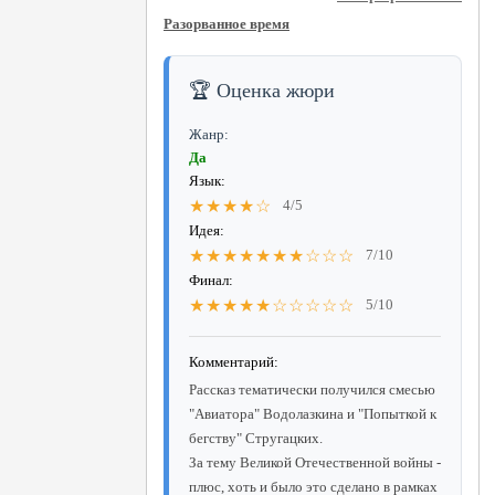
Разорванное время
🏆 Оценка жюри
Жанр:
Да
Язык:
★★★★☆
4/5
Идея:
★★★★★★★☆☆☆
7/10
Финал:
★★★★★☆☆☆☆☆
5/10
Комментарий:
Рассказ тематически получился смесью
"Авиатора" Водолазкина и "Попыткой к
бегству" Стругацких.
За тему Великой Отечественной войны -
плюс, хоть и было это сделано в рамках