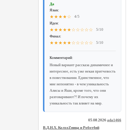
Да
Язык:
★★★★☆
4/5
Идея:
★★★★★☆☆☆☆☆
5/10
Финал:
★★★★★☆☆☆☆☆
5/10
Комментарий:
Новый вариант рассказа динамичнее и
интереснее, есть уже некая притчевость
в повествовании. Единственное, что
мне непонятно - в чем уникальность
Алисы и Яши, кроме того, что они
разговаривают?! И почему их
уникальность так влияет на мир.
05.08.2026
ada1466
В.Д.Н.Х. КолхоZница и Робот4ий