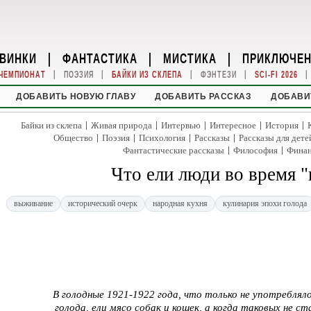
ВИНКИ
|
ФАНТАСТИКА
|
МИСТИКА
|
ПРИКЛЮЧЕ
|
|
|
|
|
ЧЕМПИОНАТ
ПОЭЗИЯ
БАЙКИ ИЗ СКЛЕПА
ФЭНТЕЗИ
SCI-FI 2026
ДОБАВИТЬ НОВУЮ ГЛАВУ
ДОБАВИТЬ РАССКАЗ
ДОБАВИ
|
|
|
|
|
Байки из склепа
Живая природа
Интервью
Интересное
История
|
|
|
|
Общество
Поэзия
Психология
Рассказы
Рассказы для дете
|
|
Фантастические рассказы
Философия
Фина
Что ели люди во время 
выживание
исторический очерк
народная кухня
кулинария эпохи голода
В голодные 1921-1922 года, что только не употреблял
голода, ели мясо собак и кошек, а когда таковых не ст