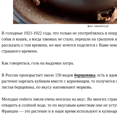
фото: karmelowy.pl
В голодные 1921-1922 года, что только не употреблялось в пищ
собак и кошек, а когда таковых не стало, перешли на грызуно
рассказать о том времени, но мне хочется поделится с Вами не
страшного времени.
Как говориться, голь на выдумки хитра.
В России произрастает около 150 видов
борщевика
, есть и яд
растение нарезать кубиком вместе с корневищем, то получится
листья борщевика, по вкусу напоминают морковь.
Молодые побеги хмеля очень неплохи на вкус. Во многих стран
отварить в солёной воде, то по вкусовым качествам они не уст
Франции — это растение и в наше время используют в кулинар