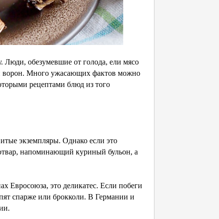
у. Люди, обезумевшие от голода, ели мясо
в и ворон. Много ужасающих фактов можно
которыми рецептами блюд из того
овитые экземпляры. Однако если это
 отвар, напоминающий куриный бульон, а
ах Евросоюза, это деликатес. Если побеги
упят спарже или брокколи. В Германии и
ии.