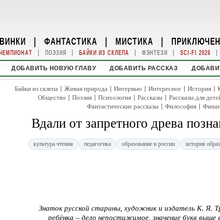
ВИНКИ
|
ФАНТАСТИКА
|
МИСТИКА
|
ПРИКЛЮЧЕ
|
|
|
|
|
ЧЕМПИОНАТ
ПОЭЗИЯ
БАЙКИ ИЗ СКЛЕПА
ФЭНТЕЗИ
SCI-FI 2026
ДОБАВИТЬ НОВУЮ ГЛАВУ
ДОБАВИТЬ РАССКАЗ
ДОБАВИ
|
|
|
|
|
Байки из склепа
Живая природа
Интервью
Интересное
История
|
|
|
|
Общество
Поэзия
Психология
Рассказы
Рассказы для дете
|
|
Фантастические рассказы
Философия
Фина
Вдали от запретного древа позн
культура чтения
педагогика
образование в россии
история обра
Знаток русской старины, художник и издатель К. Я. Т
ребёнка – дело непостижимое, значение букв выше 