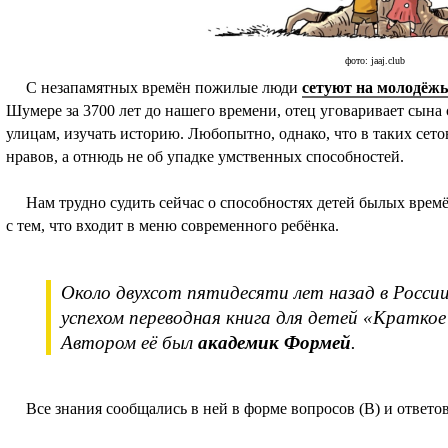
фото: jaaj.club
С незапамятных времён пожилые люди
сетуют на молодёжь
Шумере за 3700 лет до нашего времени, отец уговаривает сына 
улицам, изучать историю. Любопытно, однако, что в таких сето
нравов, а отнюдь не об упадке умственных способностей.
Нам трудно судить сейчас о способностях детей былых времё
с тем, что входит в меню современного ребёнка.
Около двухсот пятидесяти лет назад в Росси
успехом переводная книга для детей «Краткое 
Автором её был
академик Формей
.
Все знания сообщались в ней в форме вопросов (В) и ответов