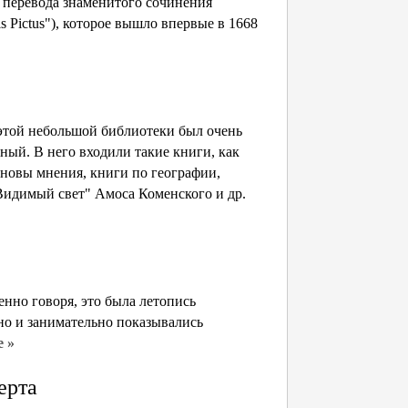
 перевода знаменитого сочинения
s Рісtus"), которое вышло впервые в 1668
в этой небольшой библиотеки был очень
ый. В него входили такие книги, как
новы мнения, книги по географии,
Видимый свет" Амоса Коменского и др.
енно говоря, это была летопись
дно и занимательно показывались
е »
ерта