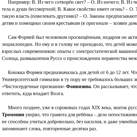
Например: В. Из чего сотворён свет? – О. Из ничего; В. Из че
тела и души бессмертной; В. Какое свойство имеет огонь? – О. 
такую власть (повелевать другими)? – О. Законы предписываю
детям и помещики своим крестьянам (в оригинале – хозяин дома
Сам Формей был человеком просвещённым, недаром он актив
энциклопедии. Но ему и в голову не приходило, что детей може
взрослых современников: опыты с электростатической машиной
Солнца, размышления Руссо о происхождении неравенства меж
Книжка Формея предназначалась для детей от 6 до 12 лет. Чт
Университетской гимназии в ту пору не требовалось больших з
«Чистосердечные признания»
Фонвизина
. Он рассказывает, чт
ответить, куда впадает Волга.
Много позднее, уже в сороковых годах XIX века, знаток русс
Тромонин
уверял, что грамота для ребёнка – дело непостижимо
не способны учиться добровольно, без насилия, и даже умнейши
запоминают слова, повторенные десятки раз.