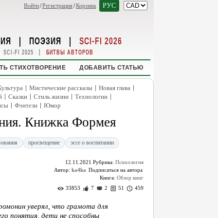
РУС
Войти
/
Регистрация
/
Корзина
НИЯ
|
ПОЭЗИЯ
|
SCI-FI 2026
|
SCI-FI 2025
БИТВЫ АВТОРОВ
ТЬ СТИХОТВОРЕНИЕ
ДОБАВИТЬ СТАТЬЮ
|
|
|
Культура
Мистические рассказы
Новая глава
|
|
|
|
й
Сказки
Стиль жизни
Технологии
|
|
нсы
Фэнтези
Юмор
ания. Книжка Формея
зования
просвещение
эссе о воспитании
12.11.2021
Рубрика:
Психология
Автор:
ka4ka
Книга:
Обзор книг
33853
7
2
51
459
ромонин уверял, что грамота для
его понятия, дети не способны