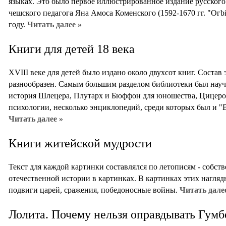
языках. Это было первое иллюстрированное издание русского
чешского педагога Яна Амоса Коменского (1592-1670 гг. "Огbі
году.
Читать далее »
Книги для детей 18 века
XVIII веке для детей было издано около двухсот книг. Соста
разнообразен. Самым большим разделом библиотеки был научн
история Шлецера, Плутарх и Бюффон для юношества, Цицеро
психологии, несколько энциклопедий, среди которых был и "
Читать далее »
Книги житейской мудрости
Текст для каждой картинки составлялся по летописям - собств
отечественной истории в картинках. В картинках этих нагля
подвиги царей, сражения, победоносные войны.
Читать дале
Лолита. Почему нельзя оправдывать Гумб