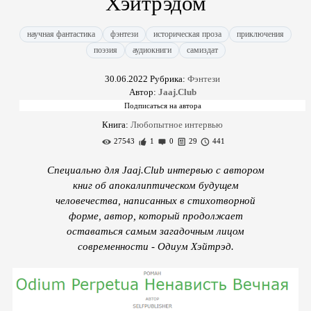
Хэйтрэдом
научная фантастика
фэнтези
историческая проза
приключения
поэзия
аудиокниги
самиздат
30.06.2022
Рубрика:
Фэнтези
Автор:
Jaaj.Club
Книга:
Любопытное интервью
27543
1
0
29
441
Специально для Jaaj.Club интервью с автором
книг об апокалиптическом будущем
человечества, написанных в стихотворной
форме, автор, который продолжает
оставаться самым загадочным лицом
современности - Одиум Хэйтрэд.