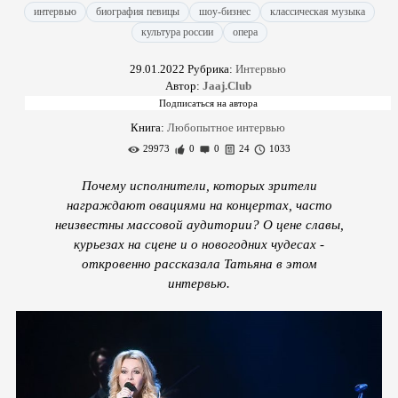
интервью
биография певицы
шоу-бизнес
классическая музыка
культура россии
опера
29.01.2022
Рубрика:
Интервью
Автор:
Jaaj.Club
Книга:
Любопытное интервью
29973
0
0
24
1033
Почему исполнители, которых зрители
награждают овациями на концертах, часто
неизвестны массовой аудитории? О цене славы,
курьезах на сцене и о новогодних чудесах -
откровенно рассказала Татьяна в этом
интервью.