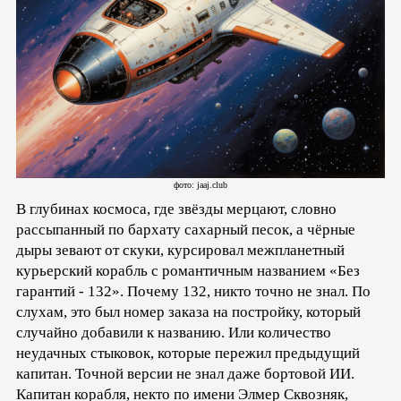
фото: jaaj.club
В глубинах космоса, где звёзды мерцают, словно
рассыпанный по бархату сахарный песок, а чёрные
дыры зевают от скуки, курсировал межпланетный
курьерский корабль с романтичным названием «Без
гарантий - 132». Почему 132, никто точно не знал. По
слухам, это был номер заказа на постройку, который
случайно добавили к названию. Или количество
неудачных стыковок, которые пережил предыдущий
капитан. Точной версии не знал даже бортовой ИИ.
Капитан корабля, некто по имени Элмер Сквозняк,