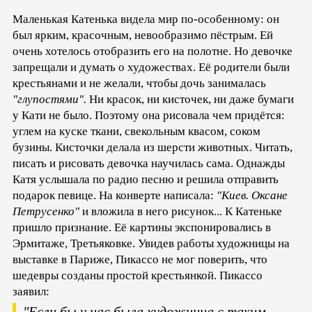
Маленькая Катенька видела мир по-особенному: он
был ярким, красочным, невообразимо пёстрым. Ей
очень хотелось отобразить его на полотне. Но девочке
запрещали и думать о художествах. Её родители были
крестьянами и не желали, чтобы дочь занималась
"глупостями".
Ни красок, ни кисточек, ни даже бумаги
у Кати не было. Поэтому она рисовала чем придётся:
углем на куске ткани, свекольным квасом, соком
бузины. Кисточки делала из шерсти животных. Читать,
писать и рисовать девочка научилась сама. Однажды
Катя услышала по радио песню и решила отправить
подарок певице. На конверте написала:
"Киев. Оксане
Петрусенко"
и вложила в него рисунок... К Катеньке
пришло признание. Её картины экспонировались в
Эрмитаже, Третьяковке. Увидев работы художницы на
выставке в Париже, Пикассо не мог поверить, что
шедевры созданы простой крестьянкой. Пикассо
заявил:
"Если бы у нас была художница с таким