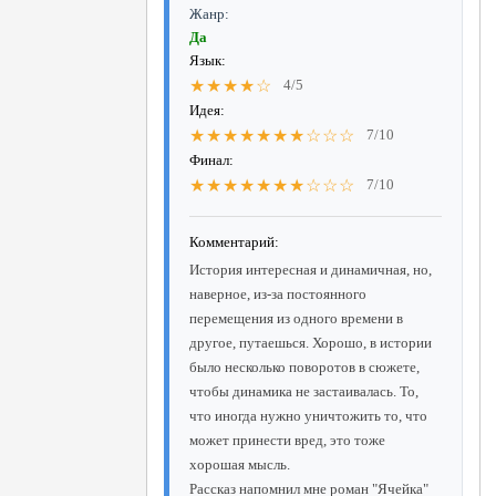
Жанр:
Да
Язык:
★★★★☆
4/5
Идея:
★★★★★★★☆☆☆
7/10
Финал:
★★★★★★★☆☆☆
7/10
Комментарий:
История интересная и динамичная, но,
наверное, из-за постоянного
перемещения из одного времени в
другое, путаешься. Хорошо, в истории
было несколько поворотов в сюжете,
чтобы динамика не застаивалась. То,
что иногда нужно уничтожить то, что
может принести вред, это тоже
хорошая мысль.
Рассказ напомнил мне роман "Ячейка"