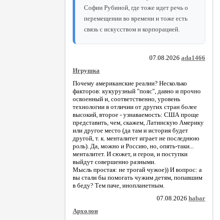
Софии Рубиной, где тоже идет речь о
перемещении во времени и тоже есть
связь с искусством и корпорацией.
07.08.2026
ada1466
Игрушка
Почему американские реалии? Несколько
факторов: кукурузный "пояс", давно и прочно
освоенный и, соответственно, уровень
технологии в отличии от других стран более
высокий, второе - узнаваемость: США проще
представить, чем, скажем, Латинскую Америку
или другое место (да там и история будет
другой, т. к. менталитет играет не последнюю
роль). Да, можно и Россию, но, опять-таки...
менталитет. И сюжет, и герои, и поступки
выйдут совершенно разными.
Мысль простая: не трогай чужое)) И вопрос: а
вы стали бы помогать чужим детям, попавшим
в беду? Тем паче, инопланетным.
07.08.2026
habar
Архолон