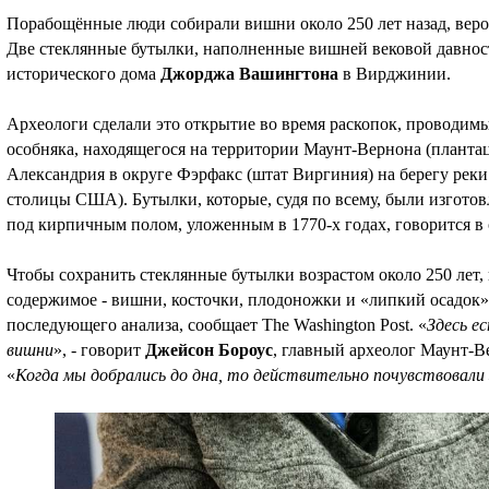
Порабощённые люди собирали вишни около 250 лет назад, вер
Две стеклянные бутылки, наполненные вишней вековой давно
исторического дома
Джорджа Вашингтона
в Вирджинии.
Археологи сделали это открытие во время раскопок, проводим
особняка, находящегося на территории Маунт-Вернона (плант
Александрия в округе Фэрфакс (штат Виргиния) на берегу реки
столицы США). Бутылки, которые, судя по всему, были изготов
под кирпичным полом, уложенным в 1770-х годах, говорится в
Чтобы сохранить стеклянные бутылки возрастом около 250 лет,
содержимое - вишни, косточки, плодоножки и «липкий осадок» 
последующего анализа, сообщает The Washington Post. «
Здесь е
вишни
», - говорит
Джейсон Бороус
, главный археолог Маунт-Ве
«
Когда мы добрались до дна, то действительно почувствовали