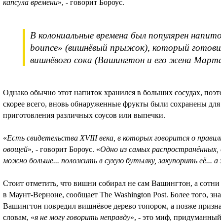
капсула времени
», - говорит Бороус.
В колониальные времена был популярен напито
bounce» (вишнёвый прыжок), который готовили
вишнёвого сока (Вашингтон и его жена Марта
Однако обычно этот напиток хранился в больших сосудах, поэт
скорее всего, вновь обнаруженные фрукты были сохранены для 
приготовления различных соусов или выпечки.
«
Есть свидетельства XVIII века, в которых говорится о прави
овощей
», - говорит Бороус. «
Одно из самых распространённых, о
можно больше... положить в сухую бутылку, закупорить её... а
Стоит отметить, что вишни собирал не сам Вашингтон, а сотн
в Маунт-Верноне, сообщает The Washington Post. Более того, зн
Вашингтон повредил вишнёвое дерево топором, а позже признал
словам, «
я не могу говорить неправду
», - это миф, придуманный