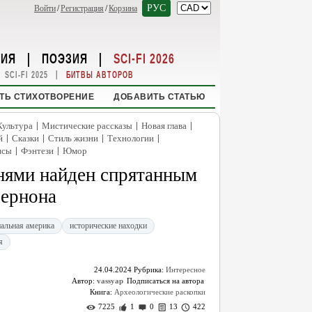
РУС
Войти
/
Регистрация
/
Корзина
НИЯ
|
ПОЭЗИЯ
|
SCI-FI 2026
|
SCI-FI 2025
БИТВЫ АВТОРОВ
ТЬ СТИХОТВОРЕНИЕ
ДОБАВИТЬ СТАТЬЮ
|
|
|
Культура
Мистические рассказы
Новая глава
|
|
|
|
й
Сказки
Стиль жизни
Технологии
|
|
нсы
Фэнтези
Юмор
нями найден спрятанным
Вернона
альная америка
исторические находки
я
24.04.2024
Рубрика:
Интересное
Автор:
vassyap
Книга:
Археологические раскопки
7225
1
0
13
422