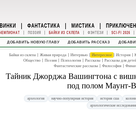
ВИНКИ
|
ФАНТАСТИКА
|
МИСТИКА
|
ПРИКЛЮЧЕ
|
|
|
|
|
ЧЕМПИОНАТ
ПОЭЗИЯ
БАЙКИ ИЗ СКЛЕПА
ФЭНТЕЗИ
SCI-FI 2026
ДОБАВИТЬ НОВУЮ ГЛАВУ
ДОБАВИТЬ РАССКАЗ
ДОБАВИ
|
|
|
|
|
Байки из склепа
Живая природа
Интервью
Интересное
История
|
|
|
|
Общество
Поэзия
Психология
Рассказы
Рассказы для дете
|
|
Фантастические рассказы
Философия
Фина
Тайник Джорджа Вашингтона с виш
под полом Маунт-
археология
научно-популярная история
история сша
колони
археологические исследовани