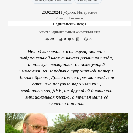
молекулярная биология
клонирование
23.02.2024
Рубрика:
Интересное
Автор:
Formica
Книга:
Удивительный животный мир
3910
0
0
9
720
Метод заключался в стимулировании в
эмбриональной клетке начала развития плода,
используя электрошок, с последующей
имплантацией зародыша суррогатной матери.
Таким образом, Долли имела трёх матерей: от
одной она получила ядро клетки и,
следовательно, ДНК, от другой ей досталась
эмбриональная клетка, а третья мать её
выносила и родила.