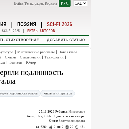
РУС
Войти
/
Регистрация
/
Корзина
НИЯ
|
ПОЭЗИЯ
|
SCI-FI 2026
|
SCI-FI 2025
БИТВЫ АВТОРОВ
ТЬ СТИХОТВОРЕНИЕ
ДОБАВИТЬ СТАТЬЮ
|
|
|
Культура
Мистические рассказы
Новая глава
|
|
|
|
й
Сказки
Стиль жизни
Технологии
|
|
нсы
Фэнтези
Юмор
веряли подлинность
талла
верка подлинности золота
мифы и литература
25.11.2023
Рубрика:
Интересное
Автор:
Jaaj.Club
Книга:
Золотая лихорадка
6264
2
2
29
421