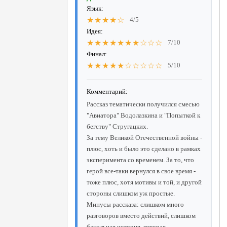
Язык:
★★★★☆
4/5
Идея:
★★★★★★★☆☆☆
7/10
Финал:
★★★★★☆☆☆☆☆
5/10
Комментарий:
Рассказ тематически получился смесью
"Авиатора" Водолазкина и "Попыткой к
бегству" Стругацких.
За тему Великой Отечественной войны -
плюс, хоть и было это сделано в рамках
эксперимента со временем. За то, что
герой все-таки вернулся в свое время -
тоже плюс, хотя мотивы и той, и другой
стороны слишком уж простые.
Минусы рассказа: слишком много
разговоров вместо действий, слишком
банальная история, которая