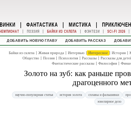
ВИНКИ
|
ФАНТАСТИКА
|
МИСТИКА
|
ПРИКЛЮЧЕ
|
|
|
|
|
ЧЕМПИОНАТ
ПОЭЗИЯ
БАЙКИ ИЗ СКЛЕПА
ФЭНТЕЗИ
SCI-FI 2026
ДОБАВИТЬ НОВУЮ ГЛАВУ
ДОБАВИТЬ РАССКАЗ
ДОБАВИ
|
|
|
|
|
Байки из склепа
Живая природа
Интервью
Интересное
История
|
|
|
|
Общество
Поэзия
Психология
Рассказы
Рассказы для дете
|
|
Фантастические рассказы
Философия
Фина
Золото на зуб: как раньше про
драгоценного ме
научно-популярная статья
история золота
сплавы и фальшивки
про
ювелирное дело