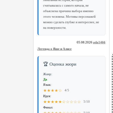
считывалась с самого начала, не
объяснена причина выбора именно
этого человека. Мотивы персонажей
можно сделать глубже и интереснее, не
на поверхности.
05.08.2026
ada1466
Легенда о Яше и Алисе
🏆 Оценка жюри
Жанр:
Да
Язык:
★★★★☆
4/5
Идея:
★★★★★☆☆☆☆☆
5/10
Финал:
5/10