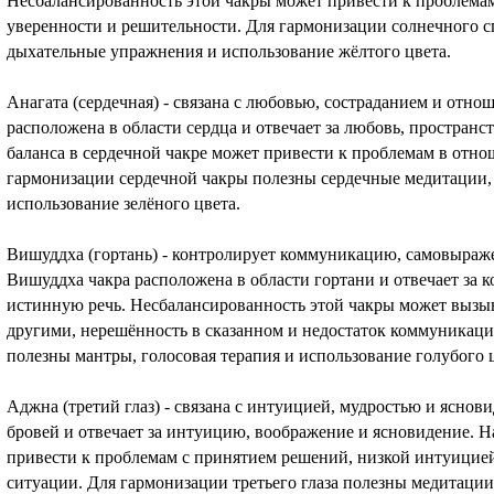
Несбалансированность этой чакры может привести к проблемам
уверенности и решительности. Для гармонизации солнечного с
дыхательные упражнения и использование жёлтого цвета.
Анагата (сердечная) - связана с любовью, состраданием и отн
расположена в области сердца и отвечает за любовь, простран
баланса в сердечной чакре может привести к проблемам в отно
гармонизации сердечной чакры полезны сердечные медитации,
использование зелёного цвета.
Вишуддха (гортань) - контролирует коммуникацию, самовыраж
Вишуддха чакра расположена в области гортани и отвечает за
истинную речь. Несбалансированность этой чакры может вызы
другими, нерешённость в сказанном и недостаток коммуникац
полезны мантры, голосовая терапия и использование голубого 
Аджна (третий глаз) - связана с интуицией, мудростью и ясно
бровей и отвечает за интуицию, воображение и ясновидение. Н
привести к проблемам с принятием решений, низкой интуицие
ситуации. Для гармонизации третьего глаза полезны медитации