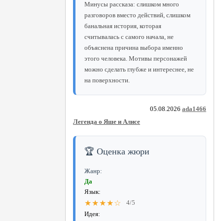
Минусы рассказа: слишком много
разговоров вместо действий, слишком
банальная история, которая
считывалась с самого начала, не
объяснена причина выбора именно
этого человека. Мотивы персонажей
можно сделать глубже и интереснее, не
на поверхности.
05.08.2026
ada1466
Легенда о Яше и Алисе
🏆 Оценка жюри
Жанр:
Да
Язык:
★★★★☆
4/5
Идея: