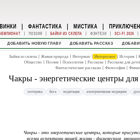
ВИНКИ
|
ФАНТАСТИКА
|
МИСТИКА
|
ПРИКЛЮЧЕ
|
|
|
|
|
ЧЕМПИОНАТ
ПОЭЗИЯ
БАЙКИ ИЗ СКЛЕПА
ФЭНТЕЗИ
SCI-FI 2026
ДОБАВИТЬ НОВУЮ ГЛАВУ
ДОБАВИТЬ РАССКАЗ
ДОБАВИ
|
|
|
|
|
Байки из склепа
Живая природа
Интервью
Интересное
История
|
|
|
|
Общество
Поэзия
Психология
Рассказы
Рассказы для дете
|
|
Фантастические рассказы
Философия
Фина
Чакры - энергетические центры для
эзотерика
йога
медитация
альтернативная медицина
дух
Чакры - это энергетические центры, которые присутс
всеми аспектами нашей жизни - физическим, эмоцио