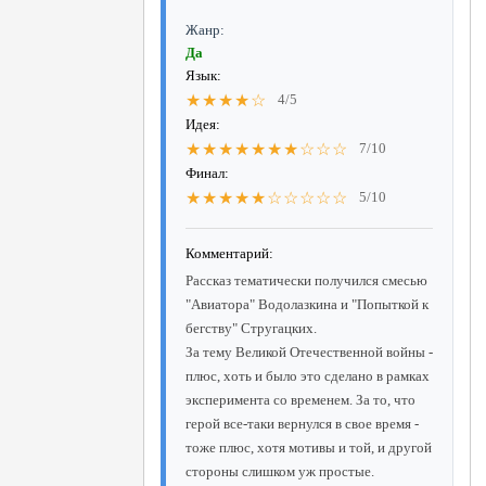
Жанр:
Да
Язык:
★★★★☆
4/5
Идея:
★★★★★★★☆☆☆
7/10
Финал:
★★★★★☆☆☆☆☆
5/10
Комментарий:
Рассказ тематически получился смесью
"Авиатора" Водолазкина и "Попыткой к
бегству" Стругацких.
За тему Великой Отечественной войны -
плюс, хоть и было это сделано в рамках
эксперимента со временем. За то, что
герой все-таки вернулся в свое время -
тоже плюс, хотя мотивы и той, и другой
стороны слишком уж простые.