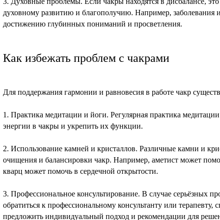
3. Духовные проблемы. Если чакры находятся в дисбалансе, это
духовному развитию и благополучию. Например, заболевания 
достижению глубинных пониманий и просветления.
Как избежать проблем с чакрами
Для поддержания гармонии и равновесия в работе чакр существ
1. Практика медитации и йоги. Регулярная практика медитации
энергии в чакры и укрепить их функции.
2. Использование камней и кристаллов. Различные камни и кр
очищения и балансировки чакр. Например, аметист может помоч
кварц может помочь в сердечной открытости.
3. Профессиональное консультирование. В случае серьёзных пр
обратиться к профессиональному консультанту или терапевту,
предложить индивидуальный подход и рекомендации для решен