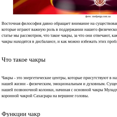
фото: medperga.com.ua
Восточная философия давно обращает внимание на существован
которые играют важную роль в поддержании нашего физическо
статье мы рассмотрим, что такое чакры, за что они отвечают, к
чакры находятся в дисбалансе, и как можно избежать этих проб
Что такое чакры
Чакры - это энергетические центры, которые присутствуют в на
нашей жизни - физическим, эмоциональным и духовным. Сущес
нашей позвоночной колонки, начиная с основной чакры Муладх
коронной чакрой Сахасрара на вершине головы.
Функции чакр