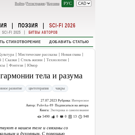
РУС
Войти
/
Регистрация
/
Корзина
НИЯ
|
ПОЭЗИЯ
|
SCI-FI 2026
|
SCI-FI 2025
БИТВЫ АВТОРОВ
ТЬ СТИХОТВОРЕНИЕ
ДОБАВИТЬ СТАТЬЮ
|
|
|
Культура
Мистические рассказы
Новая глава
|
|
|
|
й
Сказки
Стиль жизни
Технологии
|
|
нсы
Фэнтези
Юмор
 гармонии тела и разума
овное развитие
цветотерапия
чакры
27.07.2023
Рубрика:
Интересное
Автор:
Palevka-89
Книга:
Эзотерика и самопознание
5490
0
0
13
948
твуют в нашем теле и связаны со
нальным и духовным. С помощью