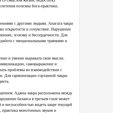
 со смыслом жизни, недостатку
плетения полезны йога-практики,
ошениями с другими людьми. Анагата чакра
ство открытости и сочувствие. Нарушение
шениях, эгоизму и бессердечности. Для
 работа с эмоциональными травмами и
ение и умение выражать свои мысли.
 коммуникацию, самовыражение и
вать проблемы во взаимодействии с
ии. Для гармонизации гортанной чакры
цвета.
видением. Аджна чакра расположена между
арушение баланса в третьем глазе может
й и неспособностью видеть шире текущей
, практика монотонных звуков и