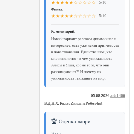
★★★★★☆☆☆☆☆
5/10
Финал:
★★★★★☆☆☆☆☆
5/10
Комментарий:
Новый вариант рассказа динамичнее и
интереснее, есть уже некая притчевость
в повествовании. Единственное, что
мне непонятно - в чем уникальность
Алисы и Яши, кроме того, что они
разговаривают?! И почему их
уникальность так влияет на мир.
05.08.2026
ada1466
В.Д.Н.Х. КолхоZница и Робот4ий
🏆 Оценка жюри
Жанр: