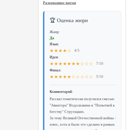
Разорванное время
🏆 Оценка жюри
Жанр:
Да
Язык:
★★★★☆
4/5
Идея:
★★★★★★★☆☆☆
7/10
Финал:
★★★★★☆☆☆☆☆
5/10
Комментарий:
Рассказ тематически получился смесью
"Авиатора" Водолазкина и "Попыткой к
бегству" Стругацких.
За тему Великой Отечественной войны -
плюс, хоть и было это сделано в рамках