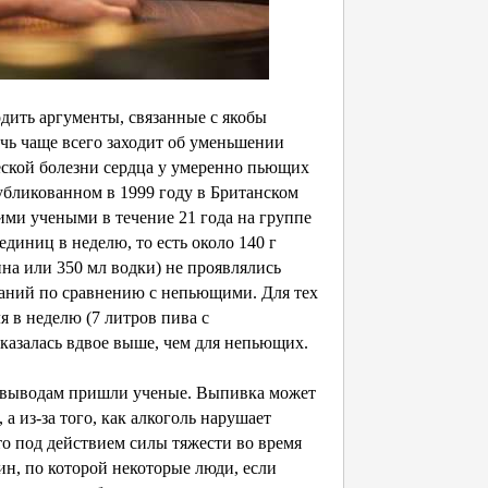
дить аргументы, связанные с якобы
чь чаще всего заходит об уменьшении
еской болезни сердца у умеренно пьющих
убликованном в 1999 году в Британском
и учеными в течение 21 года на группе
единиц в неделю, то есть около 140 г
ина или 350 мл водки) не проявлялись
ваний по сравнению с непьющими. Для тех
я в неделю (7 литров пива с
оказалась вдвое выше, чем для непьющих.
м выводам пришли ученые. Выпивка может
 а из-за того, как алкоголь нарушает
то под действием силы тяжести во время
ин, по которой некоторые люди, если