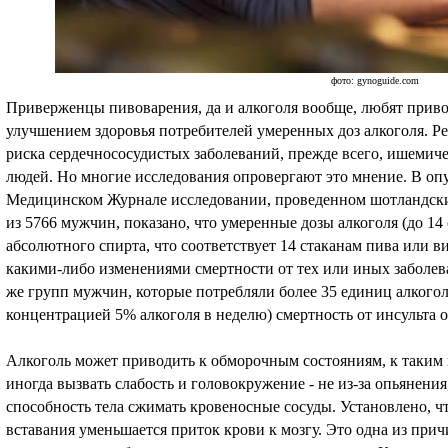
фото: gynoguide.com
Приверженцы пивоварения, да и алкоголя вообще, любят приво
улучшением здоровья потребителей умеренных доз алкоголя. Ре
риска сердечнососудистых заболеваний, прежде всего, ишемич
людей. Но многие исследования опровергают это мнение. В оп
Медицинском Журнале исследовании, проведенном шотландским
из 5766 мужчин, показано, что умеренные дозы алкоголя (до 14 
абсолютного спирта, что соответствует 14 стаканам пива или в
какими-либо изменениями смертности от тех или иных заболе
же групп мужчин, которые потребляли более 35 единиц алкогол
концентрацией 5% алкоголя в неделю) смертность от инсульта 
Алкоголь может приводить к обморочным состояниям, к таки
иногда вызвать слабость и головокружение - не из-за опьянения,
способность тела сжимать кровеносные сосуды. Установлено, ч
вставания уменьшается приток крови к мозгу. Это одна из прич