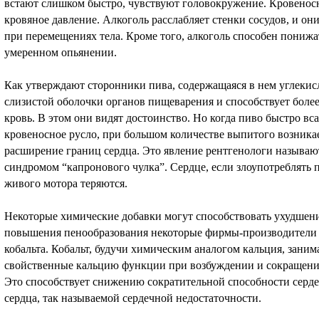
встают слишком быстро, чувствуют головокружение. Кровенос
кровяное давление. Алкоголь расслабляет стенки сосудов, и он
при перемещениях тела. Кроме того, алкоголь способен понижа
умеренном опьянении.
Как утверждают сторонники пива, содержащаяся в нем углекис
слизистой оболочки органов пищеварения и способствует боле
кровь. В этом они видят достоинство. Но когда пиво быстро вс
кровеносное русло, при большом количестве выпитого возника
расширение границ сердца. Это явление рентгенологи называю
синдромом “капронового чулка”. Сердце, если злоупотреблять 
живого мотора теряются.
Некоторые химические добавки могут способствовать ухудше
повышения пенообразования некоторые фирмы-производители 
кобальта. Кобальт, будучи химическим аналогом кальция, заним
свойственные кальцию функции при возбуждении и сокращении
Это способствует снижению сократительной способности сер
сердца, так называемой сердечной недостаточности.