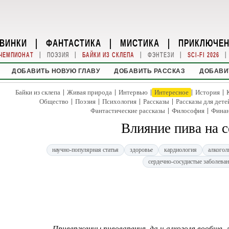
ВИНКИ
|
ФАНТАСТИКА
|
МИСТИКА
|
ПРИКЛЮЧЕ
|
|
|
|
|
ЧЕМПИОНАТ
ПОЭЗИЯ
БАЙКИ ИЗ СКЛЕПА
ФЭНТЕЗИ
SCI-FI 2026
ДОБАВИТЬ НОВУЮ ГЛАВУ
ДОБАВИТЬ РАССКАЗ
ДОБАВИ
|
|
|
|
|
Байки из склепа
Живая природа
Интервью
Интересное
История
|
|
|
|
Общество
Поэзия
Психология
Рассказы
Рассказы для дете
|
|
Фантастические рассказы
Философия
Фина
Влияние пива на 
научно-популярная статья
здоровье
кардиология
алкогол
сердечно-сосудистые заболева
Приверженцы пивоварения, да и алкоголя вообще,