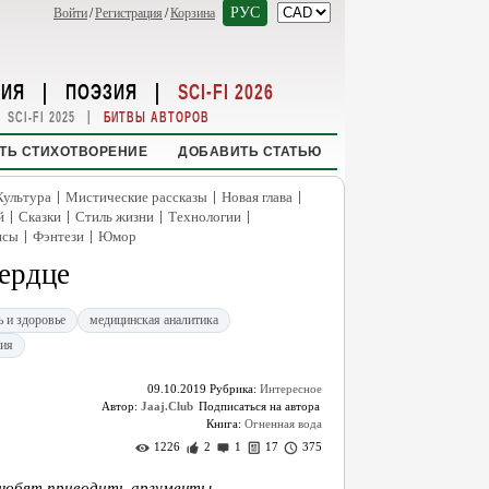
РУС
Войти
/
Регистрация
/
Корзина
НИЯ
|
ПОЭЗИЯ
|
SCI-FI 2026
|
SCI-FI 2025
БИТВЫ АВТОРОВ
ТЬ СТИХОТВОРЕНИЕ
ДОБАВИТЬ СТАТЬЮ
|
|
|
Культура
Мистические рассказы
Новая глава
|
|
|
|
й
Сказки
Стиль жизни
Технологии
|
|
нсы
Фэнтези
Юмор
сердце
ь и здоровье
медицинская аналитика
ния
09.10.2019
Рубрика:
Интересное
Автор:
Jaaj.Club
Книга:
Огненная вода
1226
2
1
17
375
 любят приводить аргументы,