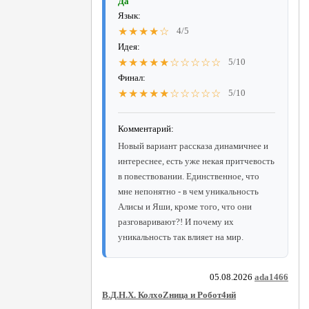
Да
Язык:
★★★★☆
4/5
Идея:
★★★★★☆☆☆☆☆
5/10
Финал:
★★★★★☆☆☆☆☆
5/10
Комментарий:
Новый вариант рассказа динамичнее и
интереснее, есть уже некая притчевость
в повествовании. Единственное, что
мне непонятно - в чем уникальность
Алисы и Яши, кроме того, что они
разговаривают?! И почему их
уникальность так влияет на мир.
05.08.2026
ada1466
В.Д.Н.Х. КолхоZница и Робот4ий