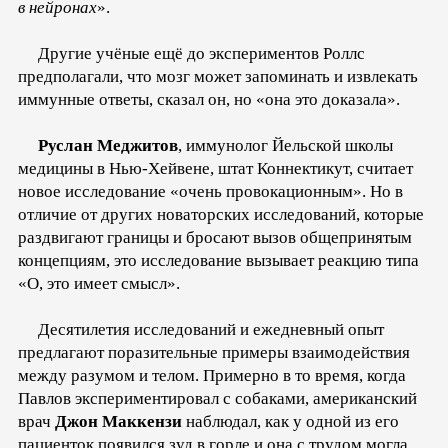
в нейронах
».
Другие учёные ещё до экспериментов Роллс
предполагали, что мозг может запоминать и извлекать
иммунные ответы, сказал он, но «она это доказала».
Руслан Меджитов
, иммунолог Йельской школы
медицины в Нью-Хейвене, штат Коннектикут, считает
новое исследование «очень провокационным». Но в
отличие от других новаторских исследований, которые
раздвигают границы и бросают вызов общепринятым
концепциям, это исследование вызывает реакцию типа
«О, это имеет смысл».
Десятилетия исследований и ежедневный опыт
предлагают поразительные примеры взаимодействия
между разумом и телом. Примерно в то время, когда
Павлов экспериментировал с собаками, американский
врач
Джон Маккензи
наблюдал, как у одной из его
пациенток появился зуд в горле и она с трудом могла