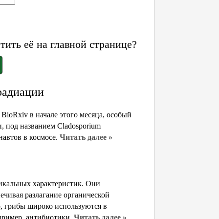
ить её на главной странице?
 радиации
BioRxiv в начале этого месяца, особый
, под названием Cladosporium
навтов в космосе.
Читать далее »
икальных характеристик. Они
ечивая разлагание органической
о, грибы широко используются в
пример, антибиотики.
Читать далее »