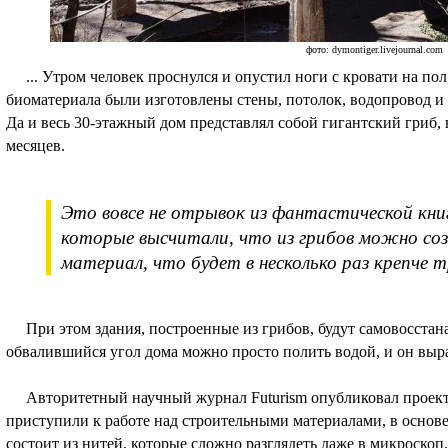
фото: dymontiger.livejournal.com
... Утром человек проснулся и опустил ноги с кровати на пол,
биоматериала были изготовлены стены, потолок, водопровод и 
Да и весь 30-этажный дом представлял собой гигантский гриб,
месяцев.
Это вовсе не отрывок из фантастической книг
которые высчитали, что из грибов можно с
материал, что будет в несколько раз крепче
При этом здания, построенные из грибов, будут самовосстан
обвалившийся угол дома можно просто полить водой, и он выра
Авторитетный научный журнал Futurism опубликовал проект
приступили к работе над строительными материалами, в основе
состоит из нитей, которые сложно разглядеть даже в микроскоп.