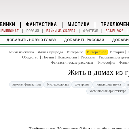
ВИНКИ
|
ФАНТАСТИКА
|
МИСТИКА
|
ПРИКЛЮЧЕ
|
|
|
|
|
ЧЕМПИОНАТ
ПОЭЗИЯ
БАЙКИ ИЗ СКЛЕПА
ФЭНТЕЗИ
SCI-FI 2026
ДОБАВИТЬ НОВУЮ ГЛАВУ
ДОБАВИТЬ РАССКАЗ
ДОБАВИ
|
|
|
|
|
Байки из склепа
Живая природа
Интервью
Интересное
История
|
|
|
|
Общество
Поэзия
Психология
Рассказы
Рассказы для дете
|
|
Фантастические рассказы
Философия
Фина
Жить в домах из 
научная фантастика
биотехнологии
футуризм
популярная наука
а
космическая архитектура
Представьте, 30-этажный дом из грибов, выращен