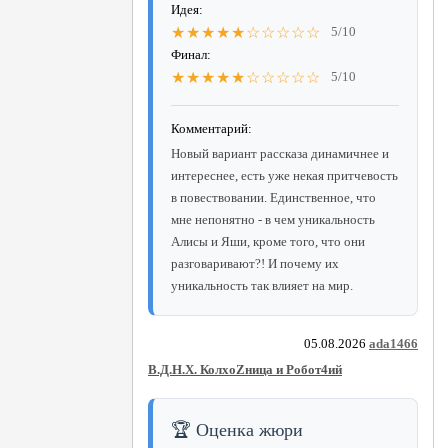
Идея:
★★★★★☆☆☆☆☆
5/10
Финал:
★★★★★☆☆☆☆☆
5/10
Комментарий:
Новый вариант рассказа динамичнее и
интереснее, есть уже некая притчевость
в повествовании. Единственное, что
мне непонятно - в чем уникальность
Алисы и Яши, кроме того, что они
разговаривают?! И почему их
уникальность так влияет на мир.
05.08.2026
ada1466
В.Д.Н.Х. КолхоZница и Робот4ий
🏆 Оценка жюри