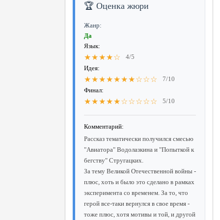
🏆 Оценка жюри
Жанр:
Да
Язык:
★★★★☆
4/5
Идея:
★★★★★★★☆☆☆
7/10
Финал:
★★★★★☆☆☆☆☆
5/10
Комментарий:
Рассказ тематически получился смесью
"Авиатора" Водолазкина и "Попыткой к
бегству" Стругацких.
За тему Великой Отечественной войны -
плюс, хоть и было это сделано в рамках
эксперимента со временем. За то, что
герой все-таки вернулся в свое время -
тоже плюс, хотя мотивы и той, и другой