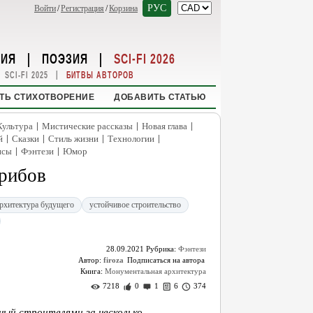
РУС
Войти
/
Регистрация
/
Корзина
НИЯ
|
ПОЭЗИЯ
|
SCI-FI 2026
|
SCI-FI 2025
БИТВЫ АВТОРОВ
ТЬ СТИХОТВОРЕНИЕ
ДОБАВИТЬ СТАТЬЮ
|
|
|
Культура
Мистические рассказы
Новая глава
|
|
|
|
й
Сказки
Стиль жизни
Технологии
|
|
нсы
Фэнтези
Юмор
грибов
рхитектура будущего
устойчивое строительство
28.09.2021
Рубрика:
Фэнтези
Автор:
firoza
Книга:
Монументальная архитектура
7218
0
1
6
374
ный строителями за несколько