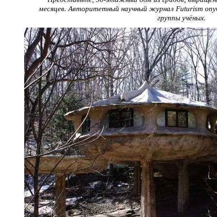
месяцев. Авторитетный научный журнал Futurism оп
группы учёных.