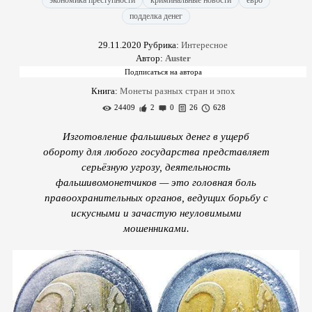
экономика преступности
криминальные новости
евро
подделка денег
29.11.2020
Рубрика:
Интересное
Автор:
Auster
Книга:
Монеты разных стран и эпох
24409
2
0
26
628
Изготовление фальшивых денег в ущерб
обороту для любого государства представляет
серьёзную угрозу, деятельность
фальшивомонетчиков — это головная боль
правоохранительных органов, ведущих борьбу с
искусными и зачастую неуловимыми
мошенниками.