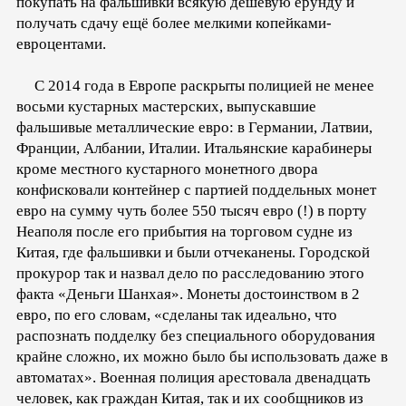
покупать на фальшивки всякую дешёвую ерунду и
получать сдачу ещё более мелкими копейками-
евроцентами.
С 2014 года в Европе раскрыты полицией не менее
восьми кустарных мастерских, выпускавшие
фальшивые металлические евро: в Германии, Латвии,
Франции, Албании, Италии. Итальянские карабинеры
кроме местного кустарного монетного двора
конфисковали контейнер с партией поддельных монет
евро на сумму чуть более 550 тысяч евро (!) в порту
Неаполя после его прибытия на торговом судне из
Китая, где фальшивки и были отчеканены. Городской
прокурор так и назвал дело по расследованию этого
факта «Деньги Шанхая». Монеты достоинством в 2
евро, по его словам, «сделаны так идеально, что
распознать подделку без специального оборудования
крайне сложно, их можно было бы использовать даже в
автоматах». Военная полиция арестовала двенадцать
человек, как граждан Китая, так и их сообщников из