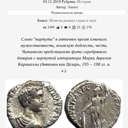
05.11.2019
Рубрика:
История
Автор:
Auster
Книга:
Монеты разных стран и эпох
2409
6
0
25
276
Слово "виртута" в античное время означало
мужественность, воинскую доблесть, честь.
Читателю представлено фото серебряного
денария с виртутой императора Марка Аврелия
Каракаллы (Антонин как Цезарь, 195 – 198 гг. н.
э.).