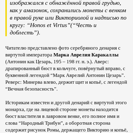
изображался с обнажённой правой грудью,
как у амазонок, сохранились монеты с венком
в правой руке или Викториолой и надписью по
кругу: “Honos et Virtus”(“Честь и
доблесть”).
Читателю представлено фото серебряного денария с
виртутой императора
Марка Аврелия Каракаллы
(Антонин как Цезарь, 195 – 198 гг. н. э.). Аверс:
драпированный бюст в кольчуге, повёрнутый вправо, с
буквенной легендой “Марк Аврелий Антонин Цезарь”.
Реверс: Минерва влево, держит щит и копьё, с легендой
“Вечная безопасность”.
Историкам известен и другой денарий с виртутой этого
монарха, где на лицевой стороне монеты находится
бюст властителя в лавровом венке, его полное имя и
слова “Народный Трибун”, а оборотная сторона
содержит рисунок Ромы, держащего Викторию и копьё,