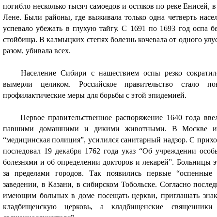
погибло несколько тысяч самоедов и остяков по реке Енисей, в
Лене. Были районы, где выживала только одна четверть насел
успевало убежать в глухую тайгу. С 1691 по 1693 год оспа 
стойбища. В калмыцких степях болезнь кочевала от одного улу
разом, убивала всех.
Население Сибири с нашествием оспы резко сократил
вымерли целиком. Российское правительство стало п
профилактические меры для борьбы с этой эпидемией.
Первое правительственное распоряжение 1640 года вв
павшими домашними и дикими животными. В Москве и П
“медицинская полиция”, усилился санитарный надзор. С прих
последовал 19 декабря 1762 года указ “Об учреждении ос
болезнями и об определении докторов и лекарей”. Больницы э
за пределами городов. Так появились первые “оспенные
заведении, в Казани, в сибирском Тобольске. Согласно посл
имеющим больных в доме посещать церкви, приглашать знак
кладбищенскую церковь, а кладбищенские священники