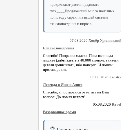
продолжают расти и радовать
глаз.____Предложений много полезных
по поводу саранчи в вашей системе
взаимопоедания и цирков
07.08.2026
Хопёр Урюпинский
Благие намерения
Спасибо! Поправил малеха. Пока вычищал
лишнее (дабы влезть в 40.000 символов) начал
детали дописывать, ибо поперло. И пошли
противоречия.
06.08.2026
Frostix
Легенда о Яше и Алисе
Спасибо, я постараюсь ответить на Ваш
вопрос. До новых встреч!
05.08.2026
Ravel
Разорванное время
🏆 Оценка жюри