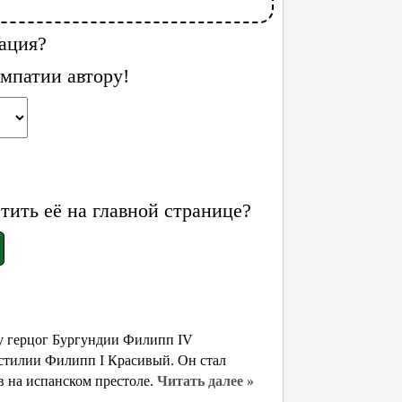
ация?
мпатии автору!
ить её на главной странице?
у герцог Бургундии Филипп IV
астилии Филипп I Красивый. Он стал
 на испанском престоле.
Читать далее »