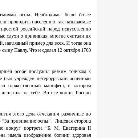
демиями оспы. Необходимы были более
али проводить населению так называемые
ь простой российский народ искусственно
ые слухи о прививках, многие считали их
й, наглядный пример для всех. И тогда она
 сыну Павлу. Что и сделал 12 октября 1768
аршей особе послужил резким толчком к
е был учреждён петербургский оспенный
ала торжественный манифест, в котором
 испытала на себе. Во все концы России
ития этого дела отчеканил различные по
ю “За прививание оспы”. Лицевая сторона
ю вокруг портрета “Б. М. Екатерина II
она имела изображение богини здоровья