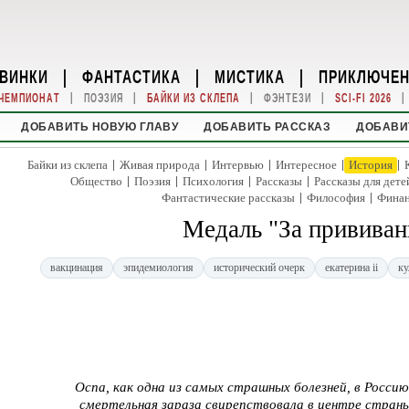
ВИНКИ
|
ФАНТАСТИКА
|
МИСТИКА
|
ПРИКЛЮЧЕ
|
|
|
|
|
ЧЕМПИОНАТ
ПОЭЗИЯ
БАЙКИ ИЗ СКЛЕПА
ФЭНТЕЗИ
SCI-FI 2026
ДОБАВИТЬ НОВУЮ ГЛАВУ
ДОБАВИТЬ РАССКАЗ
ДОБАВИ
|
|
|
|
|
Байки из склепа
Живая природа
Интервью
Интересное
История
|
|
|
|
Общество
Поэзия
Психология
Рассказы
Рассказы для дете
|
|
Фантастические рассказы
Философия
Фина
Медаль "За прививан
вакцинация
эпидемиология
исторический очерк
екатерина ii
ку
Оспа, как одна из самых страшных болезней, в Россию
смертельная зараза свирепствовала в центре страны