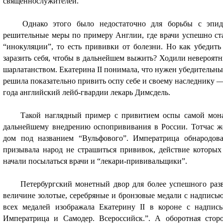
священнослужителей.
Однако этого было недостаточно для борьбы с эпи
решительные меры по примеру Англии, где врачи успешно ст
“инокуляции”, то есть прививки от болезни. Но как убедит
заразить себя, чтобы в дальнейшем выжить? Ходили невероятн
шарлатанством. Екатерина II понимала, что нужен убедительны
решила показательно привить оспу себе и своему наследнику —
года английский лейб-гвардии лекарь Димсдель.
Такой наглядный пример с привитием оспы самой мон
дальнейшему внедрению оспопрививания в России. Тотчас ж
дом под названием “Вульфового”. Императрица обнародов
призывала народ не страшиться прививок, действие которых
начали посылаться врачи и “лекари-прививальщики”.
Петербургский монетный двор для более успешного разв
величине золотые, серебряные и бронзовые медали с надпись
всех медалей изображала Екатерину II в короне с надпись
Императрица и Самодер. Всероссийск.”. А оборотная стор