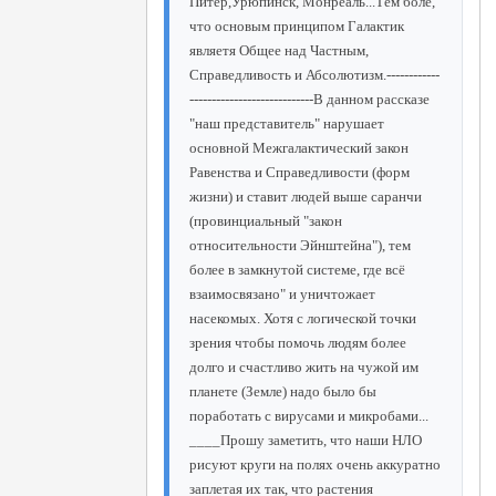
Питер,Урюпинск, Монреаль...Тем боле,
что основым принципом Галактик
являетя Общее над Частным,
Справедливость и Абсолютизм.------------
----------------------------В данном рассказе
"наш представитель" нарушает
основной Межгалактический закон
Равенства и Справедливости (форм
жизни) и ставит людей выше саранчи
(провинциальный "закон
относительности Эйнштейна"), тем
более в замкнутой системе, где всё
взаимосвязано" и уничтожает
насекомых. Хотя с логической точки
зрения чтобы помочь людям более
долго и счастливо жить на чужой им
планете (Земле) надо было бы
поработать с вирусами и микробами...
____Прошу заметить, что наши НЛО
рисуют круги на полях очень аккуратно
заплетая их так, что растения