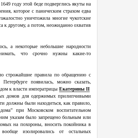
 1649 году этой беде подверглись якуты на
ения, которое с паническим страхом едва
безжалостно уничтожила многие чукотские
са к другому, а потом, неожиданно охватив
ось, а некоторые небольшие народности
онимать, что срочно нужны какие-то
ело строжайшие правила по обращению с
етербурге появилась, можно сказать,
одом к власти императрицы
Екатерины II
обых домов для одержимых прилипчивыми
ти должны были находиться, как правило,
 дома” при Московском воспитательном
едним указам было запрещено больным или
омых на похороны, вносить покойника в
 вообще изолировались от остальных