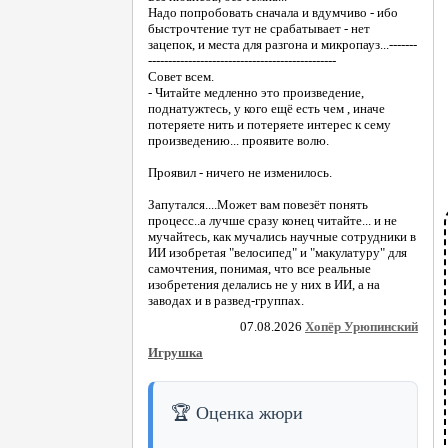
Надо попробовать сначала и вдумчиво - ибо
быстрочтение тут не срабатывает - нет
зацепок, и места для разгона и микропауз...-------
-----------------------------------------------
Совет всем.
- Читайте медленно это произведение,
поднатужтесь, у кого ещё есть чем , иначе
потеряете нить и потеряете интерес к сему
произведению... проявите волю.
Проявил - ничего не изменилось.
Запутался....Может вам повезёт понять
процесс..а лучше сразу конец читайте... и не
мучайтесь, как мучались научные сотрудники в
ИИ изобретая "велосипед" и "макулатуру" для
самочтения, понимая, что все реальные
изобретения делались не у них в ИИ, а на
заводах и в развед-группах.
07.08.2026
Хопёр Урюпинский
Игрушка
🏆 Оценка жюри