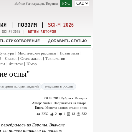
РУС
Войти
/
Регистрация
/
Корзина
НИЯ
|
ПОЭЗИЯ
|
SCI-FI 2026
|
SCI-FI 2025
БИТВЫ АВТОРОВ
ТЬ СТИХОТВОРЕНИЕ
ДОБАВИТЬ СТАТЬЮ
|
|
|
Культура
Мистические рассказы
Новая глава
|
|
|
|
й
Сказки
Стиль жизни
Технологии
|
|
нсы
Фэнтези
Юмор
ие оспы"
льтурная история медалей
медицина в россии
08.09.2019
Рубрика:
История
Автор:
Auster
Книга:
Монеты разных стран и эпох
2232
2
1
13
532
 перебралась из Европы. Вначале
, но потом проникла на восток,