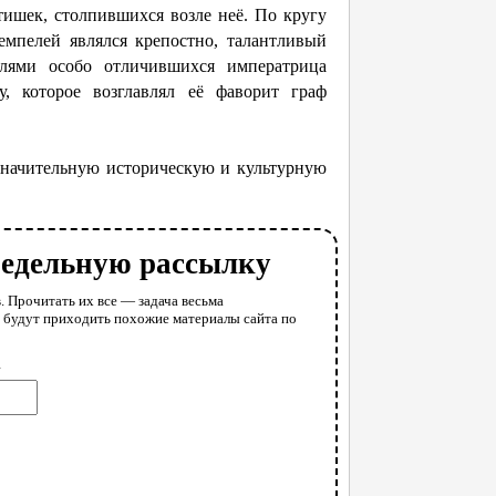
тишек, столпившихся возле неё. По кругу
емпелей являлся крепостно, талантливый
лями особо отличившихся императрица
, которое возглавлял её фаворит граф
значительную историческую и культурную
недельную рассылку
. Прочитать их все — задача весьма
у будут приходить похожие материалы сайта по
l