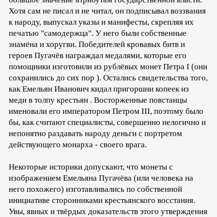
Хотя сам не писал и не читал, он подписывал воззвания
к народу, выпускал указы и манифесты, скрепляя их
печатью "самодержца". У него были собственные
знамёна и хоругви. Победителей кровавых битв и
героев Пугачёв награждал медалями, которые его
помощники изготовили из рублёвых монет Петра I (они
сохранились до сих пор ). Остались свидетельства того,
как Емельян Иванович кидал пригоршни копеек из
меди в толпу крестьян . Восторженные повстанцы
именовали его императором Петром III, поэтому было
бы, как считают специалисты, совершенно нелогично и
непонятно раздавать народу деньги с портретом
действующего монарха - своего врага.
Некоторые историки допускают, что монеты с
изображением Емельяна Пугачёва (или человека на
него похожего) изготавливались по собственной
инициативе сторонниками крестьянского восстания.
Увы, явных и твёрдых доказательств этого утверждения