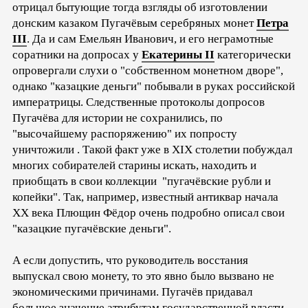
отрицал бытующие тогда взгляды об изготовлении
донским казаком Пугачёвым серебряных монет
Петра
III
. Да и сам Емельян Иванович, и его неграмотные
соратники на допросах у
Екатерины II
категорически
опровергали слухи о "собственном монетном дворе",
однако "казацкие деньги" побывали в руках российской
императрицы. Следственные протоколы допросов
Пугачёва для истории не сохранились, по
"высочайшему распоряжению" их попросту
уничтожили . Такой факт уже в XIX столетии побуждал
многих собирателей старины искать, находить и
приобщать в свои коллекции "пугачёвские рубли и
копейки". Так, например, известный антиквар начала
XX века Плющин Фёдор очень подробно описал свои
"казацкие пугачёвские деньги".
А если допустить, что руководитель восстания
выпускал свою монету, то это явно было вызвано не
экономическими причинами. Пугачёв придавал
большое значение атрибутам государственной власти.