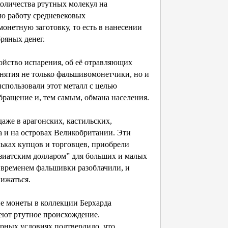
количества ртутных молекул на
ую работу средневековых
онетную заготовку, то есть в нанесении
ряных денег.
йство испарения, об её отравляющих
онятия не только фальшивомонетчики, но и
спользовали этот металл с целью
бращение и, тем самым, обмана населения.
же в арагонских, кастильских,
а и на островах Великобритании. Эти
ьках купцов и торговцев, приобрели
азиатским долларом” для больших и малых
о временем фальшивки разоблачили, и
нижаться.
 монеты в коллекции Берхарда
еют ртутное происхождение.
орных условиях подтвердило, что