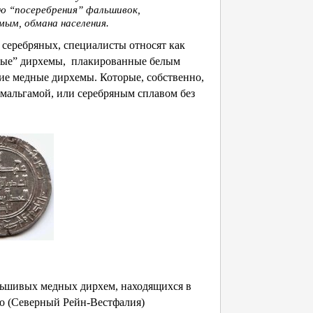
ью “посеребрения” фальшивок,
мым, обмана населения.
ребряных, специалисты относят как
ёрные” дирхемы, плакированные белым
кие медные дирхемы. Которые, собственно,
амальгамой, или серебряным сплавом без
ьшивых медных дирхем, находящихся в
о (Северный Рейн-Вестфалия)