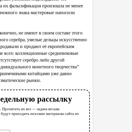
а их фальсификация произошла не менее
енежного знака мастеровые наносили
нечно, не имеют в своем составе этого
ого серебра, умелые дельцы искусственно
родавали и продают её европейским
е всех: коллекционные средневековые
тсутствует серебро либо другой
ндивидуального монетного творчества”
дприимчивыми китайцами уже давно
изматические рынки.
недельную рассылку
. Прочитать их все — задача весьма
у будут приходить похожие материалы сайта по
l