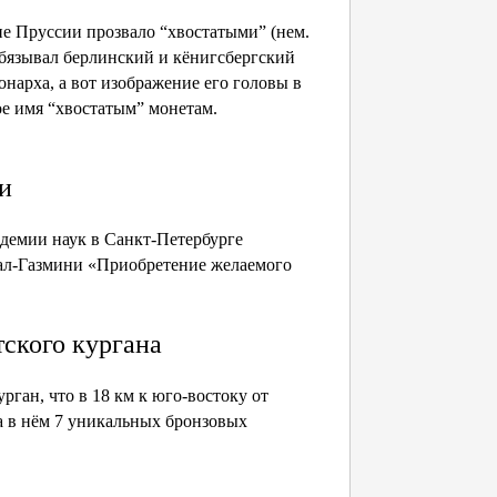
е Пруссии прозвало “хвостатыми” (нем.
 обязывал берлинский и кёнигсбергский
арха, а вот изображение его головы в
ое имя “хвостатым” монетам.
и
демии наук в Санкт-Петербурге
-ал-Газмини «Приобретение желаемого
ского кургана
ган, что в 18 км к юго-востоку от
 а в нём 7 уникальных бронзовых