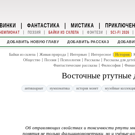
ВИНКИ
|
ФАНТАСТИКА
|
МИСТИКА
|
ПРИКЛЮЧЕ
|
|
|
|
|
ЧЕМПИОНАТ
ПОЭЗИЯ
БАЙКИ ИЗ СКЛЕПА
ФЭНТЕЗИ
SCI-FI 2026
ДОБАВИТЬ НОВУЮ ГЛАВУ
ДОБАВИТЬ РАССКАЗ
ДОБАВИ
|
|
|
|
|
Байки из склепа
Живая природа
Интервью
Интересное
История
|
|
|
|
Общество
Поэзия
Психология
Рассказы
Рассказы для дете
|
|
Фантастические рассказы
Философия
Фина
Восточные ртутные
антиквариат
нумизматика
история монет
музейные коллекци
Об отравляющих свойствах и токсичности ртути мно
понятия не только фальшивомонетчики, но и учёные-а