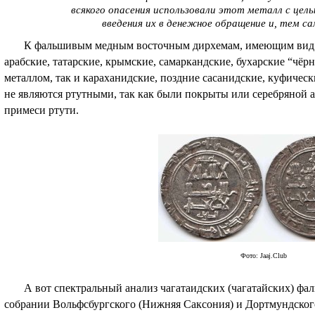
всякого опасения использовали этот металл с цел
введения их в денежное обращение и, тем са
К фальшивым медным восточным дирхемам, имеющим вид се
арабские, татарские, крымские, самаркандские, бухарские “ч
металлом, так и караханидские, поздние сасанидские, куфичес
не являются ртутными, так как были покрыты или серебряной 
примеси ртути.
Фото: Jaaj.Club
А вот спектральный анализ чагатаидских (чагатайских) фал
собрании Вольфсбургского (Нижняя Саксония) и Дортмундског