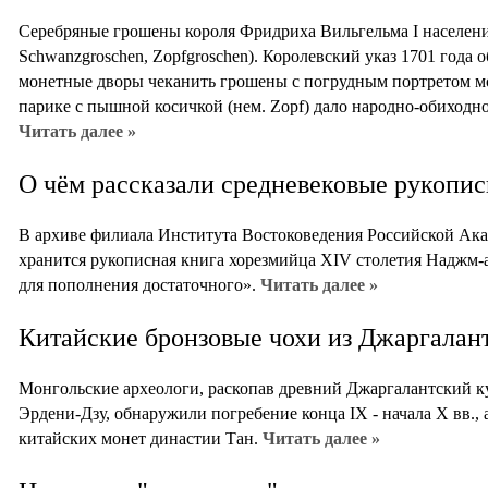
Серебряные грошены короля Фридриха Вильгельма I населени
Schwanzgroschen, Zopfgroschen). Королевский указ 1701 года
монетные дворы чеканить грошены с погрудным портретом мон
парике с пышной косичкой (нем. Zopf) дало народно-обиходн
Читать далее »
О чём рассказали средневековые рукопис
В архиве филиала Института Востоковедения Российской Ака
хранится рукописная книга хорезмийца XIV столетия Наджм
для пополнения достаточного».
Читать далее »
Китайские бронзовые чохи из Джаргалант
Монгольские археологи, раскопав древний Джаргалантский кур
Эрдени-Дзу, обнаружили погребение конца IX - начала X вв.,
китайских монет династии Тан.
Читать далее »