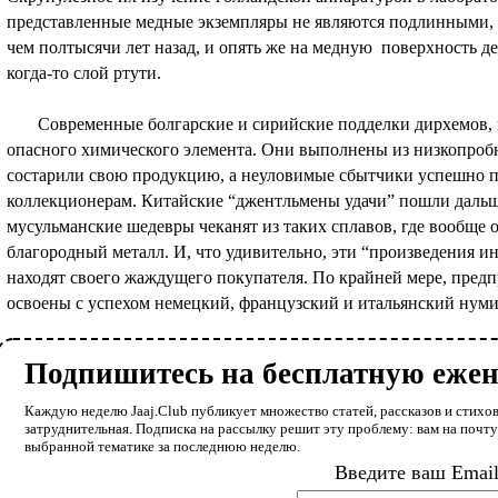
представленные медные экземпляры не являются подлинными, 
чем полтысячи лет назад, и опять же на медную поверхность д
когда-то слой ртути.
Современные болгарские и сирийские подделки дирхемов, ко
опасного химического элемента. Они выполнены из низкопробн
состарили свою продукцию, а неуловимые сбытчики успешно п
коллекционерам. Китайские “джентльмены удачи” пошли дальш
мусульманские шедевры чеканят из таких сплавов, где вообще о
благородный металл. И, что удивительно, эти “произведения и
находят своего жаждущего покупателя. По крайней мере, пре
освоены с успехом немецкий, французский и итальянский нум
Подпишитесь на бесплатную еже
Каждую неделю Jaaj.Club публикует множество статей, рассказов и стихов
затруднительная. Подписка на рассылку решит эту проблему: вам на почт
выбранной тематике за последнюю неделю.
Введите ваш Emai