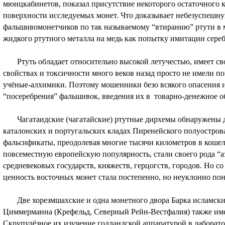
мюнцкабинетов, показал присутствие некоторого остаточного 
поверхности исследуемых монет. Что доказывает небезуспешн
фальшивомонетчиков по так называемому “втиранию” ртути в м
жидкого ртутного металла на медь как попытку имитации сереб
Ртуть обладает относительно высокой летучестью, имеет сво
свойствах и токсичности много веков назад просто не имели п
учёные-алхимики. Поэтому мошенники безо всякого опасения и
“посеребрения” фальшивок, введения их в товарно-денежное о
Чагатаидские (чагатайские) ртутные дирхемы обнаружены да
каталонских и португальских кладах Пиренейского полуостров
фальсификаты, преодолевая многие тысячи километров в кошел
повсеместную европейскую популярность, стали своего рода “
средневековых государств, княжеств, герцогств, городов. Но с
ценность восточных монет стала постепенно, но неуклонно по
Две хорезмшахские и одна монетного двора Барка исламские
Циммерманна (Крефельд, Северный Рейн-Вестфалия) также им
Скрупулёзное их изучение голландской аппаратурой в лаборат