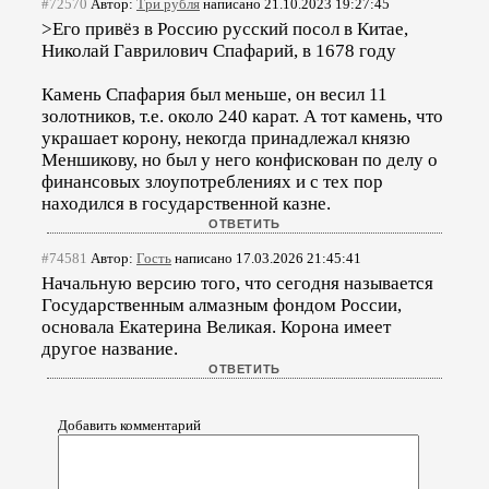
#72570
Автор:
Три рубля
написано 21.10.2023 19:27:45
>Его привёз в Россию русский посол в Китае,
Николай Гаврилович Спафарий, в 1678 году
Камень Спафария был меньше, он весил 11
золотников, т.е. около 240 карат. А тот камень, что
украшает корону, некогда принадлежал князю
Меншикову, но был у него конфискован по делу о
финансовых злоупотреблениях и с тех пор
находился в государственной казне.
#74581
Автор:
Гость
написано 17.03.2026 21:45:41
Начальную версию того, что сегодня называется
Государственным алмазным фондом России,
основала Екатерина Великая. Корона имеет
другое название.
Добавить комментарий