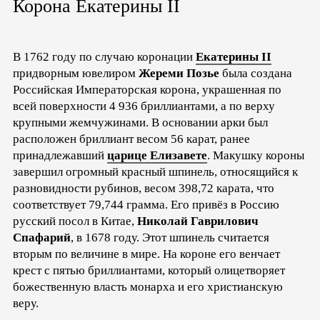
Корона Екатерины II
В 1762 году по случаю коронации
Екатерины II
придворным ювелиром
Жереми Позье
была создана
Российская Императорская корона, украшенная по
всей поверхности 4 936 бриллиантами, а по верху
крупными жемчужинами. В основании арки был
расположен бриллиант весом 56 карат, ранее
принадлежавший
царице Елизавете
. Макушку короны
завершил огромный красный шпинель, относящийся к
разновидности рубинов, весом 398,72 карата, что
соответствует 79,744 грамма. Его привёз в Россию
русский посол в Китае,
Николай Гаврилович
Спафарий
, в 1678 году. Этот шпинель считается
вторым по величине в мире. На короне его венчает
крест с пятью бриллиантами, который олицетворяет
божественную власть монарха и его христианскую
веру.