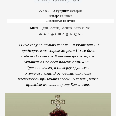
регалии
коронация
гербы
27.09.2023
Рубрика:
История
Автор:
Formica
Книга:
Цари России, Великие Князья Руси
3713
0
2
12
636
В 1762 году по случаю коронации Екатерины II
придворным ювелиром Жереми Позье была
создана Российская Императорская корона,
украшенная по всей поверхности 4 936
бриллиантами, а по верху крупными
жемчужинами. В основании арки был
расположен бриллиант весом 56 карат, ранее
принадлежавший царице Елизавете.