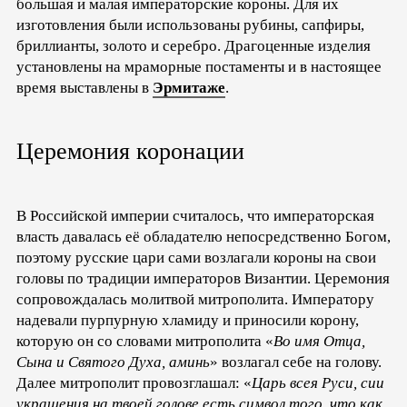
большая и малая императорские короны. Для их
изготовления были использованы рубины, сапфиры,
бриллианты, золото и серебро. Драгоценные изделия
установлены на мраморные постаменты и в настоящее
время выставлены в
Эрмитаже
.
Церемония коронации
В Российской империи считалось, что императорская
власть давалась её обладателю непосредственно Богом,
поэтому русские цари сами возлагали короны на свои
головы по традиции императоров Византии. Церемония
сопровождалась молитвой митрополита. Императору
надевали пурпурную хламиду и приносили корону,
которую он со словами митрополита «
Во имя Отца,
Сына и Святого Духа, аминь
» возлагал себе на голову.
Далее митрополит провозглашал: «
Царь всея Руси, сии
украшения на твоей голове есть символ того, что как