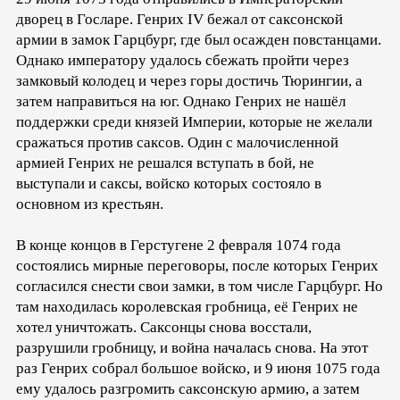
дворец в Госларе. Генрих IV бежал от саксонской
армии в замок Гарцбург, где был осажден повстанцами.
Однако императору удалось сбежать пройти через
замковый колодец и через горы достичь Тюрингии, а
затем направиться на юг. Однако Генрих не нашёл
поддержки среди князей Империи, которые не желали
сражаться против саксов. Один с малочисленной
армией Генрих не решался вступать в бой, не
выступали и саксы, войско которых состояло в
основном из крестьян.
В конце концов в Герстугене 2 февраля 1074 года
состоялись мирные переговоры, после которых Генрих
согласился снести свои замки, в том числе Гарцбург. Но
там находилась королевская гробница, её Генрих не
хотел уничтожать. Саксонцы снова восстали,
разрушили гробницу, и война началась снова. На этот
раз Генрих собрал большое войско, и 9 июня 1075 года
ему удалось разгромить саксонскую армию, а затем