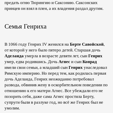
предать огню Тюрингию и Саксонию. Саксонских
принцев он взял в плен, а их владения раздал другим.
Семья Генриха
В 1066 году Генрих IV женился на
Берте Савойской
,
от которой у него было пятеро детей. Старшая дочь
Аделаида
умерла в возрасте девяти лет, сын
Генрих
умер, едва родившись. Дочь
Агнес
и сын
Конрад
имели свои семьи, а младший сын
Генрих
унаследовал
Римскую империю. Но перед тем, как родилась первая
дочь Аделаида, Генрих неожиданно потребовал
развода, обвинив жену в оскорбительном поведении по
отношению к его матери Агнес. Все убеждали его не
позорить себя, даже сама Агнес простила Берту,
супруги были в разлуке год, но всё же Генрих был не
умолим.