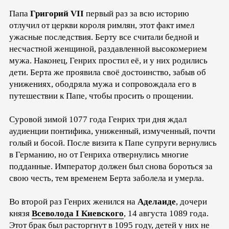
Папа
Григорий VII
первый раз за всю историю
отлучил от церкви короля римлян, этот факт имел
ужасные последствия. Берту все считали бедной и
несчастной женщиной, раздавленной высокомерием
мужа. Наконец, Генрих простил её, и у них родились
дети. Берта же проявила своё достоинство, забыв об
унижениях, ободряла мужа и сопровождала его в
путешествии к Папе, чтобы просить о прощении.
Суровой зимой 1077 года Генрих три дня ждал
аудиенции понтифика, униженный, измученный, почти
голый и босой. После визита к Папе супруги вернулись
в Германию, но от Генриха отвернулись многие
подданные. Император должен был снова бороться за
свою честь, тем временем Берта заболела и умерла.
Во второй раз Генрих женился на
Аделаиде
, дочери
князя
Всеволода I Киевского
, 14 августа 1089 года.
Этот брак был расторгнут в 1095 году, детей у них не