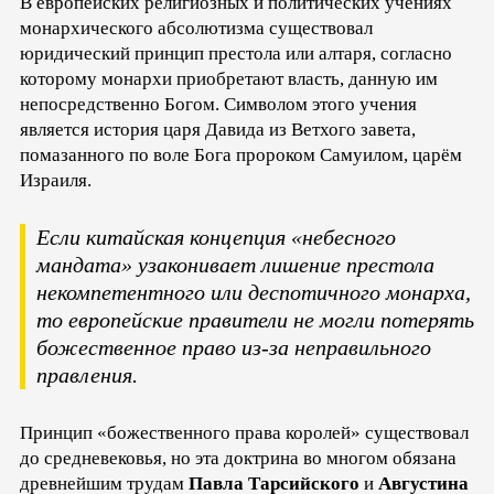
В европейских религиозных и политических учениях
монархического абсолютизма существовал
юридический принцип престола или алтаря, согласно
которому монархи приобретают власть, данную им
непосредственно Богом. Символом этого учения
является история царя Давида из Ветхого завета,
помазанного по воле Бога пророком Самуилом, царём
Израиля.
Если китайская концепция «небесного
мандата» узаконивает лишение престола
некомпетентного или деспотичного монарха,
то европейские правители не могли потерять
божественное право из-за неправильного
правления.
Принцип «божественного права королей» существовал
до средневековья, но эта доктрина во многом обязана
древнейшим трудам
Павла Тарсийского
и
Августина