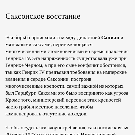
Саксонское восстание
Эта борьба происходила между династией
Салиан
и
мятежными саксами, перемежающаяся
многочисленными столкновениями во время правления
Генриха IV. Эта напряженность существовала уже при
Генрихе Чёрном, а при его сыне конфликт обострился,
так как Генрих IV предъявил требования на имперские
владения в сердце Саксонии, построив
многочисленные крепости, самой важной из которых
был Гарцбург. Саксами это было воспринято как угроза.
Кроме того, министерский персонал этих крепостей
часто грабил местное население, чтобы
компенсировать отсутствие доходов.
Чтобы осудить эти злоупотребления, саксонские князья
29 июня 1073 года отправились в Императорский