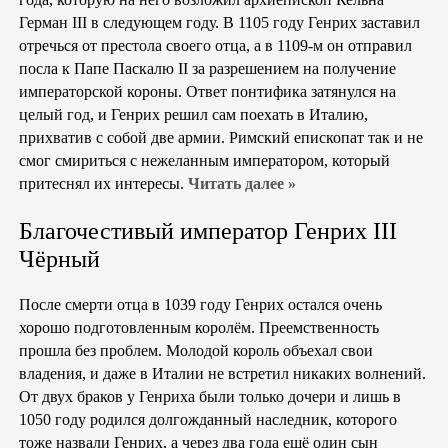
Герман III в следующем году. В 1105 году Генрих заставил
отречься от престола своего отца, а в 1109-м он отправил
посла к Папе Паскалю II за разрешением на получение
императорской короны. Ответ понтифика затянулся на
целый год, и Генрих решил сам поехать в Италию,
прихватив с собой две армии. Римский епископат так и не
смог смириться с нежеланным императором, который
притеснял их интересы.
Читать далее »
Благочестивый император Генрих III
Чёрный
После смерти отца в 1039 году Генрих остался очень
хорошо подготовленным королём. Преемственность
прошла без проблем. Молодой король объехал свои
владения, и даже в Италии не встретил никаких волнений.
От двух браков у Генриха были только дочери и лишь в
1050 году родился долгожданный наследник, которого
тоже назвали Генрих, а через два года ещё один сын