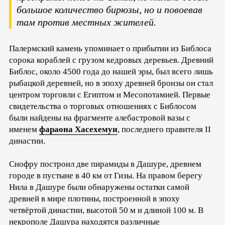
большое количество бирюзы, но и повоевав
там против местных жителей.
Палермский камень упоминает о прибытии из Библоса
сорока кораблей с грузом кедровых деревьев. Древний
Библос, около 4500 года до нашей эры, был всего лишь
рыбацкой деревней, но в эпоху древней бронзы он стал
центром торговли с Египтом и Месопотамией. Первые
свидетельства о торговых отношениях с Библосом
были найдены на фрагменте алебастровой вазы с
именем
фараона Хасехемуи
, последнего правителя II
династии.
Снофру построил две пирамиды в Дашуре, древнем
городе в пустыне в 40 км от Гизы. На правом берегу
Нила в Дашуре были обнаружены остатки самой
древней в мире плотины, построенной в эпоху
четвёртой династии, высотой 50 м и длиной 100 м. В
некрополе Дашура находятся различные