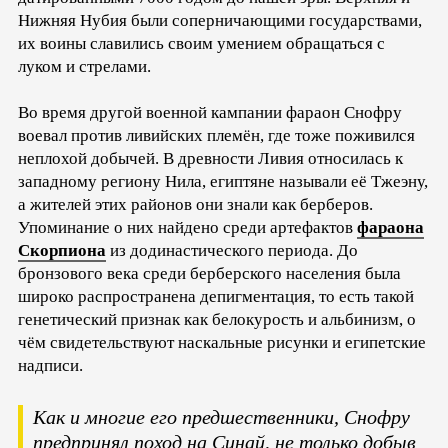
Нижняя Нубия были соперничающими государствами,
их воины славились своим умением обращаться с
луком и стрелами.
Во время другой военной кампании фараон Снофру
воевал против ливийских племён, где тоже поживился
неплохой добычей. В древности Ливия относилась к
западному региону Нила, египтяне называли её Тжеэну,
а жителей этих районов они знали как берберов.
Упоминание о них найдено среди артефактов
фараона
Скорпиона
из додинастического периода. До
бронзового века среди берберского населения была
широко распространена депигментация, то есть такой
генетический признак как белокурость и альбинизм, о
чём свидетельствуют наскальные рисунки и египетские
надписи.
Как и многие его предшественники, Снофру
предпринял поход на Синай, не только добыв