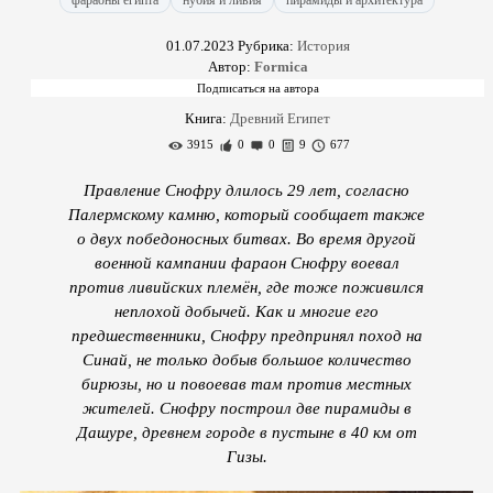
фараоны египта
нубия и ливия
пирамиды и архитектура
01.07.2023
Рубрика:
История
Автор:
Formica
Книга:
Древний Египет
3915
0
0
9
677
Правление Снофру длилось 29 лет, согласно
Палермскому камню, который сообщает также
о двух победоносных битвах. Во время другой
военной кампании фараон Снофру воевал
против ливийских племён, где тоже поживился
неплохой добычей. Как и многие его
предшественники, Снофру предпринял поход на
Синай, не только добыв большое количество
бирюзы, но и повоевав там против местных
жителей. Снофру построил две пирамиды в
Дашуре, древнем городе в пустыне в 40 км от
Гизы.