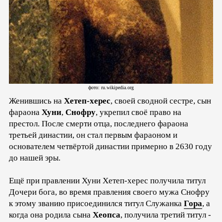
фото: ru.wikipedia.org
Женившись на
Хетеп-херес
, своей сводной сестре, сын
фараона
Хуни
,
Снофру
, укрепил своё право на
престол. После смерти отца, последнего фараона
третьей династии, он стал первым фараоном и
основателем четвёртой династии примерно в 2630 году
до нашей эры.
Ещё при правлении Хуни Хетеп-херес получила титул
Дочери бога, во время правления своего мужа Снофру
к этому званию присоединился титул Служанка
Гора
, а
когда она родила сына
Хеопса
, получила третий титул -