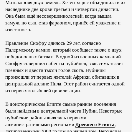
Мать короля двух земель. Хетеп-херес объединила в их
наследнике две крови третьей и четвёртой династий.
Она была ещё несовершеннолетней, когда вышла
замуж, но сын, став фараоном, принёс ей уважение и
известность.
Правление Снофру длилось 29 лет, согласно
Палермскому камню, который сообщает также о двух
победоносных битвах. В одной из военных кампаний
Снофру совершил набег на нубийцев, взяв семь тысяч
пленных и двести тысяч голов скота. Нубийцы
произошли от первых жителей Африки, обитавших в
центральной долине Нила. Этот район считается одной
из первых колыбелей цивилизации.
В доисторическом Египте самые ранние поселения
были найдены в центральной части Нубии. Некоторые
нубийские районы являлись первыми
административными регионами
Древнего Египта
,
датированными 7000 годом до нашей эры. Верхняя и