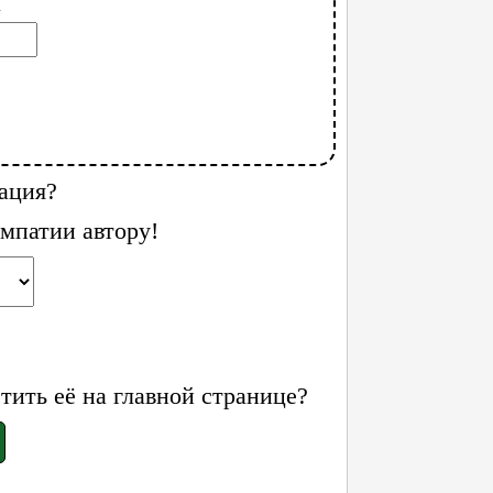
l
ация?
мпатии автору!
ить её на главной странице?