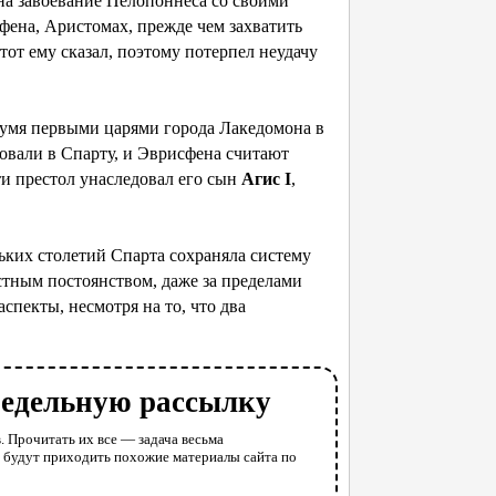
 на завоевание Пелопоннеса со своими
фена, Аристомах, прежде чем захватить
тот ему сказал, поэтому потерпел неудачу
вумя первыми царями города Лакедомона в
овали в Спарту, и Эврисфена считают
ти престол унаследовал его сын
Агис I
,
ьких столетий Спарта сохраняла систему
естным постоянством, даже за пределами
спекты, несмотря на то, что два
недельную рассылку
. Прочитать их все — задача весьма
у будут приходить похожие материалы сайта по