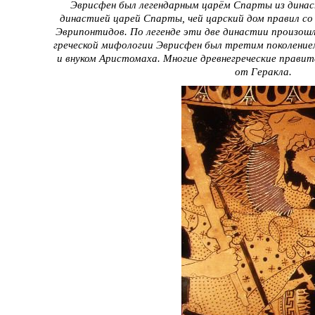
Эврисфен был легендарным царём Спарты из динас
династией царей Спарты, чей царский дом правил со 
Эврипонтидов. По легенде эти две династии произош
греческой мифологии Эврисфен был третим поколение
и внуком Аристомаха. Многие древнегреческие прави
от Геракла.