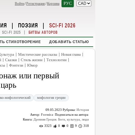
РУС
Войти
/
Регистрация
/
Корзина
НИЯ
|
ПОЭЗИЯ
|
SCI-FI 2026
|
SCI-FI 2025
БИТВЫ АВТОРОВ
ТЬ СТИХОТВОРЕНИЕ
ДОБАВИТЬ СТАТЬЮ
|
|
|
Культура
Мистические рассказы
Новая глава
|
|
|
|
й
Сказки
Стиль жизни
Технологии
|
|
нсы
Фэнтези
Юмор
онаж или первый
 царь
ико-мифологический
мифология греции
09.05.2023
Рубрика:
История
Автор:
Formica
Книга:
Древняя Греция. Боги, культура, люди
3323
0
0
9
318