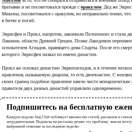
Аполлон
за то, что он собирался отправиться в военный поход
братьями и не посоветовался прежде с
оракулом
. Дед же Эврис
Микены, посоветовался с оракулом, но неправильно понял, что 
в битве и погиб.
Эврисфен и Прокл, напротив, завоевали Пелопоннес и стали д
Лаконии, области Древней Греции. Позже Лакедомон переимен
основателем Агиадов, правящего дома Спарты. После его смер
которого Эврисфен назвал по имени династии.
Прокл же основал династию Эврипонтидов, и в течение нескол
правления, называемую диархия, то есть двоевластие. С неизв
своих границ подобное правление имело чисто монархические а
правителя двух разных династий управляли одновременно.
Подпишитесь на бесплатную еже
Каждую неделю Jaaj.Club публикует множество статей, рассказов и стихов
затруднительная. Подписка на рассылку решит эту проблему: вам на почт
выбранной тематике за последнюю неделю.