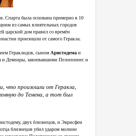
. Спарта была основана примерно в 10
одним из самых влиятельных городов
ей царский дом правил со времён
династии произошли от самого Геракла.
нием Гераклидов, сыном
Аристодема
и
а и Деяниры, завоевавшими Пелопоннес и
и, что произошли от Геракла,
ловную до Темена, а тот был
Аристодему, двух близнецов, и Эврисфен
е отца близнецов убил ударом молнии