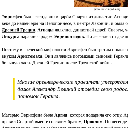
фото: ru.wikipedia.org
Эврисфен
был легендарным царём Спарты из династии Агиадов
веке до нашей эры на Пелопоннесе, в центре Лаконии, и была 
Древней Греции
.
Агиады
являлись династией царей Спарты, ч
Ликурга
наравне с родом
Эврипонтидов
. По легенде эти две 
Поэтому в греческой мифологии Эврисфен был третим поколе
внуком
Аристомаха
. Они являлись потомками сыновей Геракл
большую часть Древней Греции после Троянской войны.
Многие древнегреческие правители утверждал
даже Александр Великий отследил свою родос
потомок Геракла.
Матерью Эврисфена была
Аргия
, которая подарила его отцу, 
правил Спартой вместе со своим братом,
Проклом
. По легенд