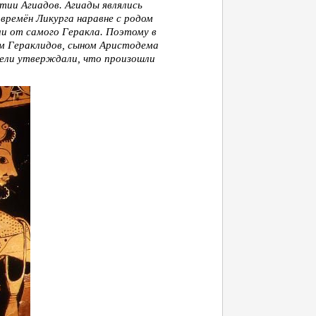
тии Агиадов. Агиады являлись
времён Ликурга наравне с родом
ли от самого Геракла. Поэтому в
м Гераклидов, сыном Аристодема
тели утверждали, что произошли