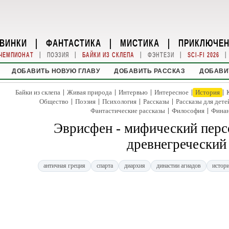
ВИНКИ
|
ФАНТАСТИКА
|
МИСТИКА
|
ПРИКЛЮЧЕ
|
|
|
|
|
ЧЕМПИОНАТ
ПОЭЗИЯ
БАЙКИ ИЗ СКЛЕПА
ФЭНТЕЗИ
SCI-FI 2026
ДОБАВИТЬ НОВУЮ ГЛАВУ
ДОБАВИТЬ РАССКАЗ
ДОБАВИ
|
|
|
|
|
Байки из склепа
Живая природа
Интервью
Интересное
История
|
|
|
|
Общество
Поэзия
Психология
Рассказы
Рассказы для дете
|
|
Фантастические рассказы
Философия
Фина
Эврисфен - мифический перс
древнегреческий
античная греция
спарта
диархия
династии агиадов
истор