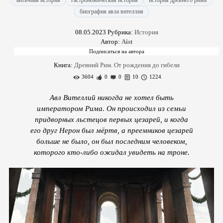
античная история
гастрономическая история
история древнего рима
биография авла вителлия
08.05.2023
Рубрика:
История
Автор:
Aist
Книга:
Древний Рим. От рождения до гибели
3604
0
0
10
1224
Авл Вителлий никогда не хотел быть
императором Рима. Он происходил из семьи
придворных льстецов первых цезарей, и когда
его друг Нерон был мёртв, а преемников цезарей
больше не было, он был последним человеком,
которого кто-либо ожидал увидеть на троне.