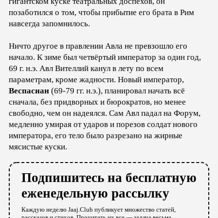
гигантском куске театральных доспехов, он
позаботился о том, чтобы прибытие его брата в Рим
навсегда запомнилось.
Ничто другое в правлении Авла не превзошло его
начало. К зиме был четвёртый император за один год,
69 г. н.э. Авл Вителлий канул в лету по всем
параметрам, кроме жадности. Новый император,
Веспасиан
(69-79 гг. н.э.), планировал начать всё
сначала, без придворных и бюрократов, но менее
свободно, чем он надеялся. Сам Авл падал на Форум,
медленно умирая от ударов и порезов солдат нового
императора, его тело было разрезано на жирные
мясистые куски.
Подпишитесь на бесплатную
еженедельную рассылку
Каждую неделю Jaaj.Club публикует множество статей,
рассказов и стихов. Прочитать их все — задача весьма