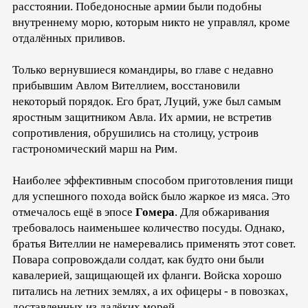
расстоянии. Победоносные армии были подобны
внутреннему морю, которым никто не управлял, кроме
отдалённых приливов.
Только вернувшиеся командиры, во главе с недавно
прибывшим Авлом Вителлием, восстановили
некоторый порядок. Его брат, Луций, уже был самым
яростным защитником Авла. Их армии, не встретив
сопротивления, обрушились на столицу, устроив
гастрономический марш на Рим.
Наиболее эффективным способом приготовления пищи
для успешного похода войск было жаркое из мяса. Это
отмечалось ещё в эпосе
Гомера
. Для обжаривания
требовалось наименьшее количество посуды. Однако,
братья Вителлии не намеревались применять этот совет.
Повара сопровождали солдат, как будто они были
кавалерией, защищающей их фланги. Войска хорошо
питались на летних землях, а их офицеры - в повозках,
доставленных из далёких морей.