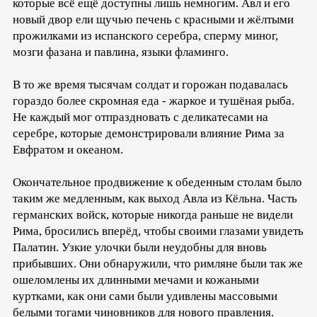
которые всё ещё доступны лишь немногим. Авл и его
новый двор ели щучью печень с красными и жёлтыми
прожилками из испанского серебра, сперму миног,
мозги фазана и павлина, языки фламинго.
В то же время тысячам солдат и горожан подавалась
гораздо более скромная еда - жаркое и тушёная рыба.
Не каждый мог отпраздновать с деликатесами на
серебре, которые демонстрировали влияние Рима за
Евфратом и океаном.
Окончательное продвижение к обеденным столам было
таким же медленным, как выход Авла из Кёльна. Часть
германских войск, которые никогда раньше не видели
Рима, бросились вперёд, чтобы своими глазами увидеть
Палатин. Узкие улочки были неудобны для вновь
прибывших. Они обнаружили, что римляне были так же
ошеломлены их длинными мечами и кожаными
куртками, как они сами были удивлены массовыми
белыми тогами чиновников для нового правления.