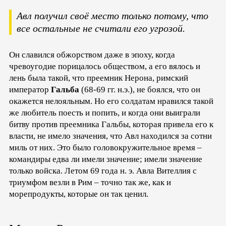
Авл получил своё место только потому, что
все остальные не считали его угрозой.
Он славился обжорством даже в эпоху, когда
чревоугодие порицалось обществом, а его вялось и
лень была такой, что преемник Нерона, римский
император
Гальба
(68-69 гг. н.э.), не боялся, что он
окажется нелояльным. Но его солдатам нравился такой
же любитель поесть и попить, и когда они выиграли
битву против преемника Гальбы, которая привела его к
власти, не имело значения, что Авл находился за сотни
миль от них. Это было головокружительное время –
командиры едва ли имели значение; имели значение
только войска. Летом 69 года н. э. Авла Вителлия с
триумфом везли в Рим – точно так же, как и
морепродукты, которые он так ценил.