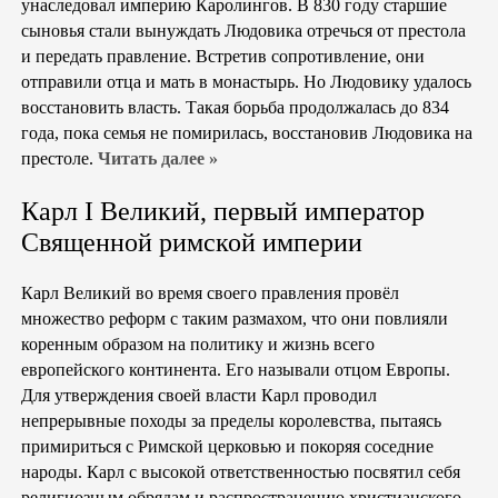
унаследовал империю Каролингов. В 830 году старшие
сыновья стали вынуждать Людовика отречься от престола
и передать правление. Встретив сопротивление, они
отправили отца и мать в монастырь. Но Людовику удалось
восстановить власть. Такая борьба продолжалась до 834
года, пока семья не помирилась, восстановив Людовика на
престоле.
Читать далее »
Карл I Великий, первый император
Священной римской империи
Карл Великий во время своего правления провёл
множество реформ с таким размахом, что они повлияли
коренным образом на политику и жизнь всего
европейского континента. Его называли отцом Европы.
Для утверждения своей власти Карл проводил
непрерывные походы за пределы королевства, пытаясь
примириться с Римской церковью и покоряя соседние
народы. Карл с высокой ответственностью посвятил себя
религиозным обрядам и распространению христианского