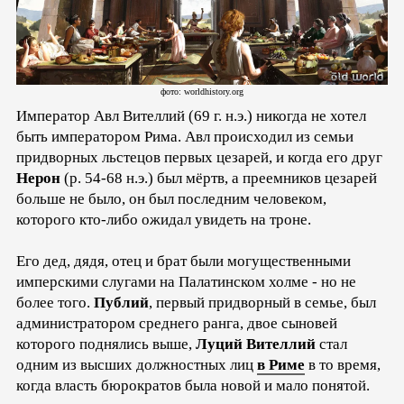
фото: worldhistory.org
Император Авл Вителлий (69 г. н.э.) никогда не хотел
быть императором Рима. Авл происходил из семьи
придворных льстецов первых цезарей, и когда его друг
Нерон
(р. 54-68 н.э.) был мёртв, а преемников цезарей
больше не было, он был последним человеком,
которого кто-либо ожидал увидеть на троне.
Его дед, дядя, отец и брат были могущественными
имперскими слугами на Палатинском холме - но не
более того.
Публий
, первый придворный в семье, был
администратором среднего ранга, двое сыновей
которого поднялись выше,
Луций Вителлий
стал
одним из высших должностных лиц
в Риме
в то время,
когда власть бюрократов была новой и мало понятой.