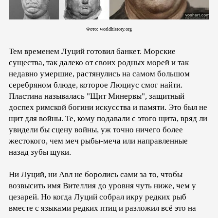
Фото: worldhistory.org
Тем временем Луций готовил банкет. Морские
существа, так далеко от своих родных морей и так
недавно умершие, растянулись на самом большом
серебряном блюде, которое Люциус смог найти.
Пластина называлась "Щит Минервы", защитный
доспех римской богини искусства и памяти. Это был не
щит для войны. Те, кому подавали с этого щита, вряд ли
увидели бы сцену войны, уж точно ничего более
жестокого, чем меч рыбы-меча или направленные
назад зубы щуки.
Ни Луций, ни Авл не боролись сами за то, чтобы
возвысить имя Вителлия до уровня чуть ниже, чем у
цезарей. Но когда Луций собрал икру редких рыб
вместе с языками редких птиц и разложил всё это на