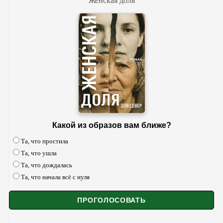
Женская доля
Какой из образов вам ближе?
Та, что простила
Та, что ушла
Та, что дождалась
Та, что начала всё с нуля