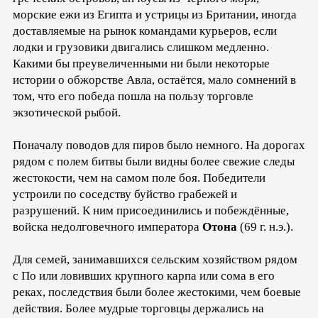
морские ежи из Египта и устрицы из Британии, иногда
доставляемые на рынок командами курьеров, если
лодки и грузовики двигались слишком медленно.
Какими бы преувеличенными ни были некоторые
истории о обжорстве Авла, остаётся, мало сомнений в
том, что его победа пошла на пользу торговле
экзотической рыбой.
Поначалу поводов для пиров было немного. На дорогах
рядом с полем битвы были видны более свежие следы
жестокости, чем на самом поле боя. Победители
устроили по соседству буйство грабежей и
разрушений. К ним присоединились и побеждённые,
войска недолговечного императора
Отона
(69 г. н.э.).
Для семей, занимавшихся сельским хозяйством рядом
с По или ловивших крупного карпа или сома в его
реках, последствия были более жестокими, чем боевые
действия. Более мудрые торговцы держались на