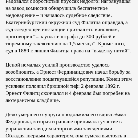
Радовался оборотистый пруссак недолго: нагрянувшая
на завод комиссия обнаружила беспатентное
медоварение – и началось судебное следствие.
Екатеринбургский окружной суд Филитца оправдал, а
суд следующей инстанции признал его виновным,
приговорив “... к уплате штрафа до 300 рублей и
тюремному заключению на 1,5 месяца”. Кроме того,
суд в 1889 г. лишил Филитца права на “выделку питий”.
Ценой немалых усилий производство удалось
возобновить, а Эрнест Фердинандович начал борьбу за
восстановление пошатнувшейся репутации. Конец этим
усилиям положил брюшной тиф: 2 февраля 1892 г.
Эрнест Филитц скончался и 4 февраля был погребен на
лютеранском кладбище.
Дело умершего супруга продолжила его вдова Эмма
Федоровна, которая и раньше принимала участие в
управлении заводом и торговыми заведениями.
Обладая твердым характером, она сумела выстоять в