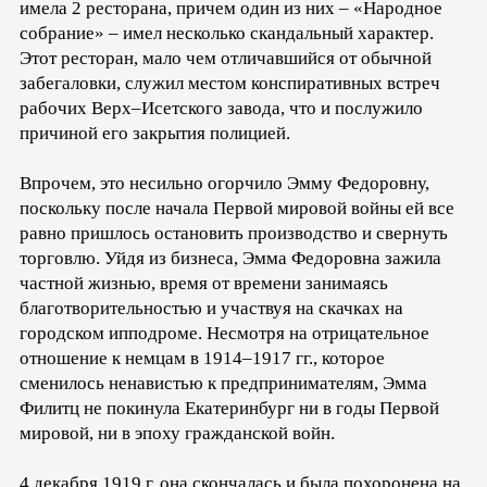
имела 2 ресторана, причем один из них – «Народное
собрание» – имел несколько скандальный характер.
Этот ресторан, мало чем отличавшийся от обычной
забегаловки, служил местом конспиративных встреч
рабочих Верх–Исетского завода, что и послужило
причиной его закрытия полицией.
Впрочем, это несильно огорчило Эмму Федоровну,
поскольку после начала Первой мировой войны ей все
равно пришлось остановить производство и свернуть
торговлю. Уйдя из бизнеса, Эмма Федоровна зажила
частной жизнью, время от времени занимаясь
благотворительностью и участвуя на скачках на
городском ипподроме. Несмотря на отрицательное
отношение к немцам в 1914–1917 гг., которое
сменилось ненавистью к предпринимателям, Эмма
Филитц не покинула Екатеринбург ни в годы Первой
мировой, ни в эпоху гражданской войн.
4 декабря 1919 г. она скончалась и была похоронена на