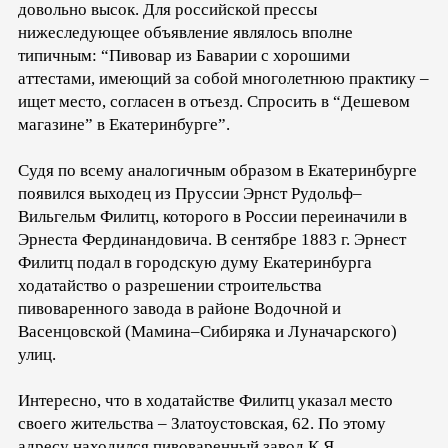
довольно высок. Для российской прессы
нижеследующее объявление являлось вполне
типичным: “Пивовар из Баварии с хорошими
аттестами, имеющий за собой многолетнюю практику –
ищет место, согласен в отъезд. Спросить в “Дешевом
магазине” в Екатеринбурге”.
Судя по всему аналогичным образом в Екатеринбурге
появился выходец из Пруссии Эрнст Рудольф–
Вильгельм Филитц, которого в России переиначили в
Эрнеста Фердинандовича. В сентябре 1883 г. Эрнест
Филитц подал в городскую думу Екатеринбурга
ходатайство о разрешении строительства
пивоваренного завода в районе Водочной и
Васенцовской (Мамина–Сибиряка и Луначарского)
улиц.
Интересно, что в ходатайстве Филитц указал место
своего жительства – Златоустовская, 62. По этому
адресу находился пивоваренный завод К.Я.