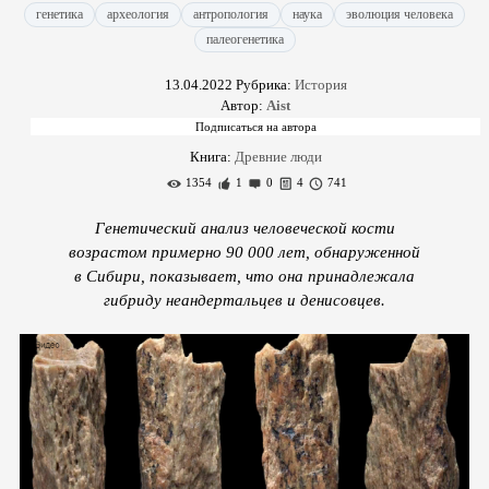
генетика
археология
антропология
наука
эволюция человека
палеогенетика
13.04.2022
Рубрика:
История
Автор:
Aist
Книга:
Древние люди
1354
1
0
4
741
Генетический анализ человеческой кости
возрастом примерно 90 000 лет, обнаруженной
в Сибири, показывает, что она принадлежала
гибриду неандертальцев и денисовцев.