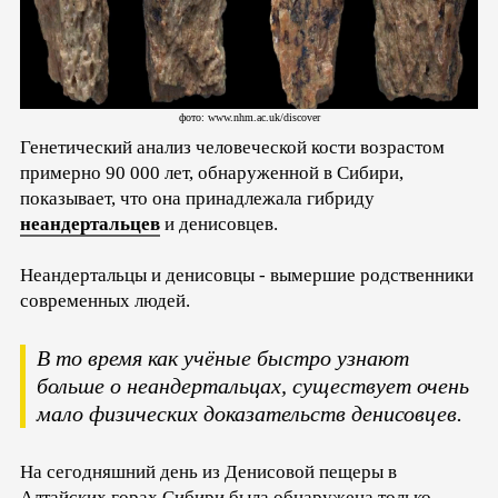
фото: www.nhm.ac.uk/discover
Генетический анализ человеческой кости возрастом
примерно 90 000 лет, обнаруженной в Сибири,
показывает, что она принадлежала гибриду
неандертальцев
и денисовцев.
Неандертальцы и денисовцы - вымершие родственники
современных людей.
В то время как учёные быстро узнают
больше о неандертальцах, существует очень
мало физических доказательств денисовцев.
На сегодняшний день из Денисовой пещеры в
Алтайских горах Сибири была обнаружена только