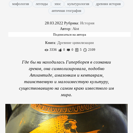
мифология
легенды
эпос
культурология
древняя история
античная география
28.03.2022
Рубрика:
История
Автор:
Aist
Книга:
Древние цивилизации
3336
0
0
5
2109
Где бы ни находилась Гиперборея в сознании
греков, она символизировала, подобно
Атлантиде, амазонкам и кентаврам,
таинственную и малоизвестную культуру,
существовавшую на самом краю известного им
мира.