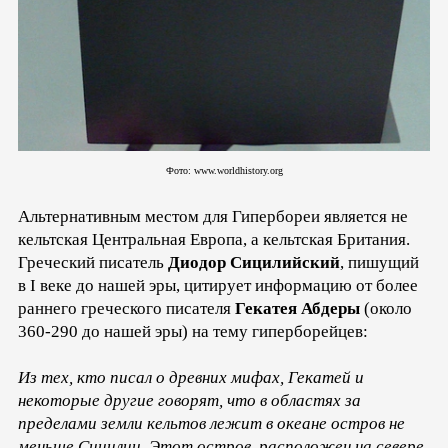
Фото: www.worldhistory.org
Альтернативным местом для Гипербореи является не
кельтская Центральная Европа, а кельтская Британия.
Греческий писатель
Диодор Сицилийский
, пишущий
в I веке до нашей эры, цитирует информацию от более
раннего греческого писателя
Гекатея Абдеры
(около
360-290 до нашей эры) на тему гиперборейцев:
Из тех, кто писал о древних мифах, Гекатей и
некоторые другие говорят, что в областях за
пределами земли кельтов лежит в океане остров не
меньше Сицилии. Этот остров, расположен на севере