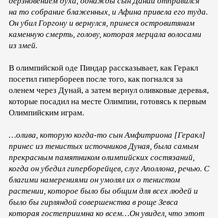
дерзновением духа, однажды сын Данаи отправился
на то собрание блаженных, и Афина привела его туда.
Он убил Горгону и вернулся, принеся островитянам
каменную смерть, голову, которая мерцала волосами
из змей.
В олимпийской оде Пиндар рассказывает, как Геракл
посетил гипербореев после того, как погнался за
оленем через Дунай, а затем вернул оливковые деревья,
которые посадил на месте Олимпии, готовясь к первым
Олимпийским играм.
…олива, которую когда-то сын Амфитриона [Геракл]
принес из тенистых источников Дуная, была самым
прекрасным памятником олимпийских состязаний,
когда он убедил гиперборейцев, слуг Аполлона, речью. С
благими намерениями он умолял их о тенистом
растении, которое было бы общим для всех людей и
было бы гирляндой совершенства в роще Зевса
которая гостеприимна ко всем…Он увидел, что этот