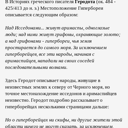
В Историях греческого писателя
Геродота
(ок. 484 -
425/413 до н. э.) Местоположение Гипербореи
описывается следующим образом:
Над Исседонами... живут аримаспы, одноглазые
люди; над ними живут грифоны, охраняющие золото;
а над грифонами - гипербореи, чья земля
простирается до самого моря. За исключением
гиперборейцев, все эти народы, начиная с
аримаспийцев, нападали на своих соседей
последовательными волнами.
Здесь Геродот описывает народы, живущие в
неизвестных землях к северу от Черного моря, но
точное местонахождение исседонов и аримаспийцев
неизвестно. Геродот подробно рассказывает о
гиперборейцах несколькими страницами дальше:
Но о гиперборейцах ни скифы, ни другие жители этой
области ничего не могут сказать, за исключением,