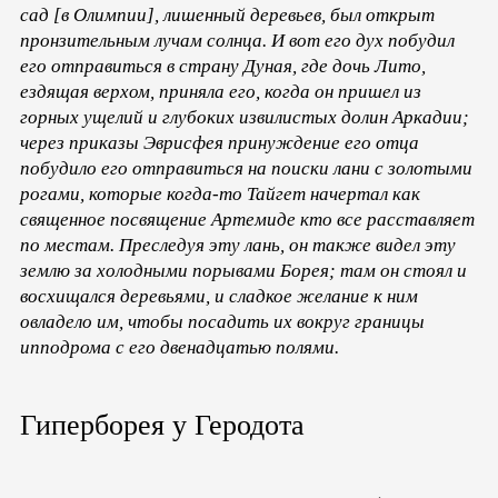
сад [в Олимпии], лишенный деревьев, был открыт
пронзительным лучам солнца. И вот его дух побудил
его отправиться в страну Дуная, где дочь Лито,
ездящая верхом, приняла его, когда он пришел из
горных ущелий и глубоких извилистых долин Аркадии;
через приказы Эврисфея принуждение его отца
побудило его отправиться на поиски лани с золотыми
рогами, которые когда-то Тайгет начертал как
священное посвящение Артемиде кто все расставляет
по местам. Преследуя эту лань, он также видел эту
землю за холодными порывами Борея; там он стоял и
восхищался деревьями, и сладкое желание к ним
овладело им, чтобы посадить их вокруг границы
ипподрома с его двенадцатью полями.
Гиперборея у Геродота