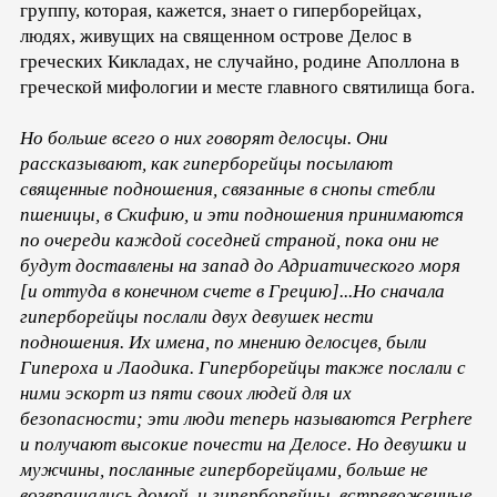
группу, которая, кажется, знает о гиперборейцах,
людях, живущих на священном острове Делос в
греческих Кикладах, не случайно, родине Аполлона в
греческой мифологии и месте главного святилища бога.
Но больше всего о них говорят делосцы. Они
рассказывают, как гиперборейцы посылают
священные подношения, связанные в снопы стебли
пшеницы, в Скифию, и эти подношения принимаются
по очереди каждой соседней страной, пока они не
будут доставлены на запад до Адриатического моря
[и оттуда в конечном счете в Грецию]...Но сначала
гиперборейцы послали двух девушек нести
подношения. Их имена, по мнению делосцев, были
Гипероха и Лаодика. Гиперборейцы также послали с
ними эскорт из пяти своих людей для их
безопасности; эти люди теперь называются Perphere
и получают высокие почести на Делосе. Но девушки и
мужчины, посланные гиперборейцами, больше не
возвращались домой, и гиперборейцы, встревоженные