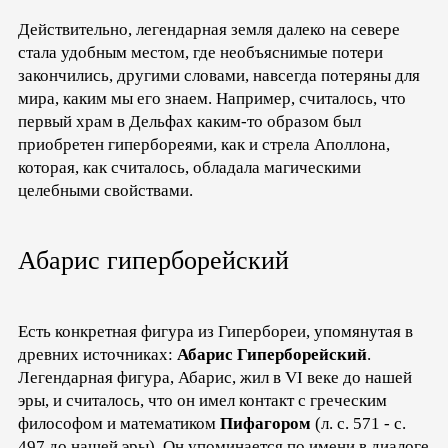
Действительно, легендарная земля далеко на севере
стала удобным местом, где необъяснимые потери
закончились, другими словами, навсегда потеряны для
мира, каким мы его знаем. Например, считалось, что
первый храм в Дельфах каким-то образом был
приобретен гипербореями, как и стрела Аполлона,
которая, как считалось, обладала магическими
целебными свойствами.
Абарис гиперборейский
Есть конкретная фигура из Гипербореи, упомянутая в
древних источниках:
Абарис Гиперборейский
.
Легендарная фигура, Абарис, жил в VI веке до нашей
эры, и считалось, что он имел контакт с греческим
философом и математиком
Пифагором
(л. с. 571 - с.
497 до нашей эры). Он упоминается по имени в диалоге