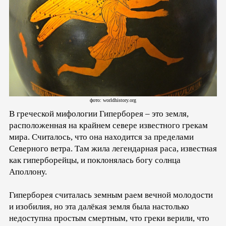
фото: worldhistory.org
В греческой мифологии Гиперборея – это земля,
расположенная на крайнем севере известного грекам
мира. Считалось, что она находится за пределами
Северного ветра. Там жила легендарная раса, известная
как гиперборейцы, и поклонялась богу солнца
Аполлону.
Гиперборея считалась земным раем вечной молодости
и изобилия, но эта далёкая земля была настолько
недоступна простым смертным, что греки верили, что