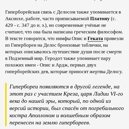
Гиперборейская связь с Делосом также упоминается в
Аксиохе, работе, часто приписываемой
Платону
(c.
429 - c. 347 до н. э.), но современные учёные не
считают, что она была написана греческим философом.
В тексте говорится, что нимфы Опис и
Геката
привезли
из Гипербореи на Делос бронзовые таблички, на
которых описывалось путешествие души после смерти
в Подземный мир. Геродот также упоминает пару
похожих имен - Опис и Ардж, первых двух
гиперборейских дев, которые приносят жертвы Делосу.
Гипербореи появляются в другой легенде, на
этот раз с участием Креза, царя Лидии VI-го
века до нашей эры, который, по одной из
версий истории, был спасён от погребального
костра Аполлоном и волшебным образом
перенесен на землю гипербореев.