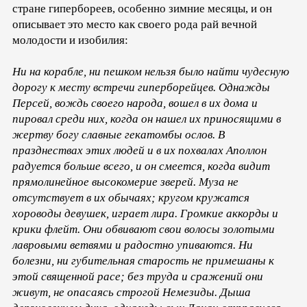
стране гипербореев, особенно зимние месяцы, и он
описывает это место как своего рода рай вечной
молодости и изобилия:
Ни на корабле, ни пешком нельзя было найти чудесную
дорогу к месту встречи гиперборейцев. Однажды
Персей, вождь своего народа, вошел в их дома и
пировал среди них, когда он нашел их приносящими в
жертву богу славные гекатомбы ослов. В
празднествах этих людей и в их похвалах Аполлон
радуется больше всего, и он смеется, когда видит
прямолинейное высокомерие зверей. Муза не
отсутствует в их обычаях; кругом кружатся
хороводы девушек, играет лира. Громкие аккорды и
крики флейт. Они обвивают свои волосы золотыми
лавровыми ветвями и радостно упиваются. Ни
болезни, ни губительная старость не примешаны к
этой священной расе; без труда и сражений они
живут, не опасаясь строгой Немезиды. Дыша