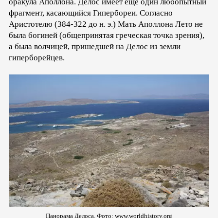
оракула Аполлона. Делос имеет еще один любопытный
фрагмент, касающийся Гипербореи. Согласно
Аристотелю (384-322 до н. э.) Мать Аполлона Лето не
была богиней (общепринятая греческая точка зрения),
а была волчицей, пришедшей на Делос из земли
гиперборейцев.
Панорама Делоса. Фото: www.worldhistory.org