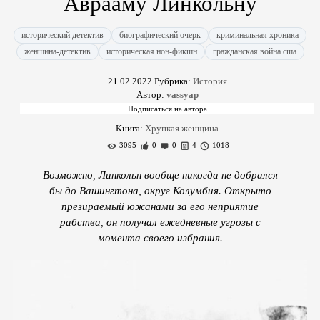
Аврааму Линкольну
исторический детектив
биографический очерк
криминальная хроника
женщина-детектив
историческая нон-фикшн
гражданская война сша
21.02.2022
Рубрика:
История
Автор:
vassyap
Книга:
Хрупкая женщина
3095
0
0
4
1018
Возможно, Линкольн вообще никогда не добрался
бы до Вашингтона, округ Колумбия. Открыто
презираемый южанами за его неприятие
рабства, он получал ежедневные угрозы с
момента своего избрания.