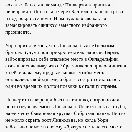
вокзале. Ясно, что команде Пинкертона пришлось
переправить Линкольна через Балтимор раньше срока
и под покровом ночи. И им нужно было как-то
замаскировать слишком заметного избранного
президента.
Уорн притворялась, что Линкольн был её больным
братом. Будучи под прикрытием как «миссис Барли,
забронировала себе спальное место в Филадельфии,
сказав носильщику, что её брат-инвалид присоединится
к ней, и дала ему щедрые чаевые, чтобы места
оставались свободными, а брат с сестрой оставались
одни во время их долгой поездки в столицу страны.
Пинкертон вскоре прибыл на станцию, сопровождая
почти неузнаваемого Линкольна. Исчезла шляпа-труба;
на её месте была новая круглая бобровая шапка. Ничто
не могло скрыть рост Линкольна, но когда Уорн
заботливо помогла своему «брату» сесть на его место,