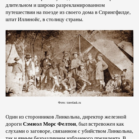
длительном и широко разрекламированном
путешествии на поезде из своего дома в Спрингфилде,
штат Иллинойс, в столицу страны.
Фото: travelask.ru
Один из сторонников Линкольна, директор железной
дороги
Сэмюэл Морс Фелтон
, был встревожен как
слухами о заговоре, связанном с убийством Линкольна,
так и явным безразличием избранного президента. В