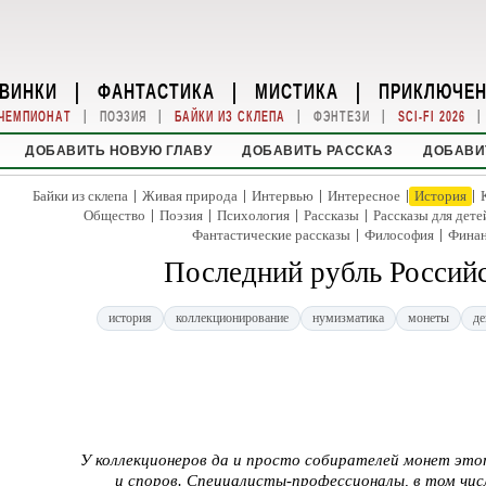
ВИНКИ
|
ФАНТАСТИКА
|
МИСТИКА
|
ПРИКЛЮЧЕ
|
|
|
|
|
ЧЕМПИОНАТ
ПОЭЗИЯ
БАЙКИ ИЗ СКЛЕПА
ФЭНТЕЗИ
SCI-FI 2026
ДОБАВИТЬ НОВУЮ ГЛАВУ
ДОБАВИТЬ РАССКАЗ
ДОБАВИ
|
|
|
|
|
Байки из склепа
Живая природа
Интервью
Интересное
История
|
|
|
|
Общество
Поэзия
Психология
Рассказы
Рассказы для дете
|
|
Фантастические рассказы
Философия
Фина
Последний рубль Россий
история
коллекционирование
нумизматика
монеты
де
У коллекционеров да и просто собирателей монет это
и споров. Специалисты-профессионалы, в том чис