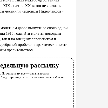
х монет. Такая межгосударственная
е XIX - начале ХХ веков не являлась
оры чеканили червонцы Нидерландов -
 монетном дворе выпустило около одной
зца 1915 года. Эти монеты-новоделы
, так и на внещних европейском и
еребряной пробе они практически почти
ким правительством.
недельную рассылку
. Прочитать их все — задача весьма
у будут приходить похожие материалы сайта по
l