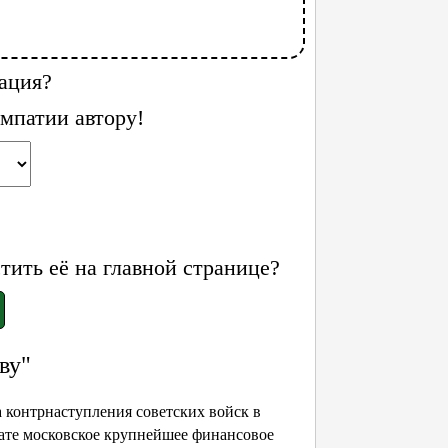
ация?
мпатии автору!
ить её на главной странице?
ву"
а контрнаступления советских войск в
 дате московское крупнейшее финансовое