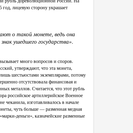
й рубль дореволюционной России. На
5 год, лицевую сторону украшает
ают о такой монете, ведь она
знак ушедшего государства».
вызывает много вопросов и споров.
ский, утверждают, что эта монета,
о лишь шестьюстами экземплярами, потому
вершенно отсутствовала финансовая и
ных металлов. Считается, что этот рубль
вора российское артиллерийское Военное
не чеканила, изготавливалось в начале
онеты, чуть больше — разменная медная
«марки-деньги», казначейские разменные