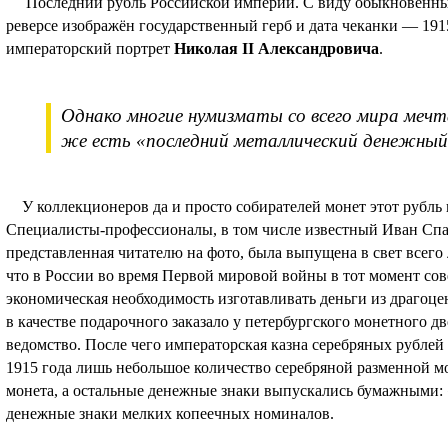
Последний рубль Российской империи. С виду обыкновенны
реверсе изображён государственный герб и дата чеканки — 191
императорский портрет
Николая II Александровича
.
Однако многие нумизматы со всего мира мечт
же есть «последний металлический денежный 
У коллекционеров да и просто собирателей монет этот рубль 
Специалисты-профессионалы, в том числе известный Иван Спас
представленная читателю на фото, была выпущена в свет всег
что в России во время Первой мировой войны в тот момент со
экономическая необходимость изготавливать деньги из драгоцен
в качестве подарочного заказало у петербургского монетного д
ведомство. После чего императорская казна серебряных рублей 
1915 года лишь небольшое количество серебряной разменной м
монета, а остальные денежные знаки выпускались бумажными: 
денежные знаки мелких копеечных номиналов.