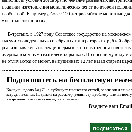
выполняли условия договора по чеканке разменных австрийски
практика изготовления металлических денег во второй половин
необычной. К примеру, более 120 лет российские монетные дв
«золотые лобанчики».
В-третьих, в 1927 году Советское государство на московском
тысячи «новодельных» серебряных императорских рублей обра
реализовывались коллекционерам как на внутреннем советском
американском нумизматических рынках. По внешнему виду и с
не отличаются от монет, выпущенных 12 лет назад старым царс
Подпишитесь на бесплатную еже
Каждую неделю Jaaj.Club публикует множество статей, рассказов и стихов
затруднительная. Подписка на рассылку решит эту проблему: вам на почт
выбранной тематике за последнюю неделю.
Введите ваш Emai