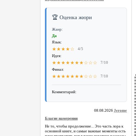
🏆 Оценка жюри
Жанр:
Да
Язык:
★★★★☆
4/5
Идея:
★★★★★★★☆☆☆
7/10
Финал:
★★★★★★★☆☆☆
7/10
Комментарий:
08.08.2026
Jerome
Благие намерения
Не то, чтобы продолжение... Это часть лора к
основной книге, и самые важные моменты есть
план превратить вот в такие короткие рассказы.