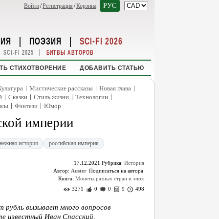
РУС
Войти
/
Регистрация
/
Корзина
НИЯ
|
ПОЭЗИЯ
|
SCI-FI 2026
|
SCI-FI 2025
БИТВЫ АВТОРОВ
ТЬ СТИХОТВОРЕНИЕ
ДОБАВИТЬ СТАТЬЮ
|
|
|
Культура
Мистические рассказы
Новая глава
|
|
|
|
й
Сказки
Стиль жизни
Технологии
|
|
нсы
Фэнтези
Юмор
ской империи
нежная история
российская империя
17.12.2021
Рубрика:
История
Автор:
Auster
Книга:
Монеты разных стран и эпох
3271
0
0
9
498
т рубль вызывает много вопросов
ле известный Иван Спасский,