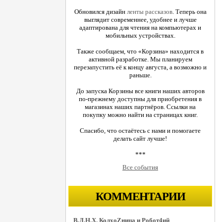
Обновился дизайн
ленты рассказов
. Теперь она
выглядит современнее, удобнее и лучше
адаптирована для чтения на компьютерах и
мобильных устройствах.
Также сообщаем, что «Корзина» находится в
активной разработке. Мы планируем
перезапустить её к концу августа, а возможно и
раньше.
До запуска Корзины все книги наших авторов
по-прежнему доступны для приобретения в
магазинах наших партнёров. Ссылки на
покупку можно найти на страницах книг.
Спасибо, что остаётесь с нами и помогаете
делать сайт лучше!
***
Все события
КОММЕНТАРИИ
В.Д.Н.Х. КолхоZница и Робот4ий