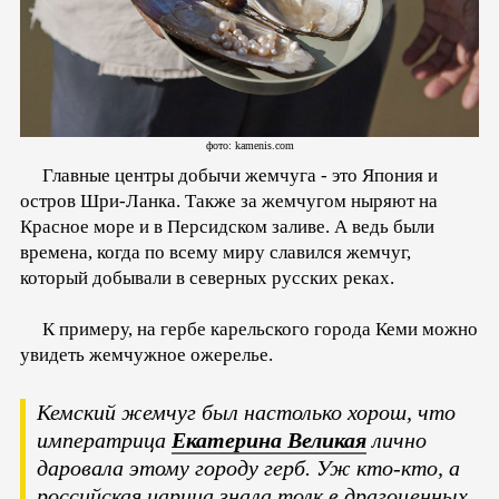
фото: kamenis.com
Главные центры добычи жемчуга - это Япония и
остров Шри-Ланка. Также за жемчугом ныряют на
Красное море и в Персидском заливе. А ведь были
времена, когда по всему миру славился жемчуг,
который добывали в северных русских реках.
К примеру, на гербе карельского города Кеми можно
увидеть жемчужное ожерелье.
Кемский жемчуг был настолько хорош, что
императрица
Екатерина Великая
лично
даровала этому городу герб. Уж кто-кто, а
российская царица знала толк в драгоценных