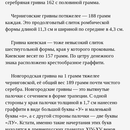
серебряная гривна 162 с половиной грамма.
Черниговские гривны потяжелее — 188 грамм
каждая. Это продолговатый слиток ромбической
формы длиной 11,3 см и шириной по середине в 4,3 см.
Гривна киевская — тоже невысокий слиток
шестиугольной формы, края у которого прокованы.
Киевские весят по 157 грамм. По цетру денежного
знака расположено крестообразное граффити.
Новгородская гривна на 1 грамм тяжелее
черниговской, её общий вес 189 грамм почти чистого
серебра. Новгородские гривны — это вытянутые
палочки с сечением в форме трапеции. С одной
стороны у края палочки толщиной в 1,7 см нанесено
граффити в виде большой буквы «У» и маленькой
буквы «о», а с другой стороны палочки — две буквы
«ЛУ». Кстати, именно такие начертания этих букв
находятся в древнерусских грамотах XIV-XV веков.