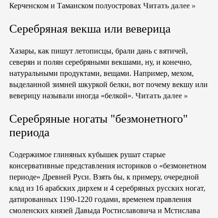
Керченском и Таманском полуостровах
Читать далее »
Серебряная векша или веверица
Хазары, как пишут летописцы, брали дань с вятичей,
северян и полян серебряными векшами, ну, и конечно,
натуральными продуктами, вещами. Например, мехом,
выделанной зимней шкуркой белки, вот почему векшу или
веверицу называли иногда «белкой».
Читать далее »
Серебряные ногаты "безмонетного"
периода
Содержимое глиняных кубышек рушат старые
консервативные представления историков о «безмонетном
периоде» Древней Руси. Взять бы, к примеру, очередной
клад из 16 арабских дирхем и 4 серебряных русских ногат,
датированных 1190-1220 годами, временем правления
смоленских князей Давыда Ростиславовича и Мстислава