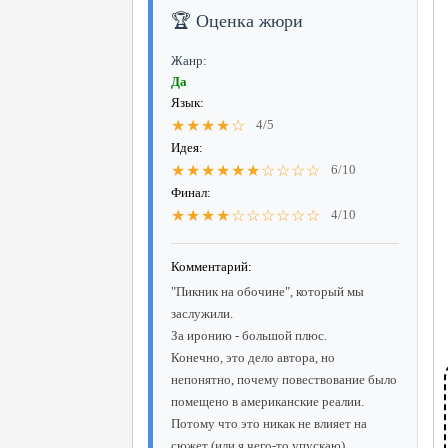
🏆 Оценка жюри
Жанр:
Да
Язык:
★★★★☆
4/5
Идея:
★★★★★★☆☆☆☆
6/10
Финал:
★★★★☆☆☆☆☆☆
4/10
Комментарий:
"Пикник на обочине", который мы
заслужили.
За иронию - большой плюс.
Конечно, это дело автора, но
непонятно, почему повествование было
помещено в американские реалии.
Потому что это никак не влияет на
сюжет (или я чего-то упускаю).