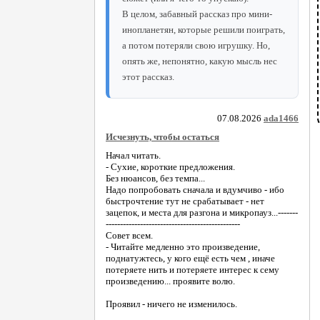
В целом, забавный рассказ про мини-
инопланетян, которые решили поиграть,
а потом потеряли свою игрушку. Но,
опять же, непонятно, какую мысль нес
этот рассказ.
07.08.2026
ada1466
Исчезнуть, чтобы остаться
Начал читать.
- Сухие, короткие предложения.
Без нюансов, без темпа...
Надо попробовать сначала и вдумчиво - ибо
быстрочтение тут не срабатывает - нет
зацепок, и места для разгона и микропауз...-------
-----------------------------------------------
Совет всем.
- Читайте медленно это произведение,
поднатужтесь, у кого ещё есть чем , иначе
потеряете нить и потеряете интерес к сему
произведению... проявите волю.
Проявил - ничего не изменилось.