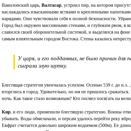
Вавилонский царь,
Валтасар
, устроил пир, на котором присут
наслаждались изысканными яствами и крепленными напиткам
нарядами. Они чувствовали себя в полной безопасности. Убран
Город был окружен массивными стенами, и глубоким рвом, в к
славился своей оборонительной системой, и выделялся на фоне
самым влиятельным городом Востока. Стены казались непре
У царя, и его подданных, не было причин для 
сыграла злую шутку.
Блестящая стратегия увенчалась успехом. Осенью 539 г. до н.э. 
вторглись в город. Удивительно, но им не пришлось сражаться
ночь. Как такое стало возможным? Кто посмел посягать на вел
Кир
, и его люди, применили блестящую стратегию. Воины отвел
убывать. Воды обмельчали, и персам удалось перейти реку вбро
Евфрат считается довольно широким водоемом (500м). Ее длина