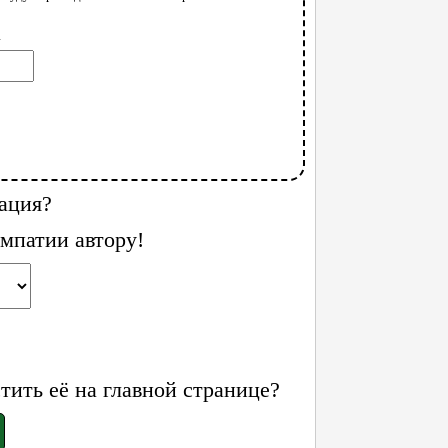
l
ация?
мпатии автору!
ить её на главной странице?