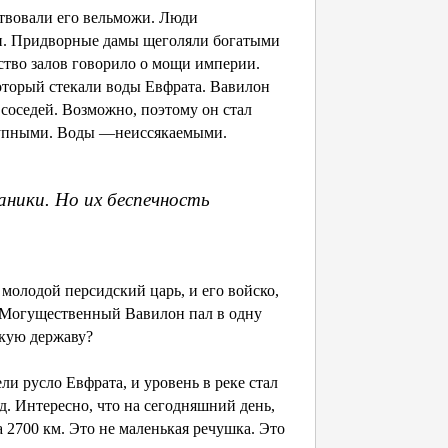
ствовали его вельможи. Люди
и. Придворные дамы щеголяли богатыми
ство залов говорило о мощи империи.
оторый стекали воды Евфрата. Вавилон
 соседей. Возможно, поэтому он стал
ступными. Воды —неиссякаемыми.
паники. Но их беспечность
, молодой персидский царь, и его войско,
. Могущественный Вавилон пал в одну
икую державу?
и русло Евфрата, и уровень в реке стал
д. Интересно, что на сегодняшний день,
 2700 км. Это не маленькая речушка. Это