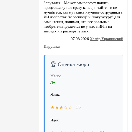
Запутался....Может вам повезёт понять
процесс..а лучше сразу конец читайте... и не
мучайтесь, как мучались научные сотрудники в
ИИ изобретая "велосипед" и "макулатуру" для
самочтения, понимая, что все реальные
изобретения делались не у них в ИИ, а на
заводах и в развед-группах.
07.08.2026
Хопёр Урюпинский
Игрушка
🏆 Оценка жюри
Жанр:
Да
Язык:
★★★☆☆
3/5
Идея: