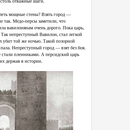
 столь отважные шаги.
олеть мощные стены? Взять город —
не так. Медо-персы заметили, что
ила вавилонянам очень дорого. Пока царь,
 Так непреступный Вавилон, стал легкой
ыл убит той же ночью. Такой позорной
пала. Непреступный город — взят без боя.
 стали пленниками. А персидский царь
х держав в истории.