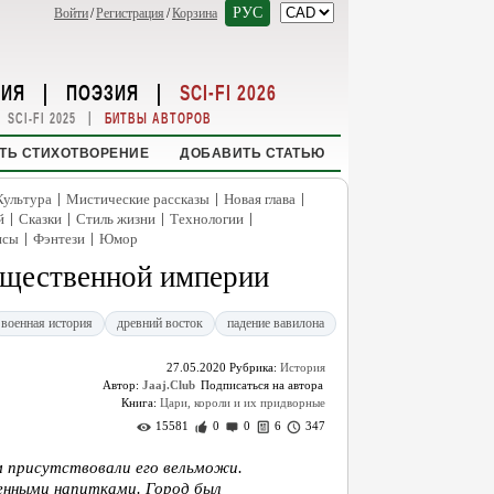
РУС
Войти
/
Регистрация
/
Корзина
НИЯ
|
ПОЭЗИЯ
|
SCI-FI 2026
|
SCI-FI 2025
БИТВЫ АВТОРОВ
ТЬ СТИХОТВОРЕНИЕ
ДОБАВИТЬ СТАТЬЮ
|
|
|
Культура
Мистические рассказы
Новая глава
|
|
|
|
й
Сказки
Стиль жизни
Технологии
|
|
нсы
Фэнтези
Юмор
ущественной империи
военная история
древний восток
падение вавилона
27.05.2020
Рубрика:
История
Автор:
Jaaj.Club
Книга:
Цари, короли и их придворные
15581
0
0
6
347
м присутствовали его вельможи.
енными напитками. Город был