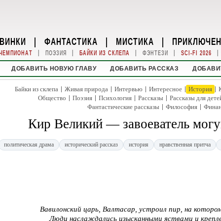
ВИНКИ
|
ФАНТАСТИКА
|
МИСТИКА
|
ПРИКЛЮЧЕ
|
|
|
|
|
ЧЕМПИОНАТ
ПОЭЗИЯ
БАЙКИ ИЗ СКЛЕПА
ФЭНТЕЗИ
SCI-FI 2026
ДОБАВИТЬ НОВУЮ ГЛАВУ
ДОБАВИТЬ РАССКАЗ
ДОБАВИ
|
|
|
|
|
Байки из склепа
Живая природа
Интервью
Интересное
История
|
|
|
|
Общество
Поэзия
Психология
Рассказы
Рассказы для дете
|
|
Фантастические рассказы
Философия
Фина
Кир Великий — завоеватель мог
политическая драма
исторический рассказ
история
нравственная притча
Вавилонский царь, Валтасар, устроил пир, на которо
Люди наслаждались изысканными яствами и крепл