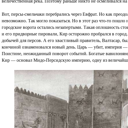
величественная река. Поэтому раньше никто не осмеливался на
Вот, персы-смельчаки перебрались через Евфрат. Но как преод
невозможно. Так могло показаться. Но в этот раз что-то пошло 
городские ворота остались незапертыми. Такая оплошность сто
и его придворные пировали, Кир осторожно пробрался в город.
добычей для персов. А его хвастливый правитель, Валтасар, б
кончиной ознаменовался новый день. Царь — убит, империя — 
Поистине, неожиданный поворот событий. Богатые вавилоняне
Кир — основал Мидо-Персидскую империю, одну из величайши