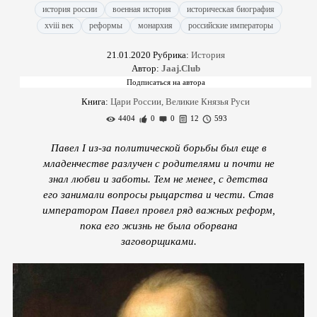
история россии
военная история
историческая биография
xviii век
реформы
монархия
российские императоры
21.01.2020
Рубрика:
История
Автор:
Jaaj.Club
Книга:
Цари России, Великие Князья Руси
4404
0
0
12
593
Павел I из-за политической борьбы был еще в
младенчестве разлучен с родителями и почти не
знал любви и заботы. Тем не менее, с детства
его занимали вопросы рыцарства и чести. Став
императором Павел провел ряд важных реформ,
пока его жизнь не была оборвана
заговорщиками.