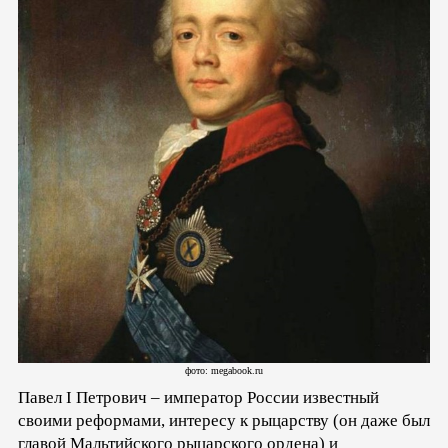
фото: megabook.ru
Павел I Петрович – император России известный
своими реформами, интересу к рыцарству (он даже был
главой Мальтийского рыцарского ордена) и