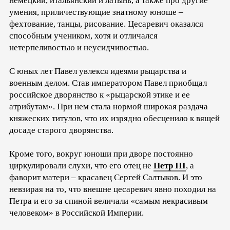
немецкий, итальянский и латынь, а также про другие
умения, приличествующие знатному юноше –
фехтование, танцы, рисование. Цесаревич оказался
способным учеником, хотя и отличался
нетерпеливостью и неусидчивостью.
С юных лет Павел увлекся идеями рыцарства и
военным делом. Став императором Павел приобщал
российское дворянство к «рыцарской этике и ее
атрибутам». При нем стала нормой широкая раздача
княжеских титулов, что их изрядно обесценило к вящей
досаде старого дворянства.
Кроме того, вокруг юноши при дворе постоянно
циркулировали слухи, что его отец не
Петр III
, а
фаворит матери – красавец Сергей Салтыков. И это
невзирая на то, что внешне цесаревич явно походил на
Петра и его за спиной величали «самым некрасивым
человеком» в Российской Империи.