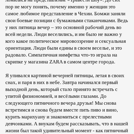
пор не могу понять, почему именно у женщин это
самое любимое представление в Чехии. Бомжи заняли
свои боевые позиции с бумажными стаканчиками. Ведь
у них пятница вечер – это основной рабочий день во
всей недели. Люди веселились, и им было не важно у
кого какое политическое мировоззрение и сексуальная
ориентация. Люди были едины в своем веселье, и это
радовало. Симпатичная нимфетка что-то играла на
скрипке у магазина ZARA в самом центре города.
Я упивался картиной вечерней пятницы, летая в своих
снах, и паря в них в небе. Завтра начинался первый
выходной день, который стало принято встречать с
упитой физиономией, и весёлыми глазами. До
следующего пятничного вечера друзья! Мы снова
встретимся и снова будем вместе пить пиво и вино,
курить марихуану и знакомиться с прелестными
девчонками. А внукам будем рассказывать, что в нашей
жизни был такой удивительный момент - как пятничный