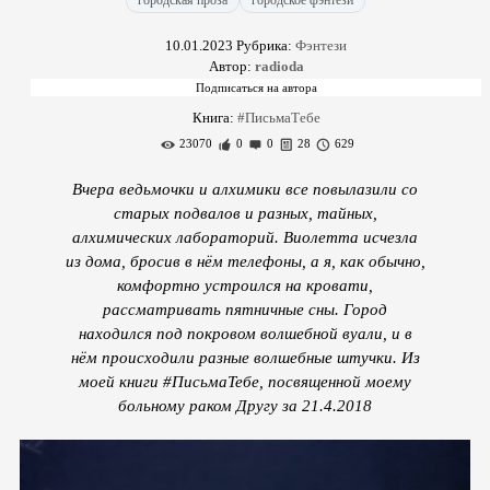
городская проза
городское фэнтези
10.01.2023
Рубрика:
Фэнтези
Автор:
radioda
Книга:
#ПисьмаТебе
23070
0
0
28
629
Вчера ведьмочки и алхимики все повылазили со
старых подвалов и разных, тайных,
алхимических лабораторий. Виолетта исчезла
из дома, бросив в нём телефоны, а я, как обычно,
комфортно устроился на кровати,
рассматривать пятничные сны. Город
находился под покровом волшебной вуали, и в
нём происходили разные волшебные штучки. Из
моей книги #ПисьмаТебе, посвященной моему
больному раком Другу за 21.4.2018