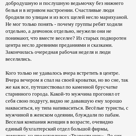
добродушную и послушную ведьмочку без нижнего
белья и в игривом настроении. Счастливые люди
бродили по улицам и из всех щелей несло марихуаной.
Не мог только понять - почему группы ребят ходили
отдельно, а девчонок отдельно, неужели они не
понимают, что вместе веселее? Из старых подворотен
центра несло древними преданиями и сказками.
Закончилась очередная рабочая неделя и люди
веселились.
Кого только не удавалось вчера встретить в центре.
Вчера вечером я спал на своей кроватки, но во сне, так
же как все, путешествовал по каменной брусчатке
старинного города. Какой-то мужчина прогонял от
себя свою подругу, видно не дававшую ему хорошо
накваситься, ну типа напиваситься. Весёлые туристы, с
мужчиной в женском одеянии, блуждали по пабам.
Веселая компания женщин в возрасте, очевидно
единый бухгалтерский отдел большой фирмы,
ломились на представление «Травести шоу». До сих