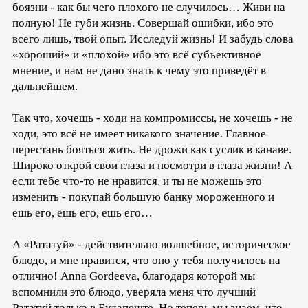
боязни - как бы чего плохого не случилось… Живи на
полную! Не губи жизнь. Совершай ошибки, ибо это
всего лишь, твой опыт. Исследуй жизнь! И забудь слова
«хороший» и «плохой» ибо это всё субъективное
мнение, и нам не дано знать к чему это приведёт в
дальнейшем.
Так что, хочешь - ходи на компромиссы, не хочешь - не
ходи, это всё не имеет никакого значение. Главное
перестань бояться жить. Не дрожи как суслик в канаве.
Широко открой свои глаза и посмотри в глаза жизни! А
если тебе что-то не нравится, и ты не можешь это
изменить - покупай большую банку мороженного и
ешь его, ешь его, ешь его…
А «Рататуй» - действительно волшебное, историческое
блюдо, и мне нравится, что оно у тебя получилось на
отлично! Anna Gordeeva, благодаря которой мы
вспомнили это блюдо, уверяла меня что лучший
Рататуй только в Будапеште. Но теперь мы знаем, что