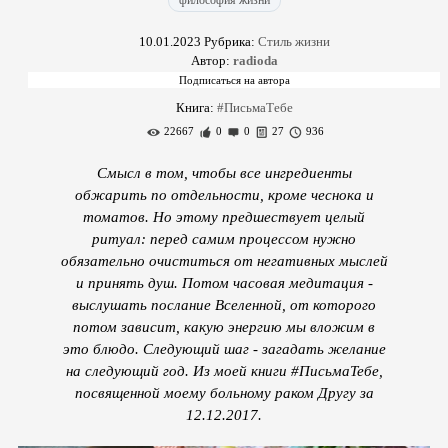
философия жизни
10.01.2023
Рубрика:
Стиль жизни
Автор:
radioda
Книга:
#ПисьмаТебе
22667
0
0
27
936
Смысл в том, чтобы все ингредиенты
обжарить по отдельности, кроме чеснока и
томатов. Но этому предшествует целый
ритуал: перед самим процессом нужно
обязательно очиститься от негативных мыслей
и принять душ. Потом часовая медитация -
выслушать послание Вселенной, от которого
потом зависит, какую энергию мы вложим в
это блюдо. Следующий шаг - загадать желание
на следующий год. Из моей книги #ПисьмаТебе,
посвященной моему больному раком Другу за
12.12.2017.