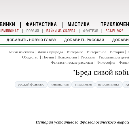
ВИНКИ
|
ФАНТАСТИКА
|
МИСТИКА
|
ПРИКЛЮЧЕ
|
|
|
|
|
ЧЕМПИОНАТ
ПОЭЗИЯ
БАЙКИ ИЗ СКЛЕПА
ФЭНТЕЗИ
SCI-FI 2026
ДОБАВИТЬ НОВУЮ ГЛАВУ
ДОБАВИТЬ РАССКАЗ
ДОБАВИ
|
|
|
|
|
Байки из склепа
Живая природа
Интервью
Интересное
История
|
|
|
|
Общество
Поэзия
Психология
Рассказы
Рассказы для дете
|
|
Фантастические рассказы
Философия
Фина
"Бред сивой коб
русский фольклор
лингвистика
этимология
история языка
ид
История устойчивого фразеологического выраж