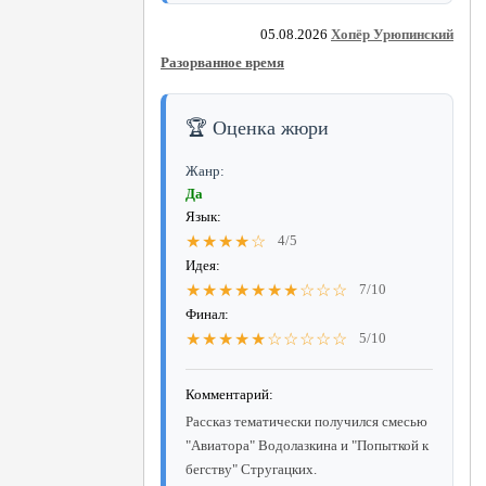
05.08.2026
Хопёр Урюпинский
Разорванное время
🏆 Оценка жюри
Жанр:
Да
Язык:
★★★★☆
4/5
Идея:
★★★★★★★☆☆☆
7/10
Финал:
★★★★★☆☆☆☆☆
5/10
Комментарий:
Рассказ тематически получился смесью
"Авиатора" Водолазкина и "Попыткой к
бегству" Стругацких.