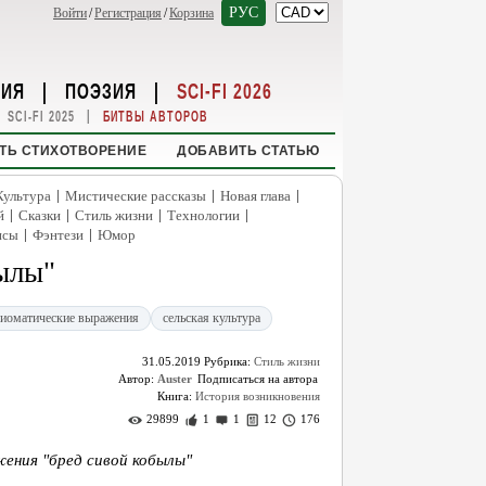
РУС
Войти
/
Регистрация
/
Корзина
НИЯ
|
ПОЭЗИЯ
|
SCI-FI 2026
|
SCI-FI 2025
БИТВЫ АВТОРОВ
ТЬ СТИХОТВОРЕНИЕ
ДОБАВИТЬ СТАТЬЮ
|
|
|
Культура
Мистические рассказы
Новая глава
|
|
|
|
й
Сказки
Стиль жизни
Технологии
|
|
нсы
Фэнтези
Юмор
ылы"
иоматические выражения
сельская культура
31.05.2019
Рубрика:
Стиль жизни
Автор:
Auster
Книга:
История возникновения
29899
1
1
12
176
ения "бред сивой кобылы"