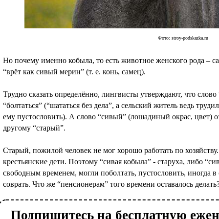
Фото: stroy-podskazka.ru
Но почему именно кобыла, то есть животное женского рода – са
“врёт как сивый мерин” (т. е. конь, самец).
Трудно сказать определённо, лингвисты утверждают, что слово 
“болтаться” (“шататься без дела”, а сельский житель ведь трудил
ему пустословить). А слово “сивый” (лошадиный окрас, цвет) о
другому “старый”.
Старый, пожилой человек не мог хорошо работать по хозяйству
крестьянские дети. Поэтому “сивая кобыла” - старуха, либо “си
свободным временем, могли поболтать, пустословить, иногда в 
соврать. Что же “пенсионерам” того времени оставалось делать?
Подпишитесь на бесплатную еже