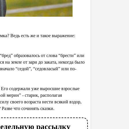
мка? Ведь есть же и такое выражение:
“бред” образовалось от слова “брести” или
ся на земле от зари до заката, некогда было
значало “седой”, “седовласый” или по-
. Его содержали уже выросшие взрослые
вой мерин” - старик, располагая
силу своего возраста нести всякий вздор,
 Разве что сочинять сказки.
недельную рассылку