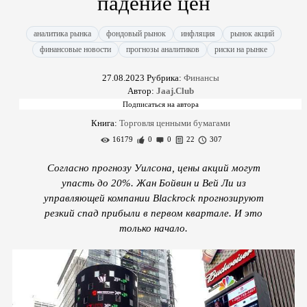
падение цен
аналитика рынка
фондовый рынок
инфляция
рынок акций
финансовые новости
прогнозы аналитиков
риски на рынке
27.08.2023
Рубрика:
Финансы
Автор:
Jaaj.Club
Книга:
Торговля ценными бумагами
16179
0
0
22
307
Согласно прогнозу Уилсона, цены акций могут
упасть до 20%. Жан Бойвин и Вей Ли из
управляющей компании Blackrock прогнозируют
резкий спад прибыли в первом квартале. И это
только начало.