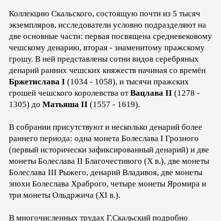
Коллекцию Скальского, состоящую почти из 5 тысяч
экземпляров, исследователи условно подразделяют на
две основные части: первая посвящена средневековому
чешскому денарию, вторая - знаменитому пражскому
грошу. В ней представлены сотни видов серебряных
денарий ранних чешских княжеств начиная со времён
Бржетислава I
(1034 - 1058), и тысячи пражских
грошей чешского королевства от
Вацлава II
(1278 -
1305) до
Матьяша II
(1557 - 1619).
В собрании присутствуют и несколько денарий более
раннего периода: одна монета Болеслава I Грозного
(первый исторически зафиксированный денарий) и две
монеты Болеслава II Благочестивого (X в.), две монеты
Болеслава III Рыжего, денарий Владивоя, две монеты
эпохи Болеслава Храброго, четыре монеты Яромира и
три монеты Ольдржича (XI в.).
В многочисленных трудах Г.Скальский подробно