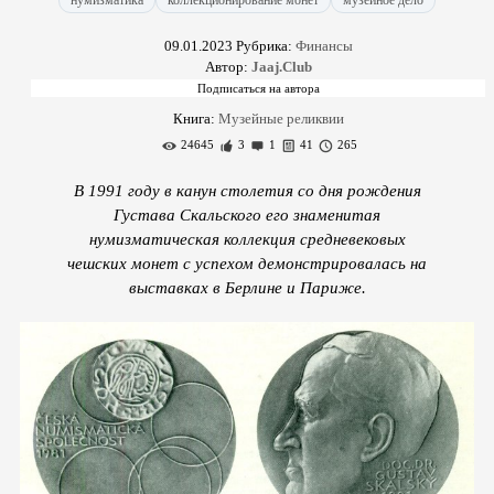
нумизматика
коллекционирование монет
музейное дело
09.01.2023
Рубрика:
Финансы
Автор:
Jaaj.Club
Книга:
Музейные реликвии
24645
3
1
41
265
В 1991 году в канун столетия со дня рождения
Густава Скальского его знаменитая
нумизматическая коллекция средневековых
чешских монет с успехом демонстрировалась на
выставках в Берлине и Париже.