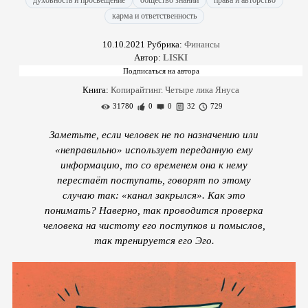
духовность и просвещение
общество знаний
права и авторство
карма и ответственность
10.10.2021
Рубрика:
Финансы
Автор:
LISKI
Книга:
Копирайтинг. Четыре лика Януса
31780
0
0
32
729
Заметьте, если человек не по назначению или
«неправильно» использует переданную ему
информацию, то со временем она к нему
перестаёт поступать, говорят по этому
случаю так: «канал закрылся». Как это
понимать? Наверно, так проводится проверка
человека на чистоту его поступков и помыслов,
так тренируется его Эго.