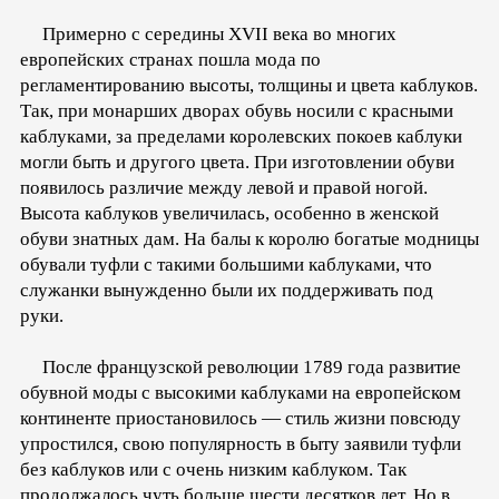
Примерно с середины XVII века во многих
европейских странах пошла мода по
регламентированию высоты, толщины и цвета каблуков.
Так, при монарших дворах обувь носили с красными
каблуками, за пределами королевских покоев каблуки
могли быть и другого цвета. При изготовлении обуви
появилось различие между левой и правой ногой.
Высота каблуков увеличилась, особенно в женской
обуви знатных дам. На балы к королю богатые модницы
обували туфли с такими большими каблуками, что
служанки вынужденно были их поддерживать под
руки.
После французской революции 1789 года развитие
обувной моды с высокими каблуками на европейском
континенте приостановилось — стиль жизни повсюду
упростился, свою популярность в быту заявили туфли
без каблуков или с очень низким каблуком. Так
продолжалось чуть больше шести десятков лет. Но в