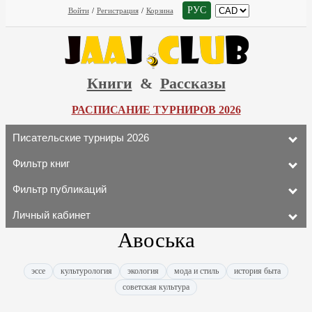
РУС
Войти
/
Регистрация
/
Корзина
Книги
&
Рассказы
РАСПИСАНИЕ ТУРНИРОВ 2026
Писательские турниры 2026
Фильтр книг
Фильтр публикаций
Личный кабинет
Авоська
эссе
культурология
экология
мода и стиль
история быта
советская культура