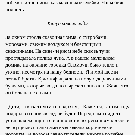
побежали трещины, как маленькие змейки. Часы били
полночь.
Канун нового года
За окном стояла сказочная зима, с сугробами,
морозами, свежим воздухом и блестящими
снежинками. На сине-чёрном небе сквозь тучи
проглядывала полная луна. А в нашем маленьком
домике на окраине городка Оломоуц, было тепло и
уютно, несмотря на нашу бедность. Я и мой шести
летний братик Кристоф играли на полу с деревянными
буквами, которые когда-то вырезал наш отец. Жаль, что
он больше не с нами.
- Дети, - сказала мама со вдохом, - Кажется, в этом году
подарков на новый год не будет. Перед нами сидела
уставшая женщина средних лет в потрёпанном кресле и
негнущимися пальцами вывязывала коричневые
носочки. Её волосы давно поседели, некогда голубые