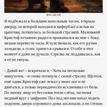
фото: jaaj.club
Я подбежала к большим напольным часам, открыла
дверцу, за которой находился циферблат и встав на
цыпочки, потянулась за большой стрелкой. Маленький
Кристоф отчаянно рыдал и прижимался ко мне с боку,
мешая перевести часы. Я чувствовала, как его ручки
холодели, а голос хрипел и срывался. О себе в этот
момент я даже не думала. Стрелка не поддавалась, как
я её не тянула.
- Давай же! - вскричала я, - Хоть на несколько
минуточек, - и снова потянула с силой стрелку. Щелчок,
ещё один. Кристоф уже лежал у моих ног и не
двигался, а только периодически всхлипывал от боли.
По моему лицу от бессилия текли слёзы, застилая
медный круг с цифрами. Пол под ногами начал ходить
ходуном, двери огромного дома захлопали, а по стенам