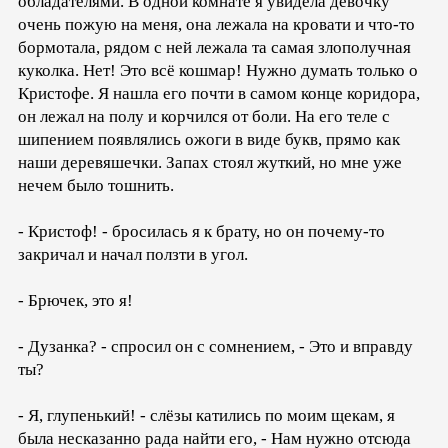
обладателями. В одной комнате я увидела девочку
очень пожую на меня, она лежала на кровати и что-то
бормотала, рядом с ней лежала та самая злополучная
куколка. Нет! Это всё кошмар! Нужно думать только о
Кристофе. Я нашла его почти в самом конце коридора,
он лежал на полу и корчился от боли. На его теле с
шипением появлялись ожоги в виде букв, прямо как
наши деревяшечки. Запах стоял жуткий, но мне уже
нечем было тошнить.
- Кристоф! - бросилась я к брату, но он почему-то
закричал и начал ползти в угол.
- Брючек, это я!
- Дузанка? - спросил он с сомнением, - Это и вправду
ты?
- Я, глупенький! - слёзы катились по моим щекам, я
была несказанно рада найти его, - Нам нужно отсюда