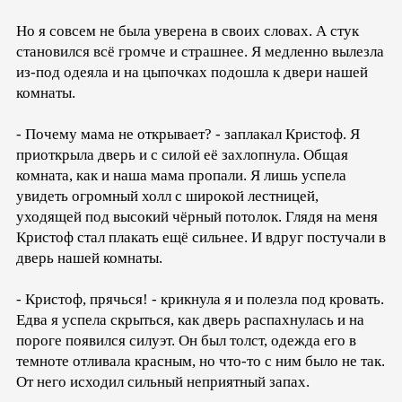
Но я совсем не была уверена в своих словах. А стук
становился всё громче и страшнее. Я медленно вылезла
из-под одеяла и на цыпочках подошла к двери нашей
комнаты.
- Почему мама не открывает? - заплакал Кристоф. Я
приоткрыла дверь и с силой её захлопнула. Общая
комната, как и наша мама пропали. Я лишь успела
увидеть огромный холл с широкой лестницей,
уходящей под высокий чёрный потолок. Глядя на меня
Кристоф стал плакать ещё сильнее. И вдруг постучали в
дверь нашей комнаты.
- Кристоф, прячься! - крикнула я и полезла под кровать.
Едва я успела скрыться, как дверь распахнулась и на
пороге появился силуэт. Он был толст, одежда его в
темноте отливала красным, но что-то с ним было не так.
От него исходил сильный неприятный запах.