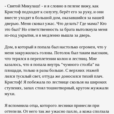
- Святой Микулаш! - и я словно в пелене вижу, как
Кристоф подходит к силуэту, берёт его за руку, и они
вместе уходят в большой дом, оказавшийся за нашей
дверью. Меня сковал ужас. Что делать? Где мама? Кто
это был? Но ответственность за брата вытолкнула меня
из-под укрытия, и я медленно вышла за дверь.
Дом, в который я попала был настолько огромен, что у
меня закружилась голова. Потолок был таким высоким,
что терялся в переплетении колон и лестниц. Мне
казалось, что я попала внутрь "чумного столба" на
площади, только в разы больше. С верхних этажей
лился тусклый свет, оттуда же доносился тихий плач.
Кристоф! Я побежала по лестнице скользя на широких
ступенях, запах стоял тошнотворный, кругом жужжали
мухи.
Я вспомнила отца, которого лесники принесли при
оттепели. От него так же ужасно пахло, а кожа сползала