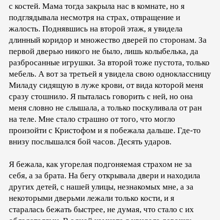
с костей. Мама тогда закрыла нас в комнате, но я
подглядывала несмотря на страх, отвращение и
жалость. Поднявшись на второй этаж, я увидела
длинный коридор и множество дверей по сторонам. За
первой дверью никого не было, лишь колыбелька, да
разбросанные игрушки. За второй тоже пустота, только
мебель. А вот за третьей я увидела свою одноклассницу
Миладу сидящую в луже крови, от вида которой меня
сразу стошнило. Я пыталась говорить с ней, но она
меня словно не слышала, а только поскуливала от ран
на теле. Мне стало страшно от того, что могло
произойти с Кристофом и я побежала дальше. Где-то
внизу послышался бой часов. Десять ударов.
Я бежала, как угорелая подгоняемая страхом не за
себя, а за брата. На бегу открывала двери и находила
других детей, с нашей улицы, незнакомых мне, а за
некоторыми дверьми лежали только кости, и я
старалась бежать быстрее, не думая, что стало с их