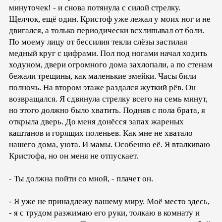
минуточек! - и снова потянула с силой стрелку.
Щелчок, ещё один. Кристоф уже лежал у моих ног и не
двигался, а только периодически всхлипывал от боли.
По моему лицу от бессилия текли слёзы застилая
медный круг с цифрами. Пол под ногами начал ходить
ходуном, двери огромного дома захлопали, а по стенам
бежали трещины, как маленькие змейки. Часы били
полночь. На втором этаже раздался жуткий рёв. Он
возвращался. Я сдвинула стрелку всего на семь минут,
но этого должно было хватить. Подняв с пола брата, я
открыла дверь. До меня донёсся запах жареных
каштанов и горящих поленьев. Как мне не хватало
нашего дома, уюта. И мамы. Особенно её. Я вталкиваю
Кристофа, но он меня не отпускает.
- Ты должна пойти со мной, - плачет он.
- Я уже не принадлежу вашему миру. Моё место здесь,
- я с трудом разжимаю его руки, толкаю в комнату и