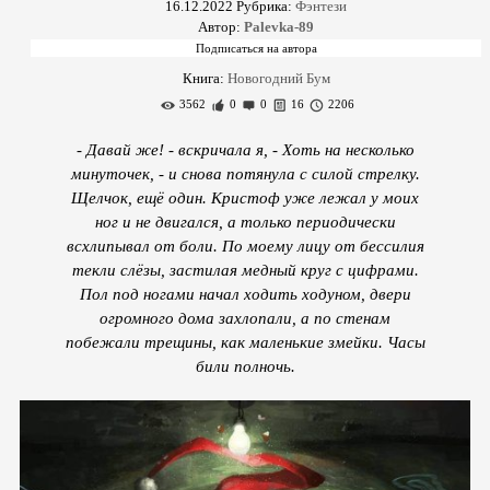
16.12.2022
Рубрика:
Фэнтези
Автор:
Palevka-89
Книга:
Новогодний Бум
3562
0
0
16
2206
- Давай же! - вскричала я, - Хоть на несколько
минуточек, - и снова потянула с силой стрелку.
Щелчок, ещё один. Кристоф уже лежал у моих
ног и не двигался, а только периодически
всхлипывал от боли. По моему лицу от бессилия
текли слёзы, застилая медный круг с цифрами.
Пол под ногами начал ходить ходуном, двери
огромного дома захлопали, а по стенам
побежали трещины, как маленькие змейки. Часы
били полночь.