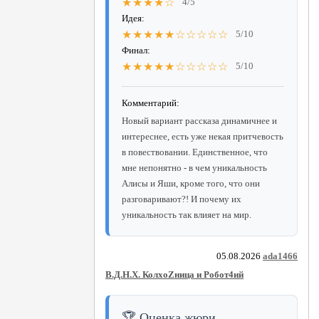
★★★★☆
4/5
Идея:
★★★★★☆☆☆☆☆
5/10
Финал:
★★★★★☆☆☆☆☆
5/10
Комментарий:
Новый вариант рассказа динамичнее и
интереснее, есть уже некая притчевость
в повествовании. Единственное, что
мне непонятно - в чем уникальность
Алисы и Яши, кроме того, что они
разговаривают?! И почему их
уникальность так влияет на мир.
05.08.2026
ada1466
В.Д.Н.Х. КолхоZница и Робот4ий
🏆 Оценка жюри