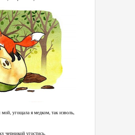
ой, угощала я медком, так изволь,
ку черникой угостись.