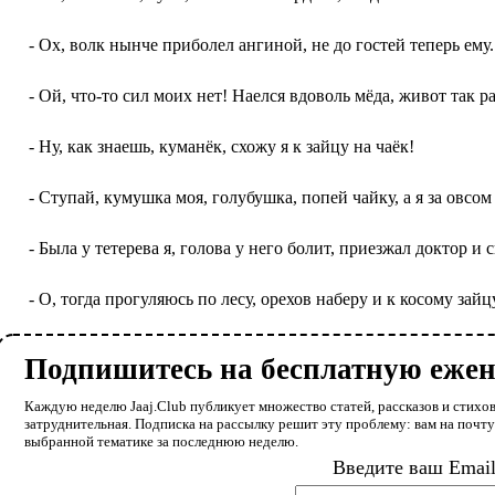
- Ох, волк нынче приболел ангиной, не до гостей теперь ему. 
- Ой, что-то сил моих нет! Наелся вдоволь мёда, живот так раз
- Ну, как знаешь, куманёк, схожу я к зайцу на чаёк!
- Ступай, кумушка моя, голубушка, попей чайку, а я за овсом к
- Была у тетерева я, голова у него болит, приезжал доктор и с
- О, тогда прогуляюсь по лесу, орехов наберу и к косому зайцу
Подпишитесь на бесплатную еже
Каждую неделю Jaaj.Club публикует множество статей, рассказов и стихов
затруднительная. Подписка на рассылку решит эту проблему: вам на почт
выбранной тематике за последнюю неделю.
Введите ваш Emai