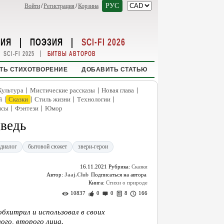
РУС
Войти
/
Регистрация
/
Корзина
НИЯ
|
ПОЭЗИЯ
|
SCI-FI 2026
|
SCI-FI 2025
БИТВЫ АВТОРОВ
ТЬ СТИХОТВОРЕНИЕ
ДОБАВИТЬ СТАТЬЮ
|
|
|
Культура
Мистические рассказы
Новая глава
|
|
|
|
й
Сказки
Стиль жизни
Технологии
|
|
нсы
Фэнтези
Юмор
дведь
диалог
бытовой сюжет
звери-герои
16.11.2021
Рубрика:
Сказки
Автор:
Jaaj.Club
Книга:
Стихи о природе
10837
0
0
8
166
обхитрил и использовал в своих
ого, второго лица.