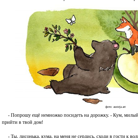
фото: austeja.art
- Попрошу ещё немножко посидеть на дорожку. - Кум, милый м
прийти в твой дом!
- Ты, лисонька, кума, на меня не сердись, сходи в гости к вол