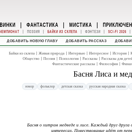
ВИНКИ
|
ФАНТАСТИКА
|
МИСТИКА
|
ПРИКЛЮЧЕ
|
|
|
|
|
ЧЕМПИОНАТ
ПОЭЗИЯ
БАЙКИ ИЗ СКЛЕПА
ФЭНТЕЗИ
SCI-FI 2026
ДОБАВИТЬ НОВУЮ ГЛАВУ
ДОБАВИТЬ РАССКАЗ
ДОБАВИ
|
|
|
|
|
Байки из склепа
Живая природа
Интервью
Интересное
История
|
|
|
|
Общество
Поэзия
Психология
Рассказы
Рассказы для дете
|
|
Фантастические рассказы
Философия
Фина
Басня Лиса и ме
юмор
фольклор
детская сказка
русская народная сказка
Басня о хитром медведе и лисе. Каждый друг друга 
интересах. Повествование идёт от перв