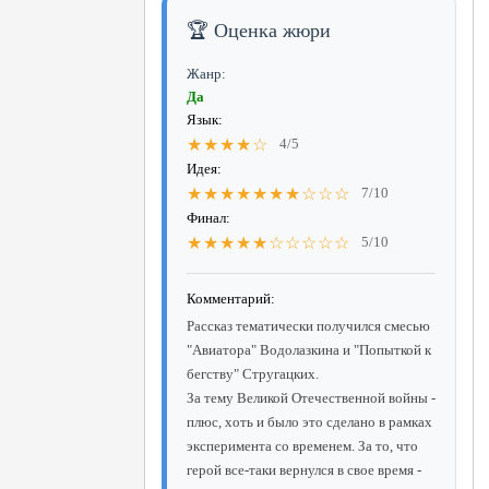
🏆 Оценка жюри
Жанр:
Да
Язык:
★★★★☆
4/5
Идея:
★★★★★★★☆☆☆
7/10
Финал:
★★★★★☆☆☆☆☆
5/10
Комментарий:
Рассказ тематически получился смесью
"Авиатора" Водолазкина и "Попыткой к
бегству" Стругацких.
За тему Великой Отечественной войны -
плюс, хоть и было это сделано в рамках
эксперимента со временем. За то, что
герой все-таки вернулся в свое время -