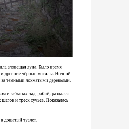
ила зловещая луна. Было время
ы и древние чёрные могилы. Ночной
ся за тёмными лохматыми деревьями.
хом и забытых надгробий, раздался
шагов и треск сучьев. Показалась
в дощатый туалет.