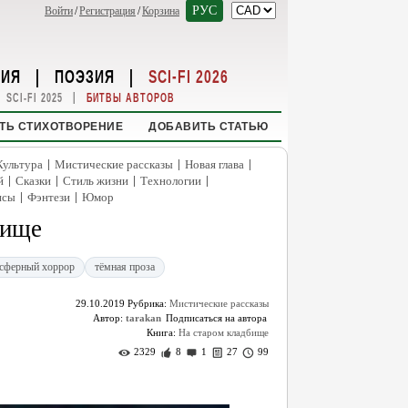
РУС
Войти
/
Регистрация
/
Корзина
НИЯ
|
ПОЭЗИЯ
|
SCI-FI 2026
|
SCI-FI 2025
БИТВЫ АВТОРОВ
ТЬ СТИХОТВОРЕНИЕ
ДОБАВИТЬ СТАТЬЮ
|
|
|
Культура
Мистические рассказы
Новая глава
|
|
|
|
й
Сказки
Стиль жизни
Технологии
|
|
нсы
Фэнтези
Юмор
бище
сферный хоррор
тёмная проза
29.10.2019
Рубрика:
Мистические рассказы
Автор:
tarakan
Книга:
На старом кладбище
2329
8
1
27
99