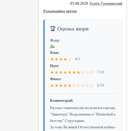
05.08.2026
Хопёр Урюпинский
Разорванное время
🏆 Оценка жюри
Жанр:
Да
Язык:
★★★★☆
4/5
Идея:
★★★★★★★☆☆☆
7/10
Финал:
★★★★★☆☆☆☆☆
5/10
Комментарий:
Рассказ тематически получился смесью
"Авиатора" Водолазкина и "Попыткой к
бегству" Стругацких.
За тему Великой Отечественной войны -