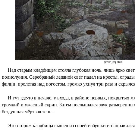
фото: jaaj.club
Над старым кладбищем стояла глубокая ночь, лишь ярко свет
полнолуния. Серебряный ледяной свет падал на кресты, оград
филин, пролетая над погостом, громко ухнул три раза и скрыл
И тут где-то в начале, у входа, в районе первых, покрытых м
громкий и ужасный скрип. Затем послышался звук размеренных 
бездушная мёртвая тень...
Это сторож кладбища вышел из своей избушки и направился 