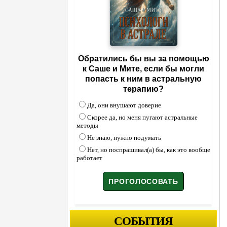
Обратились бы вы за помощью
к Саше и Мите, если бы могли
попасть к ним в астральную
терапию?
Да, они внушают доверие
Скорее да, но меня пугают астральные
методы
Не знаю, нужно подумать
Нет, но поспрашивал(а) бы, как это вообще
работает
СОБЫТИЯ