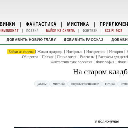
ВИНКИ
|
ФАНТАСТИКА
|
МИСТИКА
|
ПРИКЛЮЧЕ
|
|
|
|
|
ЧЕМПИОНАТ
ПОЭЗИЯ
БАЙКИ ИЗ СКЛЕПА
ФЭНТЕЗИ
SCI-FI 2026
ДОБАВИТЬ НОВУЮ ГЛАВУ
ДОБАВИТЬ РАССКАЗ
ДОБАВИ
|
|
|
|
|
Байки из склепа
Живая природа
Интервью
Интересное
История
|
|
|
|
Общество
Поэзия
Психология
Рассказы
Рассказы для дете
|
|
Фантастические рассказы
Философия
Фина
На старом клад
ужасы
мистика
сверхъестественное
готика
атмо
в полнолуние