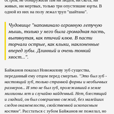
остров, не обнаружили там ни людей, ни скота, ни
живых, ни мертвых, только три опустевшие юрты. В
одной из них на полу лежал труп "шайтана".
Чудовище
"напоминало огромную летучую
мышь, только у него была громадная пасть,
вытянутая, как птичий клюв. В пасти
торчали острые, как клыки, наклоненные
вперед зубы. Длинный и очень тонкий
хвост..."
.
Байжанов показал Новожилову зуб существа,
переданный ему отцом перед смертью.
"Это был зуб -
настоящий зуб, только странной формы и необычных
размеров... И это не был зуб, пролежавший в земле
миллионы лет и случайно найденный. Нет, блестящий
и гладкий, он был совершенно свежий, без малейших
следов окаменелости, свойственной ископаемым
костям"
. Расстаться с зубом Байжанов не пожелал, но