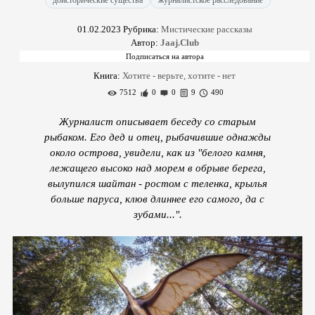
доисторические существа
журналистское расследование
01.02.2023
Рубрика:
Мистические рассказы
Автор:
Jaaj.Club
Книга:
Хотите - верьте, хотите - нет
7512
0
0
9
490
Журналист описывает беседу со старым
рыбаком. Его дед и отец, рыбачившие однажды
около острова, увидели, как из "белого камня,
лежащего высоко над морем в обрыве берега,
вылупился шайтан - ростом с теленка, крылья
больше паруса, клюв длиннее его самого, да с
зубами...".