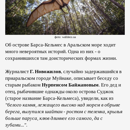
фото: walldeco.ua
Об острове Барса-Кельмес в Аральском море ходит
много невероятных историй. Одна из них - о
сохранившихся там доисторических формах жизни.
Журналист
Г. Новожилов
, случайно задержавшийся в
приаральском городе Муйнаке, описывает беседу со
старым рыбаком
Нурпеисом Байжановым
. Его дед и
отец, рыбачившие однажды около острова Суджок
(старое название Барса-Кельмеса), увидели, как из
"белого камня, лежащего высоко над морем в обрыве
берега, вылупился шайтан - ростом с теленка, крылья
больше паруса, клюв длиннее его самого, да с
зубами..."
.