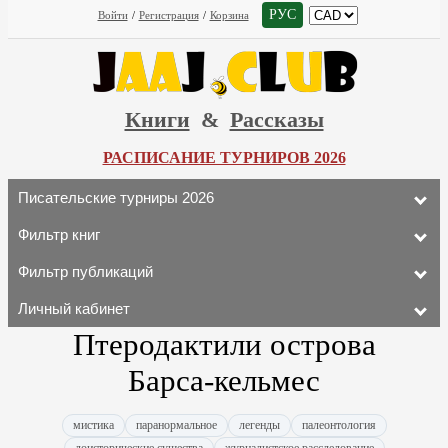
РУС
Войти
/
Регистрация
/
Корзина
Книги
&
Рассказы
РАСПИСАНИЕ ТУРНИРОВ 2026
Писательские турниры 2026
Фильтр книг
Фильтр публикаций
Личный кабинет
Птеродактили острова
Барса-кельмес
мистика
паранормальное
легенды
палеонтология