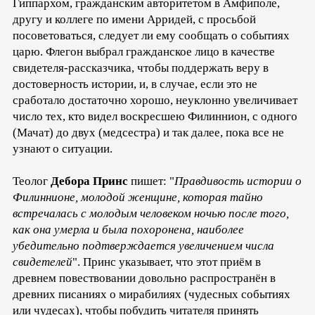
Гиппархом, гражданским авторитетом в Амфиполе,
другу и коллеге по имени Арридей, с просьбой
посоветоваться, следует ли ему сообщать о событиях
царю. Флегон выбрал гражданское лицо в качестве
свидетеля-рассказчика, чтобы поддержать веру в
достоверность истории, и, в случае, если это не
сработало достаточно хорошо, неуклонно увеличивает
число тех, кто видел воскресшею Филиннион, с одного
(Мачат) до двух (медсестра) и так далее, пока все не
узнают о ситуации.
Теолог
Дебора Принс
пишет: "
Правдивость истории о
Филиннионе, молодой женщине, которая тайно
встречалась с молодым человеком ночью после того,
как она умерла и была похоронена, наиболее
убедительно подтверждается увеличением числа
свидетелей
". Принс указывает, что этот приём в
древнем повествовании довольно распространён в
древних писаниях о мирабилиях (чудесных событиях
или чудесах), чтобы побудить читателя принять