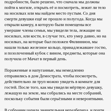
подробности, было решено, что сначала мы должны
пойти к могиле, открыть её и посмотреть, лежит ли тело
на носилках или мы найдем место пустым. Со дня
смерти девушки ещё не прошло и полугода. Когда мы
открыли камеру, в которую были помещены все
умершие члены семьи, мы увидели тела, лежащие на
носилках, или кости, в случае тех, кто умер давно, но на
носилках, на которые был положен Филиннион, мы
нашли только железное кольцо, принадлежавшее гостю,
и позолоченный кубок с вином, предметы, которые она
получила от Мачат в первый день.
Пораженные и напуганные, мы немедленно
отправились в дом Демострата, чтобы посмотреть,
действительно ли труп можно увидеть в комнате для
гостей. После того, как мы увидели мёртвую девушку,
лежащую на земле, мы собрались на месте собраний,
поскольку события были серьёзными и невероятными.
В собрании царила значительная неразбериха, и почти