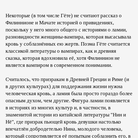
Некоторые (в том числе Гёте) не считают рассказ о
Филиннионе и Мачате историей о привидениях,
поскольку у него много общего с историями о ламии,
разновидности женщины-вампира, которая высасывала
кровь у соблазнённых ею жертв. Поэма Гёте считается
классикой литературы о вампирах, как и древняя
сказка, которая вдохновила её, хотя Филиннион не
является вампиром в современном понимании.
Считалось, что призракам в Древней Греции и Риме (и
в других культурах) для поддержания жизни нужна
человеческая кровь, а ламия была просто гораздо более
опасным духом, чем другие. Фигура ламии появляется
в историях из многих культур и, в частности, в
знаменитой истории из китайской литературы "Нин и
Нё", где призрак пьющей кровь девушки настолько
впечатлён добродетелью Нина, молодого человека,
который сопротивляется её попыткам соблазнить его, в