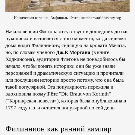
Ионическая колонна, Амфиполь. Фото: member.worldhistory.org
Начало версии Флегона отсутствует в дошедших до нас
рукописях и начинается с того момента, когда сиделка
дома видит Филинниону, сидящую на кровати Мачата,
но, по словам учёного
Дж.Р. Моргана
(в книге
Ходкинсона), аудитории Флегона не понадобилось бы
начало, чтобы понять историю; они бы уже знали
персонажей и драматическую ситуацию и прочитали
или послушали историю просто потому, что она была
такой популярной. Эта популярность пережила и
вдохновила поэму
Гёте
"Die Braut von Korinth"
("Коринфская невеста»), которая была опубликована в
1797 году н.э. и остается популярной по сей день.
Филиннион как ранний вампир