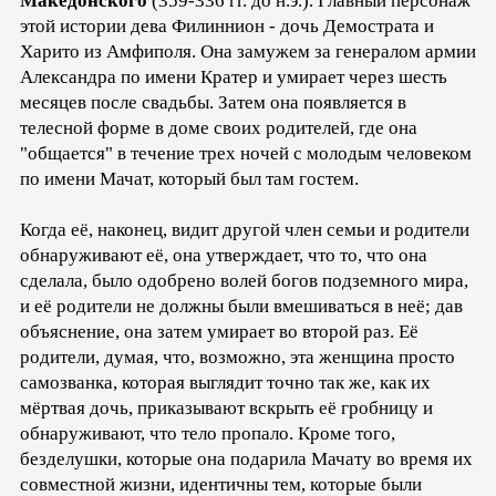
Македонского
(359-336 гг. до н.э.). Главный персонаж
этой истории дева Филиннион - дочь Демострата и
Харито из Амфиполя. Она замужем за генералом армии
Александра по имени Кратер и умирает через шесть
месяцев после свадьбы. Затем она появляется в
телесной форме в доме своих родителей, где она
"общается" в течение трех ночей с молодым человеком
по имени Мачат, который был там гостем.
Когда её, наконец, видит другой член семьи и родители
обнаруживают её, она утверждает, что то, что она
сделала, было одобрено волей богов подземного мира,
и её родители не должны были вмешиваться в неё; дав
объяснение, она затем умирает во второй раз. Её
родители, думая, что, возможно, эта женщина просто
самозванка, которая выглядит точно так же, как их
мёртвая дочь, приказывают вскрыть её гробницу и
обнаруживают, что тело пропало. Кроме того,
безделушки, которые она подарила Мачату во время их
совместной жизни, идентичны тем, которые были