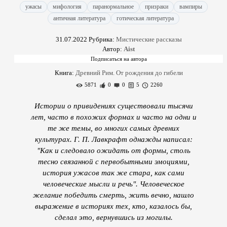
ужасы
мифология
паранормальное
призраки
вампиры
античная литература
готическая литература
31.07.2022
Рубрика:
Мистические рассказы
Автор:
Aist
Книга:
Древний Рим. От рождения до гибели
5871
0
0
5
2260
Истории о привидениях существовали тысячи
лет, часто в похожих формах и часто на одни и
те же темы, во многих самых древних
культурах. Г. П. Лавкрафт однажды написал:
"Как и следовало ожидать от формы, столь
тесно связанной с первобытными эмоциями,
история ужасов так же стара, как сами
человеческие мысли и речь". Человеческое
желание победить смерть, жить вечно, нашло
выражение в историях тех, кто, казалось бы,
сделал это, вернувшись из могилы.