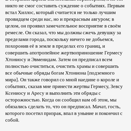
никто не смог составить суждение о событиях. Первым
встал Хиллос, который считается не только лучшим
провидцем среди нас, но и прекрасным авгуром; в
целом, он проявил замечательное восприятие в своём
ремесле. Он сказал, что мы должны сжечь девушку за
пределами города, поскольку ничего не добьемся,
похоронив её в земле в пределах его границ, и
совершить апотропейное жертвоприношение Гермесу
Хтониосу и Эвменидам. Затем он предписал всем
полностью очиститься, очистить храмы и совершить
все обычные обряды богам Хтониона [подземного
мира]. Он также говорил со мной наедине о короле и
событиях, сказав мне принести жертвы Гермесу, Зевсу
Ксениосу и Аресу и выполнить эти обряды с
осторожностью. Когда он сообщил нам об этом, мы
обязались сделать то, что он предписал. Мачат, гость,
которого посетил призрак, впал в уныние и покончил с
собой.