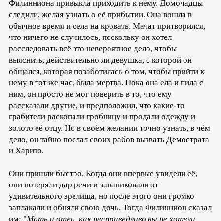
Филинниона привыкла приходить к нему. Домочадцы
следили, желая узнать о её прибытии. Она вошла в
обычное время и села на кровать. Мачат притворился,
что ничего не случилось, поскольку он хотел
расследовать всё это невероятное дело, чтобы
выяснить, действительно ли девушка, с которой он
общался, которая позаботилась о том, чтобы прийти к
нему в тот же час, была мертва. Пока она ела и пила с
ним, он просто не мог поверить в то, что ему
рассказали другие, и предположил, что какие-то
грабители раскопали гробницу и продали одежду и
золото её отцу. Но в своём желании точно узнать, в чём
дело, он тайно послал своих рабов вызвать Демострата
и Харито.
Они пришли быстро. Когда они впервые увидели её,
они потеряли дар речи и запаниковали от
удивительного зрелища, но после этого они громко
заплакали и обняли свою дочь. Тогда Филиннион сказал
им: "
Мать и отец, как несправедливо вы не хотели,