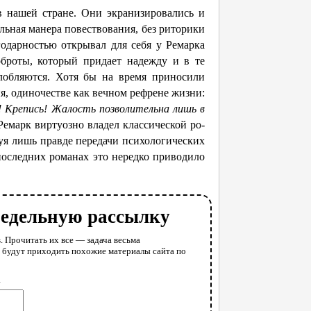
 нашей стране. Они экранизировались и
льная манера повествования, без риторики
годарностью открывал для себя у Ремарка
оброты, который придает надежду и в те
злобляются. Хотя бы на время приносили
я, одиночестве как вечном рефрене жизни:
й! Крепись! Жалость по­зволительна лишь в
 Ремарк виртуозно владел классической ро­
уя лишь правде передачи психологических
последних романах это нередко приводило
недельную рассылку
. Прочитать их все — задача весьма
у будут приходить похожие материалы сайта по
l