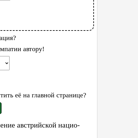
ация?
мпатии автору!
ить её на главной странице?
ление австрийской нацио­