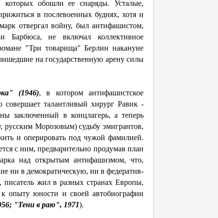
 которых обошли ее снаряды. Усталые,
прижиться в послевоенных буднях, хотя и
марк отвергал войну, был антифашистом,
ии Барбюса, не включал коллективное
романе "Три товарища" Берлин накануне
ь пришедшие на государственную арену силы
ка" (1946)
, в котором анти­фашистское
о совершает талантливый хирург Равик -
ны за­ключенный в концлагерь, а теперь
, русским Морозовым) судьбу эмигрантов,
жить и оперировать под чужой фамилией.
яется с ним, предварительно продумав план
арка над открытым антифа­шизмом, что,
ние ни в демократическую, ни в федератив­
, писатель жил в разных странах Европы,
е, к опыту юности и своей автобиографии
56; "Тени в раю", 1971
).