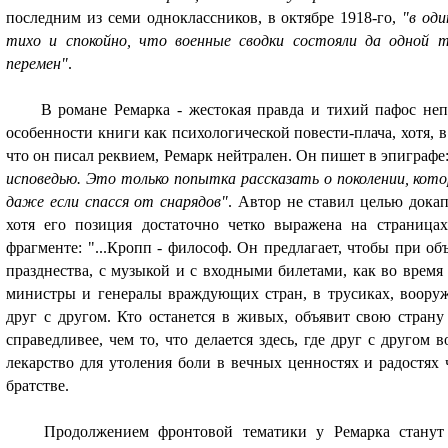
последним из семи одноклассников, в октябре 1918-го,
"в оди
тихо и спокойно, что военные сводки состояли да одной т
перемен"
.
В романе Ремарка - жестокая правда и тихий пафос не­
особенности книги как психологической повести-плача, хотя, 
что он писал реквием, Ремарк нейтрален. Он пишет в эпиграфе
исповедью. Это только попытка рассказать о поколении, кото
даже если спасся от снарядов"
. Автор не ставил целью дока
хотя его позиция доста­точно четко выражена на страница
фрагменте: "...Кропп - философ. Он предлагает, чтобы при о
празднества, с музыкой и с входными билетами, как во время
министры и генералы враждующих стран, в трусиках, вооруж
друг с другом. Кто останется в живых, объявит свою стран
справедливее, чем то, что делается здесь, где друг с другом
лекарство для утоления боли в вечных ценностях и радостях
братстве.
Продолжением фронтовой тематики у Ремарка станут