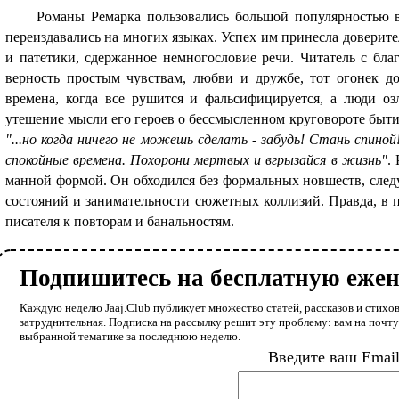
Романы Ремарка пользовались большой популярностью в
переиздавались на многих языках. Успех им принесла доверите
и патетики, сдержанное немногословие речи. Чи­татель с бла
верность простым чувствам, любви и дружбе, тот огонек д
времена, когда все рушится и фальсифи­цируется, а люди о
утешение мысли его героев о бессмысленном круговороте быти
"...но когда ничего не можешь сделать - забудь! Стань спино
спокойные времена. Похорони мертвых и вгрызайся в жизнь"
.
манной формой. Он обходился без формальных новшеств, сле­д
состояний и занима­тельности сюжетных коллизий. Правда, в 
писателя к повторам и банальностям.
Подпишитесь на бесплатную еже
Каждую неделю Jaaj.Club публикует множество статей, рассказов и стихов
затруднительная. Подписка на рассылку решит эту проблему: вам на почт
выбранной тематике за последнюю неделю.
Введите ваш Emai