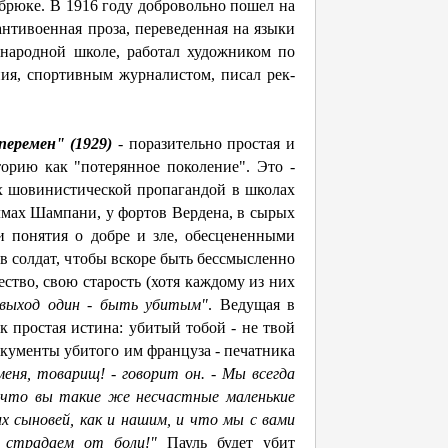
абрюке. В 1916 году добровольно пошел на
антивоен­ная проза, переведенная на языки
народной школе, работал ху­дожником по
ния, спортивным журналистом, писал рек­
еремен" (1929)
- поразительно простая и
торию как "потерянное поколение". Это -
ых шовинистической пропагандой в школах
мах Шампани, у фортов Вердена, в сырых
и понятия о добре и зле, обесцененными
в солдат, чтобы вскоре быть бессмысленно
тво, свою старость (хотя каж­дому из них
 выход один - быть убитым"
. Ведущая в
к простая истина: убитый тобой - не твой
документы убитого им француза - печатника
еня, товарищ! - говорит он. - Мы всегда
и, что вы такие же несчастные маленькие
х сыновей, как и нашим, и что мы с вами
о страдаем от боли!"
Пауль будет убит