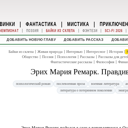
ВИНКИ
|
ФАНТАСТИКА
|
МИСТИКА
|
ПРИКЛЮЧЕ
|
|
|
|
|
ЧЕМПИОНАТ
ПОЭЗИЯ
БАЙКИ ИЗ СКЛЕПА
ФЭНТЕЗИ
SCI-FI 2026
ДОБАВИТЬ НОВУЮ ГЛАВУ
ДОБАВИТЬ РАССКАЗ
ДОБАВИ
|
|
|
|
|
Байки из склепа
Живая природа
Интервью
Интересное
История
|
|
|
|
Общество
Поэзия
Психология
Рассказы
Рассказы для дете
|
|
Фантастические рассказы
Философия
Фина
Эрих Мария Ремарк. Правдив
психологический роман
послевоенная проза
военная литература
а
литература о потерянном поколении
эмигра
Эрих Мария Ремарк родился в семье переплетчика в Ос