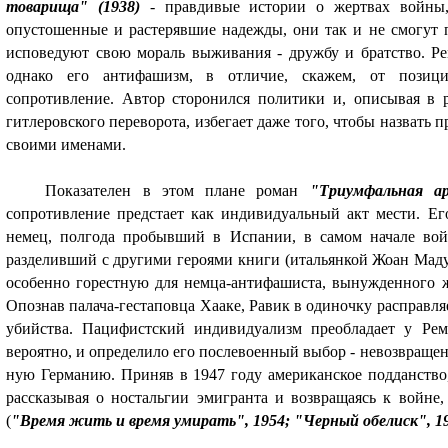
товарища" (1938)
- правдивые истории о жертвах войны,
опустошенные и растерявшие надежды, они так и не смогут 
исповедуют свою мораль выживания - дружбу и братство. Ре
однако его ан­тифашизм, в отличие, скажем, от позиц
сопротивление. Автор сторонился политики и, описывая в 
гитлеров­ского переворота, избегает даже того, чтобы назват
своими именами.
Показателен в этом плане роман
"Триумфальная ар
сопротивление предстает как индивидуальный акт мести. Ег
немец, пол­года пробывший в Испании, в самом начале вой
разделивший с другими ге­роями книги (итальянкой Жоан Маду
особенно горестную для немца-антифашиста, вынужденного 
Опо­знав палача-гестаповца Хааке, Равик в одиночку расправл
убийства. Пацифистский индивидуализм преобладает у Рем
вероятно, и определило его послевоенный вы­бор - невозвраще
ную Германию. Приняв в 1947 году американское подданство
рассказывая о носталь­гии эмигранта и возвращаясь к войн
(
"Время жить и время умирать", 1954; "Черный обелиск", 19