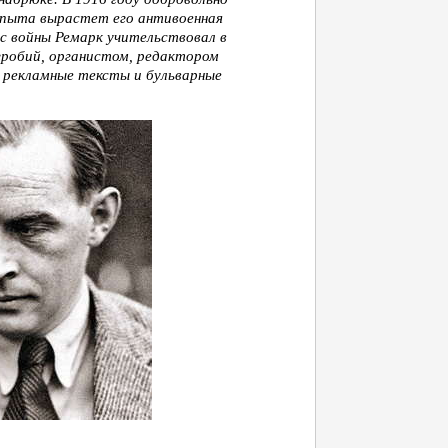
опыта вырастет его антивоен­ная
 с войны Ремарк учительствовал в
гробий, органистом, редактором
 рек­ламные тексты и бульварные