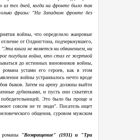
н из тех дней, когда на фронте было так
олько фра­зы: "На Западном фронте без
приятия войны, что определило жанровые
в отличие от Олдингтона, подчеркнувшего,
:
"Эта книга не является ни обвинением, ни
рое погубила война, кто стал ее жертвой
пывать­ся до истинных виновников войны,
х романа устами его героев, как в этом
бъявлении войны устраивалось нечто вроде
 боя быков. Затем на арену должны выйти
енные дубинками, и пусть они схватятся
у победительницей. Это было бы проще и
 воюют совсем не те люди". Писатель ищет
 человеческого общения, суровом мужском
 романы
"Возвращение" (1931) и "Три