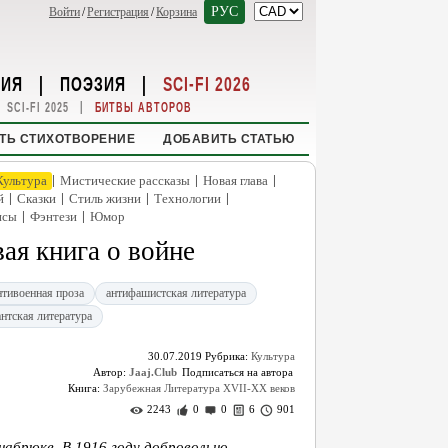
РУС
Войти
/
Регистрация
/
Корзина
НИЯ
|
ПОЭЗИЯ
|
SCI-FI 2026
|
SCI-FI 2025
БИТВЫ АВТОРОВ
ТЬ СТИХОТВОРЕНИЕ
ДОБАВИТЬ СТАТЬЮ
|
|
|
Культура
Мистические рассказы
Новая глава
|
|
|
|
й
Сказки
Стиль жизни
Технологии
|
|
нсы
Фэнтези
Юмор
ая книга о войне
нтивоенная проза
антифашистская литература
нтская литература
30.07.2019
Рубрика:
Культура
Автор:
Jaaj.Club
Книга:
Зарубежная Литература XVII-XX веков
2243
0
0
6
901
набрюке. В 1916 году добровольно