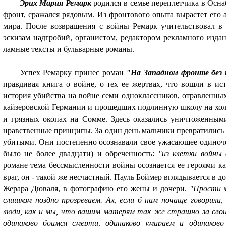
Эрих Мария Ремарк
родился в семье переплетчика в Осн
фронт, сра­жался рядовым. Из фронтового опыта вырастет его 
мира. После возвращения с войны Ремарк учительствовал в 
эскизам надгробий, органистом, редактором рекламного изда
ламные тексты и бульварные романы.
Успех Ремарку принес роман
"На Западном фронте без п
правдивая книга о войне, о тех ее жертвах, что вошли в ис
история убийства на войне семи одноклассников, отравленн
кайзеровской Германии и прошедших подлинную школу на хол
и грязных окопах на Сомме. Здесь оказались уничтоженным
нравственные прин­ципы. За один день мальчики превратились 
убитыми. Они постепенно осозна­вали свое ужасающее одиночес
было не более двадцати) и обреченность:
"из клетки войны
романе тема бессмысленности войны осознается ее героями ка
враг, он - такой же несчастный. Пауль Боймер вглядывается в 
Жерара Дюваля, в фотографию его жены и дочери.
"Прости м
слишком поздно прозреваем. Ах, если б нам почаще говорил
люди, как и мы, что вашим матерям так же страшно за свои
одинаково боимся смерти, одинаково умираем и одинаков