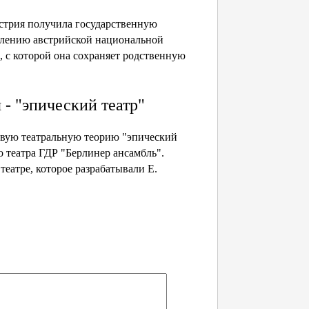
стрия получила государственную
блению австрийской нацио­нальной
, с которой она сохраняет родственную
 - "эпический театр"
новую театральную теорию "эпический
о театра ГДР "Берлинер ансамбль".
театре, которое разрабатывали Е.