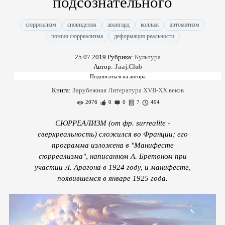
подсознательного
сюрреализм
сновидения
авангард
коллаж
автоматизм
поэзия сюрреализма
деформация реальности
25.07.2019
Рубрика:
Культура
Автор:
Jaaj.Club
Книга:
Зарубежная Литература XVII-XX веков
2076
0
0
7
494
СЮРРЕАЛИЗМ (от фр. surrealite -
сверхреальность) сложился во Франции; его
программа изложена в "Манифесте
сюрреализма", написанном А. Бретоном при
участии Л. Арагона в 1924 году, и манифесте,
появившемся в январе 1925 года.