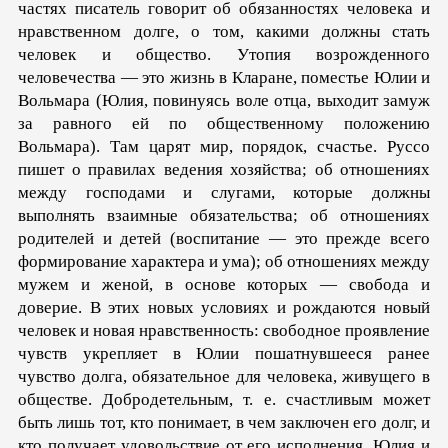
частях писатель говорит об обязанностях человека и
нравственном долге, о том, какими должны стать
человек и общество. Утопия возрожденного
человечества — это жизнь в Кларане, поместье Юлии и
Вольмара (Юлия, повинуясь воле отца, выходит замуж
за равного ей по общественному положению
Вольмара). Там царят мир, порядок, счастье. Руссо
пишет о правилах ведения хозяйства; об отношениях
между господами и слугами, которые должны
выполнять взаимные обязательства; об отношениях
родителей и детей (воспитание — это прежде всего
формирование характера и ума); об отношениях между
мужем и женой, в основе которых — свобода и
доверие. В этих новых условиях и рождаются новый
человек и новая нравственность: свободное проявление
чувств укрепляет в Юлии пошатнувшееся ранее
чувство долга, обязательное для человека, живущего в
обществе. Добродетельным, т. е. счастливым может
быть лишь тот, кто понимает, в чем заключен его долг, и
кто получает удовольствие от его исполнения. Юлия и