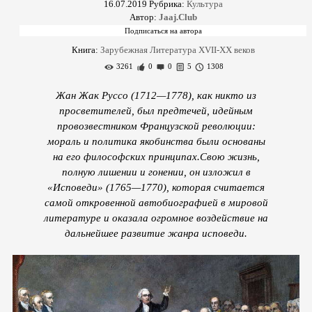
16.07.2019
Рубрика:
Культура
Автор:
Jaaj.Club
Книга:
Зарубежная Литература XVII-XX веков
3261
0
0
5
1308
Жан Жак Руссо (1712—1778), как никто из
просветителей, был предтечей, идейным
провозвестником Французской революции:
мораль и политика якобинства были основаны
на его философских принципах.Свою жизнь,
полную лишении и гонении, он изложил в
«Исповеди» (1765—1770), которая считается
самой откровенной автобиографией в мировой
литературе и оказала огромное воздействие на
дальнейшее развитие жанра исповеди.