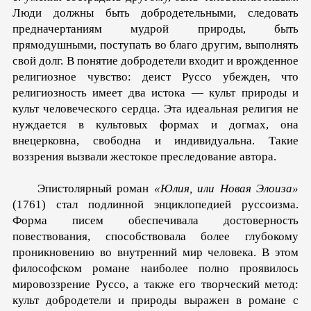
Люди должны быть добродетельными, следовать
предначертаниям мудрой природы, быть
прямодушными, поступать во благо другим, выполнять
свой долг. В понятие добродетели входит и врожденное
религиозное чувство: деист Руссо убежден, что
религиозность имеет два истока — культ природы и
культ человеческого сердца. Эта идеальная религия не
нуждается в культовых формах и догмах, она
внецерковна, свободна и индивидуальна. Такие
воззрения вызвали жестокое преследование автора.
Эпистолярный роман
«Юлия, или Новая Элоиза»
(1761) стал подлинной энциклопедией руссоизма.
Форма писем обеспечивала достоверность
повествования, способствовала более глубокому
проникновению во внутренний мир человека. В этом
философском романе наиболее полно проявилось
мировоззрение Руссо, а также его творческий метод:
культ добродетели и природы выражен в романе с