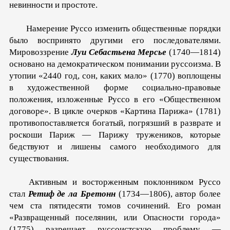
невинности и простоте.
Намерение Руссо изменить общественные порядки
было воспринято другими его последователями.
Мировоззрение
Луи Себастьена Мерсье
(1740—1814)
основано на демократическом понимании руссоизма. В
утопии «2440 год, сон, каких мало» (1770) воплощены
в художественной форме социально-правовые
положения, изложенные Руссо в его «Общественном
договоре». В цикле очерков «Картина Парижа» (1781)
противопоставляется богатый, погрязший в разврате и
роскоши Париж — Парижу тружеников, которые
бедствуют и лишены самого необходимого для
существования.
Активным и восторженным поклонником Руссо
стал
Ретиф де ла Бретонн
(1734—1806), автор более
чем ста пятидесяти томов сочинений. Его роман
«Развращенный поселянин, или Опасности города»
(1775) разрешает руссоистскую проблему —