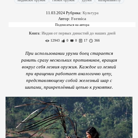
индийское оружие
гибкое оружие
уруми
каларипайятту
11.03.2024
Рубрика:
Культура
Автор:
Formica
Книга:
Индия от первых династий до наших дней
12943
0
0
17
366
При использовании уруми боец старается
ранить сразу нескольких противников, вращая
вокруг себя лезвия оружия. Каждое из лезвий
при вращении работает аналогично цепу,
представляющему собой железный шар с
шипами, прикреплённый цепью к рукоятке.