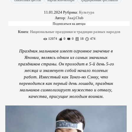
символика цветов
карпы кои-нобори
традиционные фестивали
11.01.2024
Рубрика:
Культура
Автор:
Jaaj.Club
Книга:
Национальные праздники и традиции разных народов
12074
0
0
18
474
Праздник мальчиков имеет огромное значение в
Японии, являясь одним из самых значимых
праздников страны. Он проходит в 5-й день 5-го
месяца и знаменует собой начало полевых
работ. Известный как Танго-но Сэкку, что
переводится как первый день лошади, праздник
мальчиков символизирует мужество и отвагу,
качества, присущие молодым воинам.